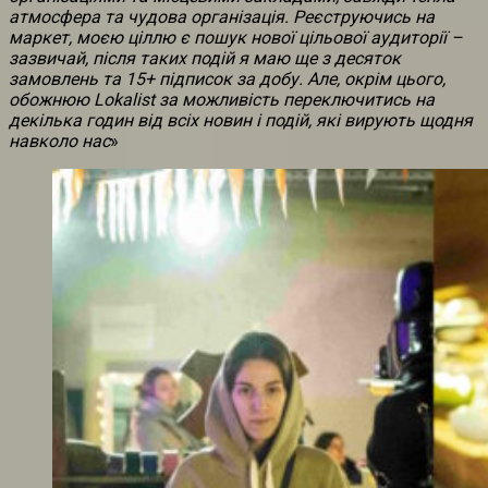
атмосфера та чудова організація. Реєструючись на
маркет, моєю ціллю є пошук нової цільової аудиторії –
зазвичай, після таких подій я маю ще з десяток
замовлень та 15+ підписок за добу. Але, окрім цього,
обожнюю Lokalist за можливість переключитись на
декілька годин ві
д
всіх новин і подій, які вирують щодня
навколо нас
»