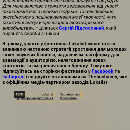
удосконалення презентації своєї продукції і це радує.
Для мене важливо отримати задоволення від участі,
познайомитися з новими людьми. Також приємно
зустрічатися з поціновувачами моєї творчості, чути
позитивні відгуки про шкіряні аксесуари мого
виробництва
», – ділиться
Сергій Підсосонний
, який
виробляє вироби зі шкіри.
В цілому, участь у фестивалі Lokalist може стати
важливою частиною стратегії зростання для молодих
і вже існуючих бізнесів, надаючи їм платформу для
взаємодії з аудиторією, налагодження нових
контактів та зміцнення свого бренду. Тому вже
підписуйтесь на сторінки фестивалю у
Facebook
та
Instagram
і слідкуйте за анонсами на Thebuchacity, яке
є офіційним медіа-партнером заходів Lokalist.
ТЕГИ
Lokalist
Партнерство
Партнерська публікація
Фестиваль