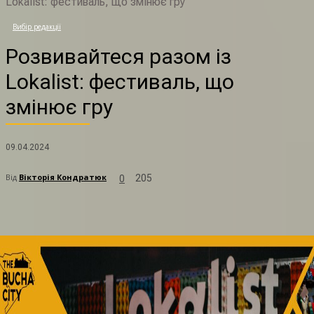
Lokalist: фестиваль, що змінює гру
Р
Вибір редакції
Розвивайтеся разом із
Lokalist: фестиваль, що
змінює гру
09.04.2024
Від
Вікторія Кондратюк
205
0