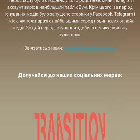
Thebuchacity було створено у 2015 році. Невеликий Instagram
аккаунт виріс в найбільший паблік Бучі. Крім цього, за період
існування медіа було запущено сторінки у Facebook, Telegram і
Tiktok, які теж наразі є найбільшими серед новиннєвих онлайн
медіа. За цей період існування здобуло велику лояльну
аудиторію.
Зв'язатись з нами:
media@thebuchacity.com
Долучайся до наших соціальних мереж