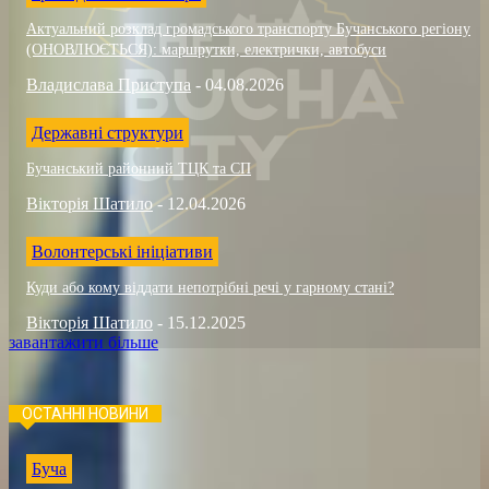
Актуальний розклад громадського транспорту Бучанського регіону
(ОНОВЛЮЄТЬСЯ): маршрутки, електрички, автобуси
Владислава Приступа
-
04.08.2026
Державні структури
Бучанський районний ТЦК та СП
Вікторія Шатило
-
12.04.2026
Волонтерські ініціативи
Куди або кому віддати непотрібні речі у гарному стані?
Вікторія Шатило
-
15.12.2025
завантажити більше
ОСТАННІ НОВИНИ
Буча