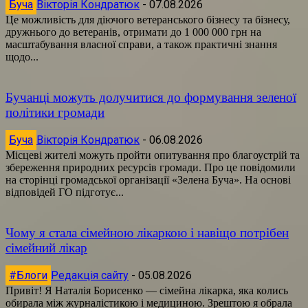
Буча
Вікторія Кондратюк
-
07.08.2026
Це можливість для діючого ветеранського бізнесу та бізнесу,
дружнього до ветеранів, отримати до 1 000 000 грн на
масштабування власної справи, а також практичні знання
щодо...
Бучанці можуть долучитися до формування зеленої
політики громади
Буча
Вікторія Кондратюк
-
06.08.2026
Місцеві жителі можуть пройти опитування про благоустрій та
збереження природних ресурсів громади. Про це повідомили
на сторінці громадської організації «Зелена Буча». На основі
відповідей ГО підготує...
Чому я стала сімейною лікаркою і навіщо потрібен
сімейний лікар
#Блоги
Редакція сайту
-
05.08.2026
Привіт! Я Наталія Борисенко — сімейна лікарка, яка колись
обирала між журналістикою і медициною. Зрештою я обрала