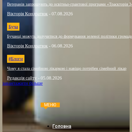
Ветеранів запрошують до освітньо-грантової програми «Траєкторія 3
Вікторія Кондратюк
-
07.08.2026
Буча
Бучанці можуть долучитися до формування зеленої політики громад
Вікторія Кондратюк
-
06.08.2026
#Блоги
Чому я стала сімейною лікаркою і навіщо потрібен сімейний лікар
Редакція сайту
-
05.08.2026
завантажити більше
МЕНЮ
Головна