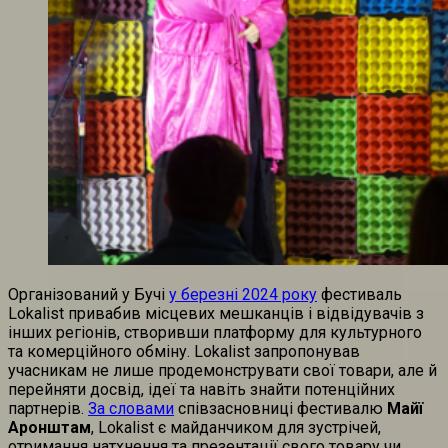
Організований у Бучі
у березні 2024 року
фестиваль
Lokalist привабив місцевих мешканців і відвідувачів з
інших регіонів, створивши платформу для культурного
та комерційного обміну. Lokalist запропонував
учасникам не лише продемонструвати свої товари, але й
перейняти досвід, ідеї та навіть знайти потенційних
партнерів.
За словами
співзасновниці фестивалю
Майї
Аронштам
, Lokalist є майданчиком для зустрічей,
отримання натхнення та презентації свого товару чи