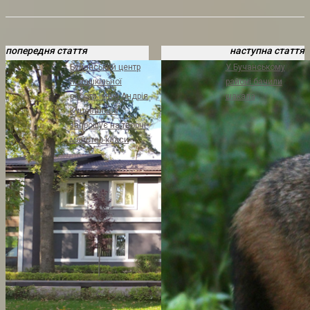
попередня стаття
наступна стаття
Бучанський центр
У Бучанському
позашкільної
районі бачили
роботи імені Андрія
шакала
Куцевалова
запрошує на творчі
майстер-класи