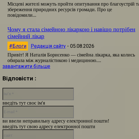
Місцеві жителі можуть пройти опитування про благоустрій т
збереження природних ресурсів громади. Про це
повідомили...
Чому я стала сімейною лікаркою і навіщо потрібен
сімейний лікар
#Блоги
Редакція сайту
-
05.08.2026
Привіт! Я Наталія Борисенко — сімейна лікарка, яка колись
обирала між журналістикою і медициною....
завантажити більше
Відповісти :
Ім'я:*
введіть тут своє ім'я
E-
mail:*
ви ввели неправильну адресу електронної пошти!
введіть тут свою адресу електронної пошти
сайт: