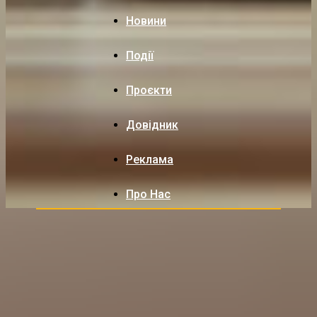
Новини
Події
Проєкти
Довідник
Реклама
Про Нас