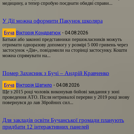
медицину, а тепер спробую поєднати обидві справи...
У Дії можна оформити Пакунок школяра
Буча
Вікторія Кондратюк
-
04.08.2026
Батьки або законні представники першокласників можуть
отримати одноразову допомогу у розмірі 5 000 гривень через
застосунок «Дія», повідомили на сторінці застосунку. Кошти
можна спрямувати на...
Помер Захисник з Бучі – Андрій Кравченко
Буча
Вікторія Шатило
-
04.08.2026
Ще з 2015 році чоловік виконував бойові завдання у зоні
проведення АТО. Після нетривалої перерви у 2019 році знову
повернувся до лав Збройних сил...
Для закладів освіти Бучанської громади планують
придбати 12 інтерактивних панелей