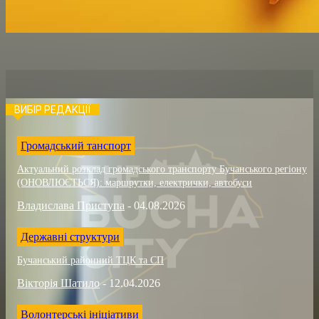
ВИБІР РЕДАКЦІЇ
Громадський танспорт
Актуальний розклад громадського транспорту Бучанського регіону
(ОНОВЛЮЄТЬСЯ): маршрутки, електрички, автобуси
Владислава Приступа
-
04.08.2026
Державні структури
Бучанський районний ТЦК та СП
Вікторія Шатило
-
12.04.2026
Волонтерські ініціативи