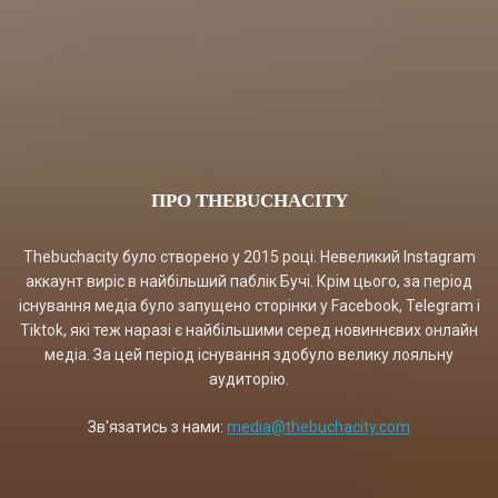
ПРО THEBUCHACITY
Thebuchacity було створено у 2015 році. Невеликий Instagram
аккаунт виріс в найбільший паблік Бучі. Крім цього, за період
існування медіа було запущено сторінки у Facebook, Telegram і
Tiktok, які теж наразі є найбільшими серед новиннєвих онлайн
медіа. За цей період існування здобуло велику лояльну
аудиторію.
Зв'язатись з нами:
media@thebuchacity.com