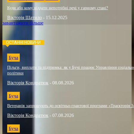
Куди або кому віддати непотрібні речі у гарному стані?
Вікторія Шатило
-
15.12.2025
завантажити більше
ОСТАННІ НОВИНИ
Буча
Пільги, виплати та підтримка: як у Бучі працює Управління соціальн
політики
Вікторія Кондратюк
-
08.08.2026
Буча
Ветеранів запрошують до освітньо-грантової програми «Траєкторія 3
Вікторія Кондратюк
-
07.08.2026
Буча