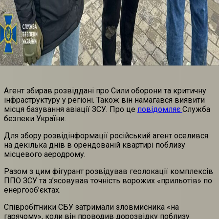
Агент збирав розвіддані про Сили оборони та критичну
інфраструктуру у регіоні. Також він намагався виявити
місця базування авіації ЗСУ. Про це
повідомляє
Служба
безпеки України.
Для збору розвідінформації російський агент оселився
на декілька днів в орендованій квартирі поблизу
місцевого аеродрому.
Разом з цим фігурант розвідував геолокації комплексів
ППО ЗСУ та з’ясовував точність ворожих «прильотів» по
енергооб’єктах.
Співробітники СБУ затримали зловмисника «на
гарячому», коли він проводив дорозвідку поблизу