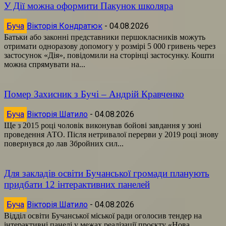
У Дії можна оформити Пакунок школяра
Буча
Вікторія Кондратюк
-
04.08.2026
Батьки або законні представники першокласників можуть
отримати одноразову допомогу у розмірі 5 000 гривень через
застосунок «Дія», повідомили на сторінці застосунку. Кошти
можна спрямувати на...
Помер Захисник з Бучі – Андрій Кравченко
Буча
Вікторія Шатило
-
04.08.2026
Ще з 2015 році чоловік виконував бойові завдання у зоні
проведення АТО. Після нетривалої перерви у 2019 році знову
повернувся до лав Збройних сил...
Для закладів освіти Бучанської громади планують
придбати 12 інтерактивних панелей
Буча
Вікторія Шатило
-
04.08.2026
Відділ освіти Бучанської міської ради оголосив тендер на
інтерактивні панелі у межах реалізації проєкту «Нова