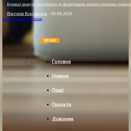
Бучанці можуть долучитися до формування зеленої політики громад
Вікторія Кондратюк
-
06.08.2026
завантажити більше
МЕНЮ
Головна
Новини
Події
Проєкти
Довідник