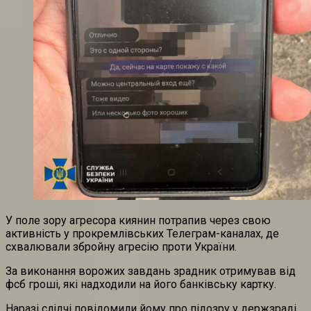
У поле зору агресора киянин потрапив через свою
активність у прокремлівських Телеграм-каналах, де
схвалювали збройну агресію проти України.
За виконання ворожих завдань зрадник отримував від
фсб гроші, які надходили на його банківську картку.
Наразі слідчі повідомили йому про підозру у держзраді.