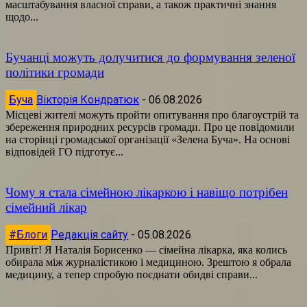
масштабування власної справи, а також практичні знання
щодо...
Бучанці можуть долучитися до формування зеленої
політики громади
Буча
Вікторія Кондратюк
-
06.08.2026
Місцеві жителі можуть пройти опитування про благоустрій та
збереження природних ресурсів громади. Про це повідомили
на сторінці громадської організації «Зелена Буча». На основі
відповідей ГО підготує...
Чому я стала сімейною лікаркою і навіщо потрібен
сімейний лікар
#Блоги
Редакція сайту
-
05.08.2026
Привіт! Я Наталія Борисенко — сімейна лікарка, яка колись
обирала між журналістикою і медициною. Зрештою я обрала
медицину, а тепер спробую поєднати обидві справи...