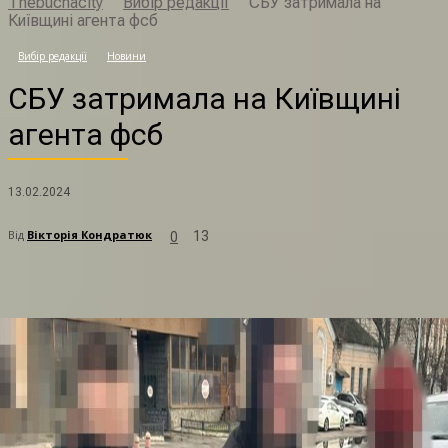
Thebuchacity
Вибір редакції
СБУ затримала на
Київщині агента фсб
С
Вибір редакції
Новини
СБУ затримала на Київщині
агента фсб
13.02.2024
Від
Вікторія Кондратюк
13
0