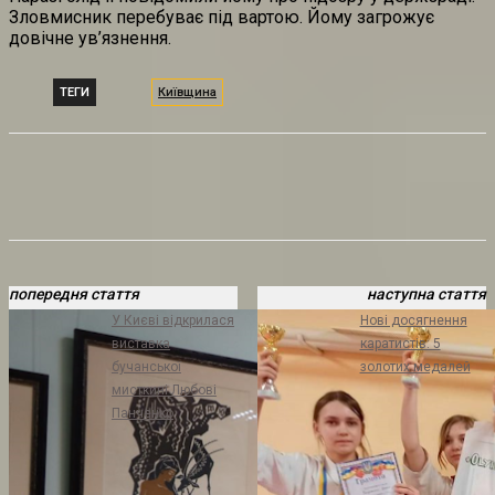
Зловмисник перебуває під вартою. Йому загрожує
довічне ув’язнення.
ТЕГИ
Київщина
попередня стаття
наступна стаття
У Києві відкрилася
Нові досягнення
виставка
каратистів: 5
бучанської
золотих медалей
мисткині Любові
Панченко