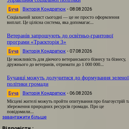
Буча
Вікторія Кондратюк
-
08.08.2026
Соціальний захист сьогодні — це не просто оформлення
виплат. Це цілісна система, яка допомагає...
Ветеранів запрошують до освітньо-грантової
програми «Траєкторія 3»
Буча
Вікторія Кондратюк
-
07.08.2026
Це можливість для діючого ветеранського бізнесу та бізнесу,
дружнього до ветеранів, отримати до 1 000 000...
Бучанці можуть долучитися до формування зеленої
політики громади
Буча
Вікторія Кондратюк
-
06.08.2026
Місцеві жителі можуть пройти опитування про благоустрій т
збереження природних ресурсів громади. Про це
повідомили...
завантажити більше
Відповісти :