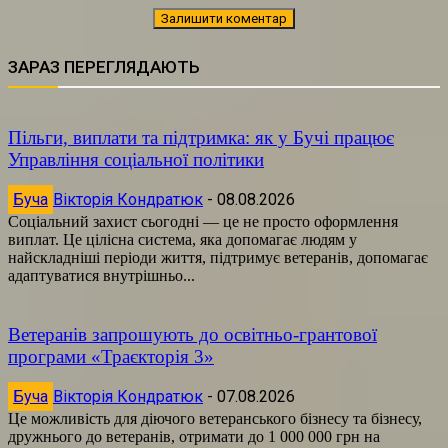
ЗАРАЗ ПЕРЕГЛЯДАЮТЬ
Пільги, виплати та підтримка: як у Бучі працює
Управління соціальної політики
Буча
Вікторія Кондратюк
-
08.08.2026
Соціальний захист сьогодні — це не просто оформлення
виплат. Це цілісна система, яка допомагає людям у
найскладніші періоди життя, підтримує ветеранів, допомагає
адаптуватися внутрішньо...
Ветеранів запрошують до освітньо-грантової
програми «Траєкторія 3»
Буча
Вікторія Кондратюк
-
07.08.2026
Це можливість для діючого ветеранського бізнесу та бізнесу,
дружнього до ветеранів, отримати до 1 000 000 грн на