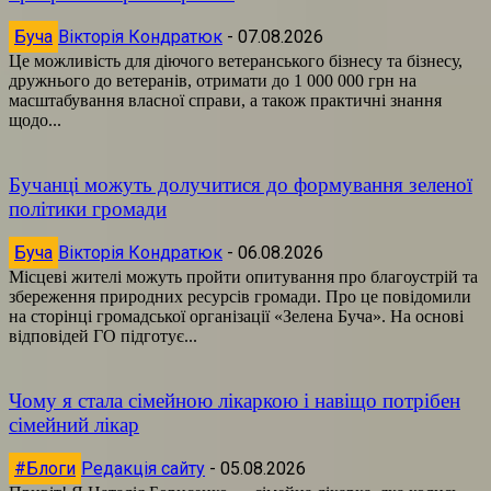
Буча
Вікторія Кондратюк
-
07.08.2026
Це можливість для діючого ветеранського бізнесу та бізнесу,
дружнього до ветеранів, отримати до 1 000 000 грн на
масштабування власної справи, а також практичні знання
щодо...
Бучанці можуть долучитися до формування зеленої
політики громади
Буча
Вікторія Кондратюк
-
06.08.2026
Місцеві жителі можуть пройти опитування про благоустрій та
збереження природних ресурсів громади. Про це повідомили
на сторінці громадської організації «Зелена Буча». На основі
відповідей ГО підготує...
Чому я стала сімейною лікаркою і навіщо потрібен
сімейний лікар
#Блоги
Редакція сайту
-
05.08.2026