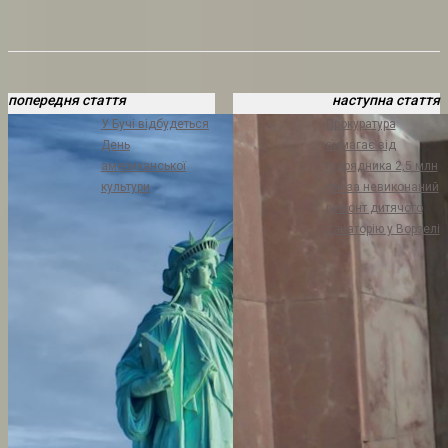
попередня стаття
наступна стаття
У Бучі відбудеться
Прокуратура
День
вимагає від
американської
підрядника 2,5 млн
культури
грн за невиконаний
ремонт дитячого
санаторію у Ворзелі