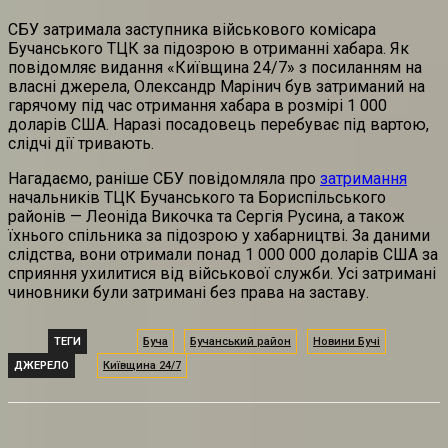
СБУ затримала заступника військового комісара
Бучанського ТЦК за підозрою в отриманні хабара. Як
повідомляє видання «Київщина 24/7» з посиланням на
власні джерела, Олександр Марінич був затриманий на
гарячому під час отримання хабара в розмірі 1 000
доларів США. Наразі посадовець перебуває під вартою,
слідчі дії тривають.
Нагадаємо, раніше СБУ повідомляла про
затримання
начальників ТЦК Бучанського та Бориспільського
районів — Леоніда Викочка та Сергія Русина, а також
їхнього спільника за підозрою у хабарництві. За даними
слідства, вони отримали понад 1 000 000 доларів США за
сприяння ухилитися від військової служби. Усі затримані
чиновники були затримані без права на заставу.
ТЕГИ
Буча
Бучанський район
Новини Бучі
ДЖЕРЕЛО
Київщина 24/7