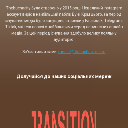
Thebuchacity було створено у 2015 році. Невеликий Instagram
аккаунт виріс в найбільший паблік Бучі. Крім цього, за період
існування медіа було запущено сторінки у Facebook, Telegram і
Tiktok, які теж наразі є найбільшими серед новиннєвих онлайн
медіа. За цей період існування здобуло велику лояльну
аудиторію.
Зв'язатись з нами:
media@thebuchacity.com
Долучайся до наших соціальних мереж