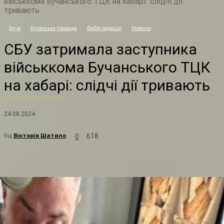
військкома Бучанського ТЦК на хабарі: слідчі дії
тривають
С
Буча
Бучанська громада
Вибір редакції
Новини
СБУ затримала заступника
військкома Бучанського ТЦК
на хабарі: слідчі дії тривають
24.08.2024
Від
Вікторія Шатило
618
0