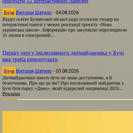
придбати 12 інтерактивних панелей
Буча
Вікторія Шатило
-
04.08.2026
Відділ освіти Бучанської міської ради оголосив тендер на
інтерактивні панелі у межах реалізації проєкту «Нова
українська школа». Інформацію про закупівлю оприлюднили
31 липня в електронній...
Першу чергу інклюзивного дитмайданчика у Бучі
вже треба ремонтувати
Буча
Вікторія Шатило
-
03.08.2026
Дитмайданчики мають бути не лише доступними, а й
безпечними. Про що це ми? Про інклюзивний майданчик у
Бучі біля парку «Диво», який відкрилий наприкінці 2024...
Реклама