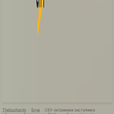
Thebuchacity
Буча
СБУ затримала заступника