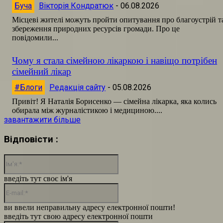
Буча
Вікторія Кондратюк
-
06.08.2026
Місцеві жителі можуть пройти опитування про благоустрій т
збереження природних ресурсів громади. Про це
повідомили...
Чому я стала сімейною лікаркою і навіщо потрібен
сімейний лікар
#Блоги
Редакція сайту
-
05.08.2026
Привіт! Я Наталія Борисенко — сімейна лікарка, яка колись
обирала між журналістикою і медициною....
завантажити більше
Відповісти :
Ім'я:*
введіть тут своє ім'я
E-
mail:*
ви ввели неправильну адресу електронної пошти!
введіть тут свою адресу електронної пошти