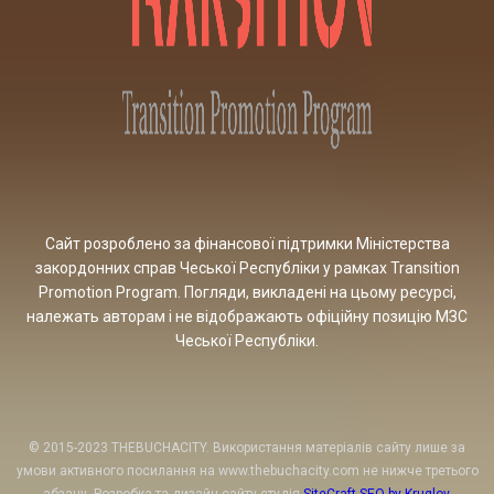
Сайт розроблено за фінансової підтримки Міністерства
закордонних справ Чеської Республіки у рамках Transition
Promotion Program. Погляди, викладені на цьому ресурсі,
належать авторам і не відображають офіційну позицію МЗС
Чеської Республіки.
© 2015-2023 THEBUCHACITY. Використання матеріалів сайту лише за
умови активного посилання на www.thebuchacity.com не нижче третього