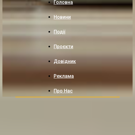
Головна
Новини
Події
Проєкти
Довідник
Реклама
Про Нас