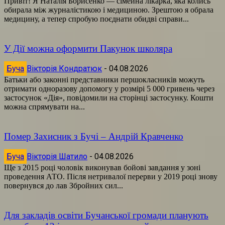
Привіт! Я Наталія Борисенко — сімейна лікарка, яка колись
обирала між журналістикою і медициною. Зрештою я обрала
медицину, а тепер спробую поєднати обидві справи...
У Дії можна оформити Пакунок школяра
Буча
Вікторія Кондратюк
-
04.08.2026
Батьки або законні представники першокласників можуть
отримати одноразову допомогу у розмірі 5 000 гривень через
застосунок «Дія», повідомили на сторінці застосунку. Кошти
можна спрямувати на...
Помер Захисник з Бучі – Андрій Кравченко
Буча
Вікторія Шатило
-
04.08.2026
Ще з 2015 році чоловік виконував бойові завдання у зоні
проведення АТО. Після нетривалої перерви у 2019 році знову
повернувся до лав Збройних сил...
Для закладів освіти Бучанської громади планують