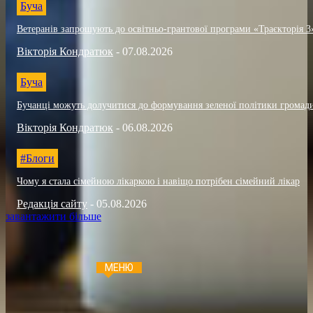
Буча
Ветеранів запрошують до освітньо-грантової програми «Траєкторія 3
Вікторія Кондратюк
-
07.08.2026
Буча
Бучанці можуть долучитися до формування зеленої політики громад
Вікторія Кондратюк
-
06.08.2026
#Блоги
Чому я стала сімейною лікаркою і навіщо потрібен сімейний лікар
Редакція сайту
-
05.08.2026
завантажити більше
МЕНЮ