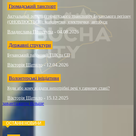
Громадський танспорт
Актуальний розклад громадського транспорту Бучанського регіону
(ОНОВЛЮЄТЬСЯ): маршрутки, електрички, автобуси
Владислава Приступа
-
04.08.2026
Державні структури
Бучанський районний ТЦК та СП
Вікторія Шатило
-
12.04.2026
Волонтерські ініціативи
Куди або кому віддати непотрібні речі у гарному стані?
Вікторія Шатило
-
15.12.2025
завантажити більше
ОСТАННІ НОВИНИ