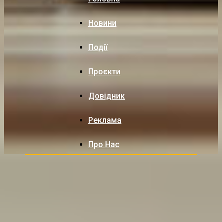
Новини
Події
Проєкти
Довідник
Реклама
Про Нас