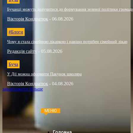
Бучанці можуть долучитися до формування зеленої політики громад
Вікторія Кондратюк
-
06.08.2026
#Блоги
Чому я стала сімейною лікаркою і навіщо потрібен сімейний лікар
Редакція сайту
-
05.08.2026
Буча
У Дії можна оформити Пакунок школяра
Вікторія Кондратюк
-
04.08.2026
завантажити більше
МЕНЮ
Головна