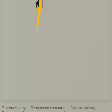
Thebuchacity
Бучанська громада
Серед громад