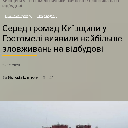
Київщини у Гостомелі виявили найбільше зловживань на
відбудові
С
Бучанська громада
Вибір редакції
Серед громад Київщини у
Гостомелі виявили найбільше
зловживань на відбудові
26.12.2023
Від
Вікторія Шатило
41
0