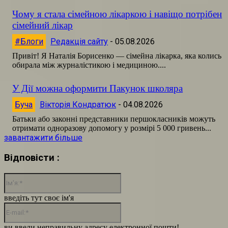
Чому я стала сімейною лікаркою і навіщо потрібен
сімейний лікар
#Блоги
Редакція сайту
-
05.08.2026
Привіт! Я Наталія Борисенко — сімейна лікарка, яка колись
обирала між журналістикою і медициною....
У Дії можна оформити Пакунок школяра
Буча
Вікторія Кондратюк
-
04.08.2026
Батьки або законні представники першокласників можуть
отримати одноразову допомогу у розмірі 5 000 гривень...
завантажити більше
Відповісти :
Ім'я:*
введіть тут своє ім'я
E-
mail:*
ви ввели неправильну адресу електронної пошти!