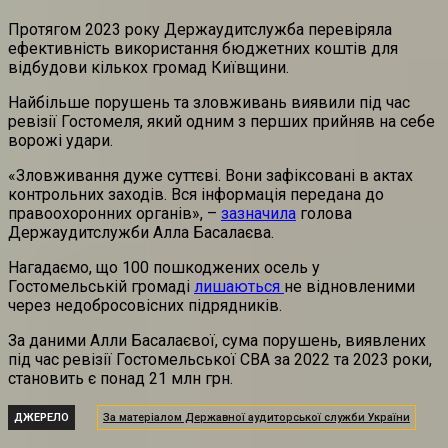
Протягом 2023 року Держаудитслужба перевіряла
ефективність використання бюджетних коштів для
відбудови кількох громад Київщини.
Найбільше порушень та зловживань виявили під час
ревізії Гостомеля, який одним з перших прийняв на себе
ворожі удари.
«Зловживання дуже суттєві. Вони зафіксовані в актах
контрольних заходів. Вся інформація передана до
правоохоронних органів», –
зазначила
голова
Держаудитслужби Алла Басалаєва.
Нагадаємо, що 100 пошкоджених осель у
Гостомельській громаді
лишаються
не відновленими
через недобросовісних підрядників.
За даними Алли Басалаєвої, сума порушень, виявлених
під час ревізії Гостомельської СВА за 2022 та 2023 роки,
становить є понад 21 млн грн.
ДЖЕРЕЛО
За матеріалом Державної аудиторської служби України