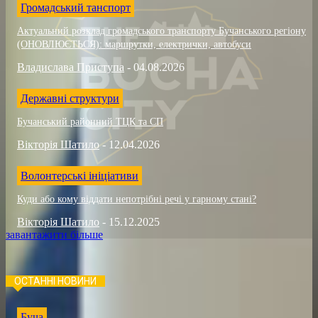
Громадський танспорт
Актуальний розклад громадського транспорту Бучанського регіону
(ОНОВЛЮЄТЬСЯ): маршрутки, електрички, автобуси
Владислава Приступа
-
04.08.2026
Державні структури
Бучанський районний ТЦК та СП
Вікторія Шатило
-
12.04.2026
Волонтерські ініціативи
Куди або кому віддати непотрібні речі у гарному стані?
Вікторія Шатило
-
15.12.2025
завантажити більше
ОСТАННІ НОВИНИ
Буча