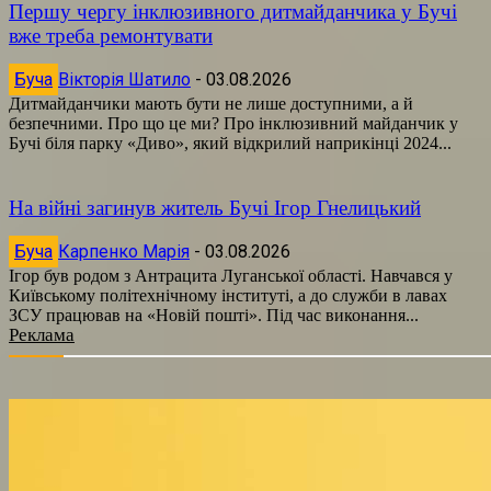
Першу чергу інклюзивного дитмайданчика у Бучі
вже треба ремонтувати
Буча
Вікторія Шатило
-
03.08.2026
Дитмайданчики мають бути не лише доступними, а й
безпечними. Про що це ми? Про інклюзивний майданчик у
Бучі біля парку «Диво», який відкрилий наприкінці 2024...
На війні загинув житель Бучі Ігор Гнелицький
Буча
Карпенко Марія
-
03.08.2026
Ігор був родом з Антрацита Луганської області. Навчався у
Київському політехнічному інституті, а до служби в лавах
ЗСУ працював на «Новій пошті». Під час виконання...
Реклама