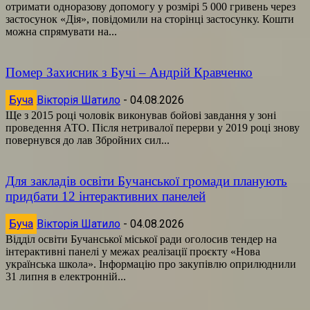
отримати одноразову допомогу у розмірі 5 000 гривень через
застосунок «Дія», повідомили на сторінці застосунку. Кошти
можна спрямувати на...
Помер Захисник з Бучі – Андрій Кравченко
Буча
Вікторія Шатило
-
04.08.2026
Ще з 2015 році чоловік виконував бойові завдання у зоні
проведення АТО. Після нетривалої перерви у 2019 році знову
повернувся до лав Збройних сил...
Для закладів освіти Бучанської громади планують
придбати 12 інтерактивних панелей
Буча
Вікторія Шатило
-
04.08.2026
Відділ освіти Бучанської міської ради оголосив тендер на
інтерактивні панелі у межах реалізації проєкту «Нова
українська школа». Інформацію про закупівлю оприлюднили
31 липня в електронній...