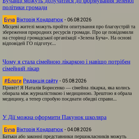
Бучанці можуть долучитися до формування зеленої
політики громади
Буча
Вікторія Кондратюк
-
06.08.2026
Місцеві жителі можуть пройти опитування про благоустрій та
збереження природних ресурсів громади. Про це повідомили
на сторінці громадської організації «Зелена Буча». На основі
відповідей ГО підготує...
Чому я стала сімейною лікаркою і навіщо потрібен
сімейний лікар
#Блоги
Редакція сайту
-
05.08.2026
Привіт! Я Наталія Борисенко — сімейна лікарка, яка колись
обирала між журналістикою і медициною. Зрештою я обрала
медицину, а тепер спробую поєднати обидві справи...
У Дії можна оформити Пакунок школяра
Буча
Вікторія Кондратюк
-
04.08.2026
Батьки або законні представники першокласників можуть