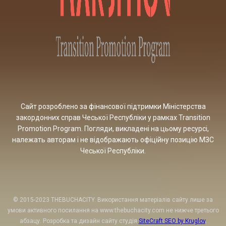
Сайт розроблено за фінансової підтримки Міністерства
закордонних справ Чеської Республіки у рамках Transition
Promotion Program. Погляди, викладені на цьому ресурсі,
належать авторам і не відображають офіційну позицію МЗС
Чеської Республіки.
© 2015-2023 THEBUCHACITY. Використання матеріалів сайту лише за
умови активного посилання на www.thebuchacity.com не нижче третього
абзацу. Розробка та дизайн сайту студія
SiteCraft SEO by Kruglov
.