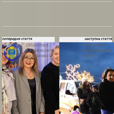
попередня стаття
наступна стаття
У Бучі відбувся
Дитячі будинки
благодійних захід
Київщини отримали
для військових
автівки