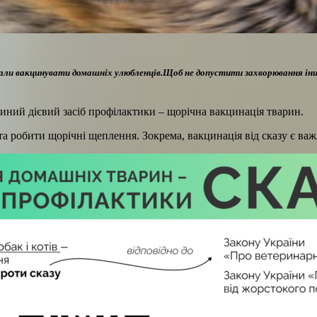
икали вакцинувати домашніх улюбленців.Щоб не допустити захворювання ін
иний дієвий засіб профілактики – щорічна вакцинація тварин.
а робити щорічні щеплення. Зокрема, вакцинація від сказу є ва