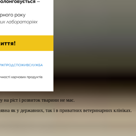
 на ріст і розвиток тварини не має.
явна як у державних, так і в приватних ветеринарних клініках.