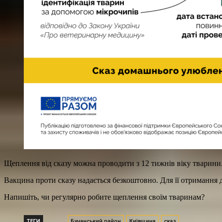
Щеплення від сказу можна проводити з 12 тижнів віку тварини. Р
Вакцина проти сказу надається безкоштовно. Для її отримання 
Напишіть, чи регулярно робите щеплення своїм тваринам?
ТЕГИ
Бучанський район
Київщина
сказ