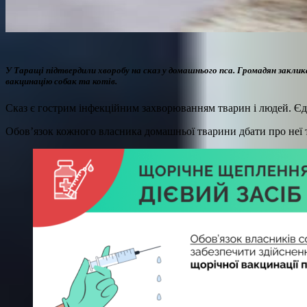
У Таращі підтвердили хворобу на сказ у домашнього пса. Громадян закл
вакцинацію собак та котів.
Сказ є гострим інфекційним захворюванням тварин і людей. Єд
Обов’язок кожного власника домашньої тварини дбати про неї т