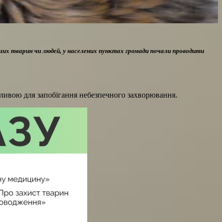
ших тварин чи людей, у населених пунктах громади почали проводити
жливою для запобігання небезпечного захворювання.