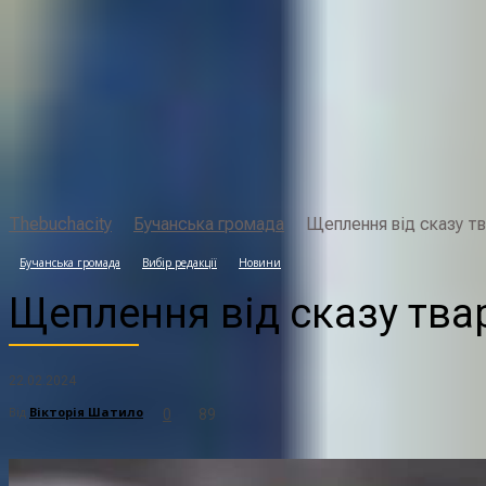
Щ
Thebuchacity
Бучанська громада
Щеплення від сказу тв
Бучанська громада
Вибір редакції
Новини
Щеплення від сказу твар
22.02.2024
Від
Вікторія Шатило
89
0
Поділитися