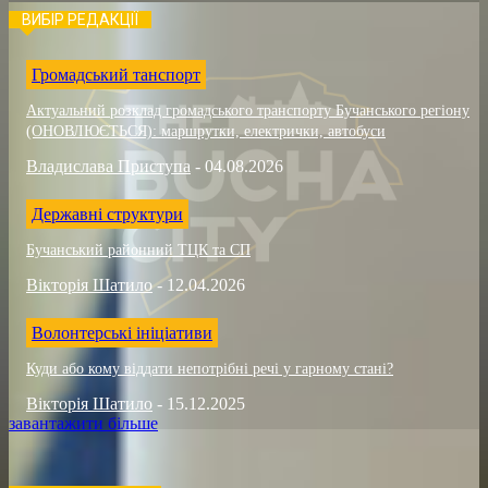
ВИБІР РЕДАКЦІЇ
Громадський танспорт
Актуальний розклад громадського транспорту Бучанського регіону
(ОНОВЛЮЄТЬСЯ): маршрутки, електрички, автобуси
Владислава Приступа
-
04.08.2026
Державні структури
Бучанський районний ТЦК та СП
Вікторія Шатило
-
12.04.2026
Волонтерські ініціативи
Куди або кому віддати непотрібні речі у гарному стані?
Вікторія Шатило
-
15.12.2025
завантажити більше