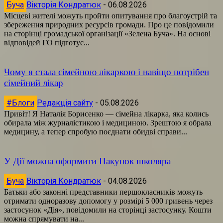
Буча
Вікторія Кондратюк
-
06.08.2026
Місцеві жителі можуть пройти опитування про благоустрій та
збереження природних ресурсів громади. Про це повідомили
на сторінці громадської організації «Зелена Буча». На основі
відповідей ГО підготує...
Чому я стала сімейною лікаркою і навіщо потрібен
сімейний лікар
#Блоги
Редакція сайту
-
05.08.2026
Привіт! Я Наталія Борисенко — сімейна лікарка, яка колись
обирала між журналістикою і медициною. Зрештою я обрала
медицину, а тепер спробую поєднати обидві справи...
У Дії можна оформити Пакунок школяра
Буча
Вікторія Кондратюк
-
04.08.2026
Батьки або законні представники першокласників можуть
отримати одноразову допомогу у розмірі 5 000 гривень через
застосунок «Дія», повідомили на сторінці застосунку. Кошти
можна спрямувати на...