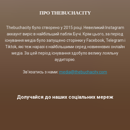
ПРО THEBUCHACITY
Thebuchacity було створено у 2015 році. Невеликий Instagram
аккаунт виріс в найбільший паблік Бучі. Крім цього, за період
існування медіа було запущено сторінки у Facebook, Telegram і
Tiktok, які теж наразі є найбільшими серед новиннєвих онлайн
медіа. За цей період існування здобуло велику лояльну
аудиторію.
Зв'язатись з нами:
media@thebuchacity.com
Долучайся до наших соціальних мереж