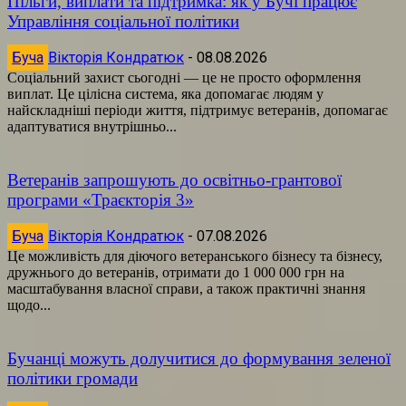
Пільги, виплати та підтримка: як у Бучі працює
Управління соціальної політики
Буча
Вікторія Кондратюк
-
08.08.2026
Соціальний захист сьогодні — це не просто оформлення
виплат. Це цілісна система, яка допомагає людям у
найскладніші періоди життя, підтримує ветеранів, допомагає
адаптуватися внутрішньо...
Ветеранів запрошують до освітньо-грантової
програми «Траєкторія 3»
Буча
Вікторія Кондратюк
-
07.08.2026
Це можливість для діючого ветеранського бізнесу та бізнесу,
дружнього до ветеранів, отримати до 1 000 000 грн на
масштабування власної справи, а також практичні знання
щодо...
Бучанці можуть долучитися до формування зеленої
політики громади