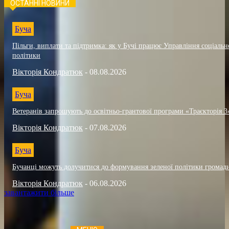
ОСТАННІ НОВИНИ
Буча
Пільги, виплати та підтримка: як у Бучі працює Управління соціальн
політики
Вікторія Кондратюк
-
08.08.2026
Буча
Ветеранів запрошують до освітньо-грантової програми «Траєкторія 3
Вікторія Кондратюк
-
07.08.2026
Буча
Бучанці можуть долучитися до формування зеленої політики громад
Вікторія Кондратюк
-
06.08.2026
завантажити більше