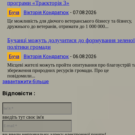
програми «Траєкторія 3»
Буча
Вікторія Кондратюк
-
07.08.2026
Це можливість для діючого ветеранського бізнесу та бізнесу,
дружнього до ветеранів, отримати до 1 000 000...
Бучанці можуть долучитися до формування зеленої
політики громади
Буча
Вікторія Кондратюк
-
06.08.2026
Місцеві жителі можуть пройти опитування про благоустрій т
збереження природних ресурсів громади. Про це
повідомили...
завантажити більше
Відповісти :
Ім'я:*
введіть тут своє ім'я
E-
mail:*
ви ввели неправильну адресу електронної пошти!