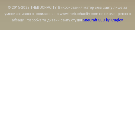
© 2015-2023 THEBUCHACITY. Використання матеріалів сайту лише за
умови активного посилання на www.thebuchacity.com не нижче третього
абзацу. Розробка та дизайн сайту студія
SiteCraft SEO by Kruglov
.