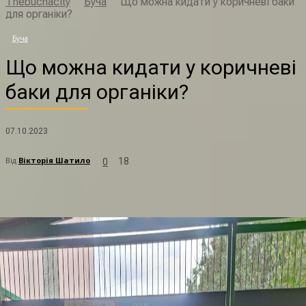
Thebuchacity
Буча
Що можна кидати у коричневі баки
для органіки?
Щ
Буча
Що можна кидати у коричневі
баки для органіки?
07.10.2023
Від
Вікторія Шатило
18
0