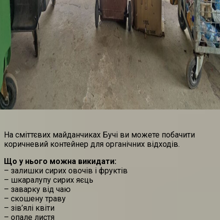
На сміттєвих майданчиках Бучі ви можете побачити
коричневий контейнер для органічних відходів.
Що у нього можна викидати:
– залишки сирих овочів і фруктів
– шкаралупу сирих яєць
– заварку від чаю
– скошену траву
– зів’ялі квіти
– опале листя