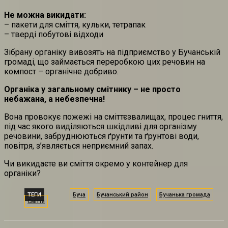
Не можна викидати:
– пакети для сміття, кульки, тетрапак
– тверді побутові відходи
Зібрану органіку вивозять на підприємство у Бучанській
громаді, що займається переробкою цих речовин на
компост – органічне добриво.
Органіка у загальному смітнику – не просто
небажана, а небезпечна!
Вона провокує пожежі на сміттєзвалищах, процес гниття,
під час якого виділяються шкідливі для організму
речовини, забруднюються ґрунти та ґрунтові води,
повітря, з’являється неприємний запах.
Чи викидаєте ви сміття окремо у контейнер для
органіки?
ТЕГИ
Буча
Бучанський район
Бучанька громада
Сміття