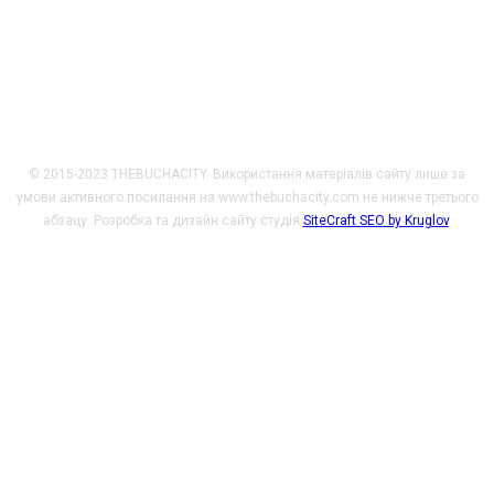
Promotion Program. Погляди, викладені на цьому ресурсі,
належать авторам і не відображають офіційну позицію МЗС
Чеської Республіки.
© 2015-2023 THEBUCHACITY. Використання матеріалів сайту лише за
умови активного посилання на www.thebuchacity.com не нижче третього
абзацу. Розробка та дизайн сайту студія
SiteCraft SEO by Kruglov
.