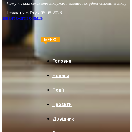
Чому я стала сімейною лікаркою і навіщо потрібен сімейний лікар
Редакція сайту
-
05.08.2026
завантажити більше
МЕНЮ
Головна
Новини
Події
Проєкти
Довідник