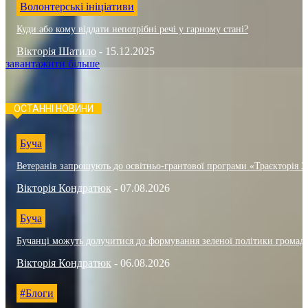
Волонтерські ініціативи
Куди або кому віддати непотрібні речі у гарному стані?
Вікторія Шатило
-
15.12.2025
завантажити більше
ОСТАННІ НОВИНИ
Буча
Ветеранів запрошують до освітньо-грантової програми «Траєкторія 3
Вікторія Кондратюк
-
07.08.2026
Буча
Бучанці можуть долучитися до формування зеленої політики громад
Вікторія Кондратюк
-
06.08.2026
#Блоги