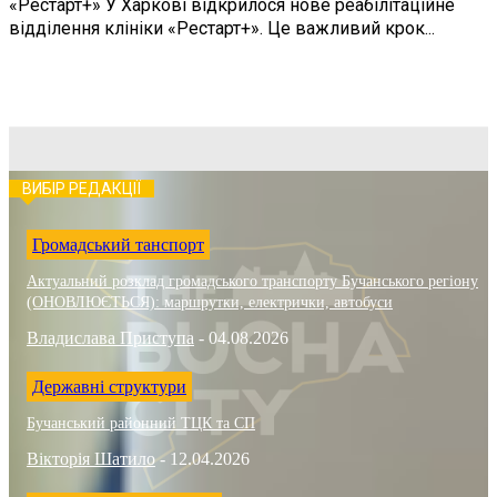
«Рестарт+» У Харкові відкрилося нове реабілітаційне
відділення клініки «Рестарт+». Це важливий крок...
ВИБІР РЕДАКЦІЇ
Громадський танспорт
Актуальний розклад громадського транспорту Бучанського регіону
(ОНОВЛЮЄТЬСЯ): маршрутки, електрички, автобуси
Владислава Приступа
-
04.08.2026
Державні структури
Бучанський районний ТЦК та СП
Вікторія Шатило
-
12.04.2026