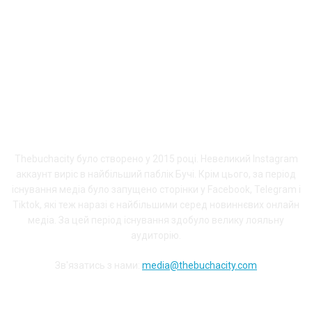
ПРО THEBUCHACITY
Thebuchacity було створено у 2015 році. Невеликий Instagram
аккаунт виріс в найбільший паблік Бучі. Крім цього, за період
існування медіа було запущено сторінки у Facebook, Telegram і
Tiktok, які теж наразі є найбільшими серед новиннєвих онлайн
медіа. За цей період існування здобуло велику лояльну
аудиторію.
Зв'язатись з нами:
media@thebuchacity.com