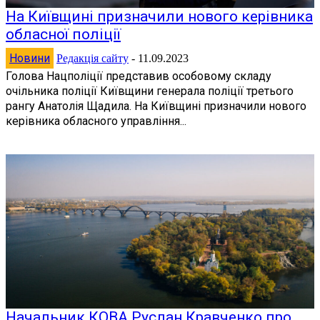
На Київщині призначили нового керівника
обласної поліції
Новини
Редакція сайту
-
11.09.2023
Голова Нацполіції представив особовому складу
очільника поліції Київщини генерала поліції третього
рангу Анатолія Щадила. На Київщині призначили нового
керівника обласного управління...
Начальник КОВА Руслан Кравченко про