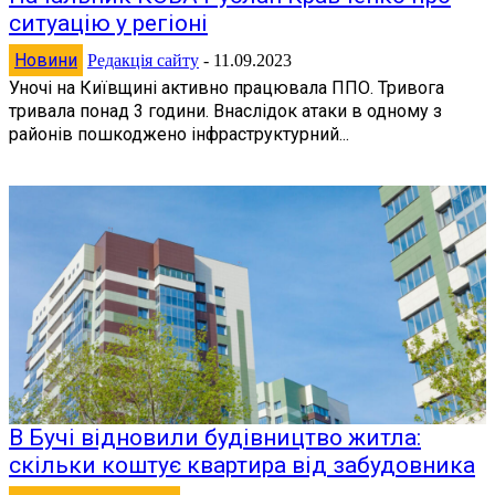
ситуацію у регіоні
Новини
Редакція сайту
-
11.09.2023
Уночі на Київщині активно працювала ППО. Тривога
тривала понад 3 години. Внаслідок атаки в одному з
районів пошкоджено інфраструктурний...
В Бучі відновили будівництво житла:
скільки коштує квартира від забудовника