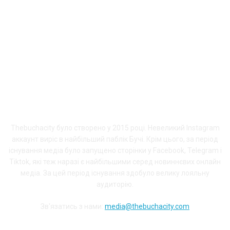
ПРО THEBUCHACITY
Thebuchacity було створено у 2015 році. Невеликий Instagram
аккаунт виріс в найбільший паблік Бучі. Крім цього, за період
існування медіа було запущено сторінки у Facebook, Telegram і
Tiktok, які теж наразі є найбільшими серед новиннєвих онлайн
медіа. За цей період існування здобуло велику лояльну
аудиторію.
Зв'язатись з нами:
media@thebuchacity.com