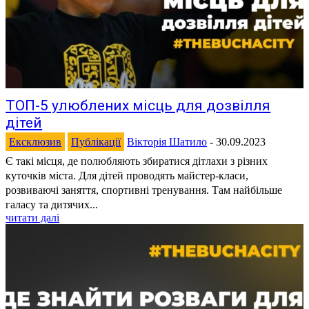
ТОП-5 улюблених місць для дозвілля
дітей
Ексклюзив
Публікації
Вікторія Шатило
-
30.09.2023
Є такі місця, де полюбляють збиратися дітлахи з різних
куточків міста. Для дітей проводять майстер-класи,
розвиваючі заняття, спортивні тренування. Там найбільше
галасу та дитячих...
читати далі