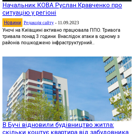
Начальник КОВА Руслан Кравченко про
ситуацію у регіоні
Новини
Редакція сайту
-
11.09.2023
Уночі на Київщині активно працювала ППО. Тривога
тривала понад 3 години. Внаслідок атаки в одному з
районів пошкоджено інфраструктурний...
В Бучі відновили будівництво житла:
скільки коштує квартира від забудовника