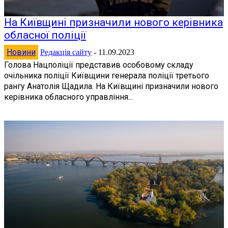
На Київщині призначили нового керівника
обласної поліції
Новини
Редакція сайту
-
11.09.2023
Голова Нацполіції представив особовому складу
очільника поліції Київщини генерала поліції третього
рангу Анатолія Щадила. На Київщині призначили нового
керівника обласного управління...