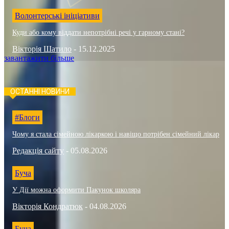
Волонтерські ініціативи
Куди або кому віддати непотрібні речі у гарному стані?
Вікторія Шатило
-
15.12.2025
завантажити більше
ОСТАННІ НОВИНИ
#Блоги
Чому я стала сімейною лікаркою і навіщо потрібен сімейний лікар
Редакція сайту
-
05.08.2026
Буча
У Дії можна оформити Пакунок школяра
Вікторія Кондратюк
-
04.08.2026
Буча