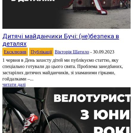
Дитячі майданчики Бучі: (не)безпека в
деталях
Ексклюзив
Публікації
Вікторія Шатило
-
30.09.2023
1 червня в День захисту дітей ми публікуємо статтю, яку
спеціально готували до цього свята. Проблема занедбаних,
застарілих дитячих майданчиків, зі зламаними гірками,
гойдалками –...
читати далі