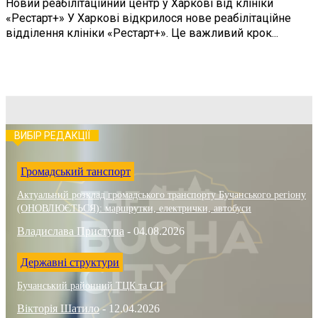
Новий реабілітаційний центр у Харкові від клініки
«Рестарт+» У Харкові відкрилося нове реабілітаційне
відділення клініки «Рестарт+». Це важливий крок...
ВИБІР РЕДАКЦІЇ
Громадський танспорт
Актуальний розклад громадського транспорту Бучанського регіону
(ОНОВЛЮЄТЬСЯ): маршрутки, електрички, автобуси
Владислава Приступа
-
04.08.2026
Державні структури
Бучанський районний ТЦК та СП
Вікторія Шатило
-
12.04.2026