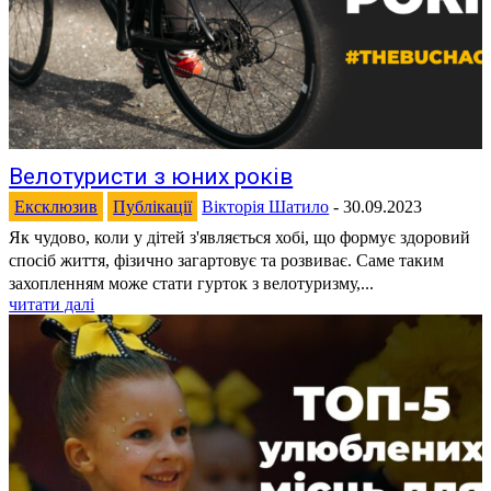
Велотуристи з юних років
Ексклюзив
Публікації
Вікторія Шатило
-
30.09.2023
Як чудово, коли у дітей з'являється хобі, що формує здоровий
спосіб життя, фізично загартовує та розвиває. Саме таким
захопленням може стати гурток з велотуризму,...
читати далі