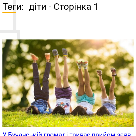
Д
Теги:
діти
- Сторінка 1
У Бучанській громаді триває прийом заяв