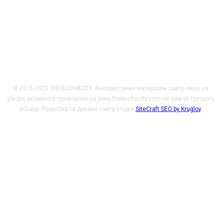
закордонних справ Чеської Республіки у рамках Transition
Promotion Program. Погляди, викладені на цьому ресурсі,
належать авторам і не відображають офіційну позицію МЗС
Чеської Республіки.
© 2015-2023 THEBUCHACITY. Використання матеріалів сайту лише за
умови активного посилання на www.thebuchacity.com не нижче третього
абзацу. Розробка та дизайн сайту студія
SiteCraft SEO by Kruglov
.