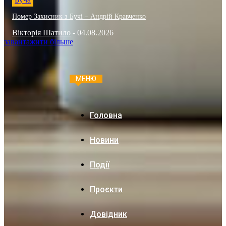
Помер Захисник з Бучі – Андрій Кравченко
Вікторія Шатило
-
04.08.2026
завантажити більше
МЕНЮ
Головна
Новини
Події
Проєкти
Довідник