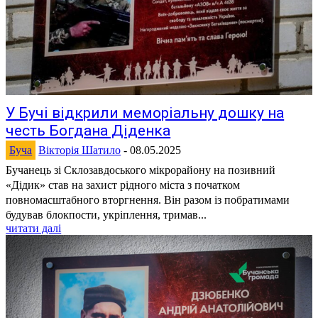
У Бучі відкрили меморіальну дошку на
честь Богдана Діденка
Буча
Вікторія Шатило
-
08.05.2025
Бучанець зі Склозавдоського мікрорайону на позивний
«Дідик» став на захист рідного міста з початком
повномасштабного вторгнення. Він разом із побратимами
будував блокпости, укріплення, тримав...
читати далі