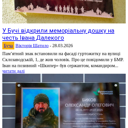
У Бучі відкрили меморіальну дошку на
честь Івана Далекого
Буча
Вікторія Шатило
-
28.03.2026
Пам’ятний знак встановили на фасаді гуртожитку на вулиці
Склозаводській, 1, де жив чоловік. Про це повідомили у БМР.
Іван на позивний «Шкипер» був сержантом, командиром...
читати далі