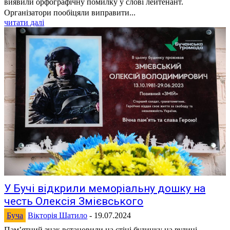
виявили орфографічну помилку у слові лейтенант.
Організатори пообіцяли виправити...
читати далі
У Бучі відкрили меморіальну дошку на
честь Олексія Змієвського
Буча
Вікторія Шатило
-
19.07.2024
Памʼятний знак встановили на стіні будинку на вулиці