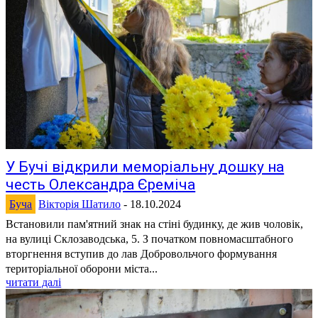
У Бучі відкрили меморіальну дошку на
честь Олександра Єреміча
Буча
Вікторія Шатило
-
18.10.2024
Встановили пам'ятний знак на стіні будинку, де жив чоловік,
на вулиці Склозаводська, 5. З початком повномасштабного
вторгнення вступив до лав Добровольчого формування
територіальної оборони міста...
читати далі