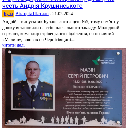
честь Андрія Крушинського
Буча
Вікторія Шатило
-
21.05.2024
Андрій – випускник Бучанського ліцею №5, тому пам’ятну
дошку встановили на стіні навчального закладу. Молодший
сержант, командир стрілецького відділення, на позивний
«Малиш», воював на Чернігівщині....
читати далі