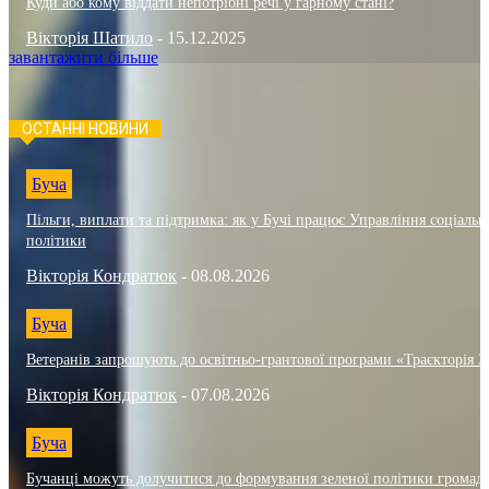
Куди або кому віддати непотрібні речі у гарному стані?
Вікторія Шатило
-
15.12.2025
завантажити більше
ОСТАННІ НОВИНИ
Буча
Пільги, виплати та підтримка: як у Бучі працює Управління соціальн
політики
Вікторія Кондратюк
-
08.08.2026
Буча
Ветеранів запрошують до освітньо-грантової програми «Траєкторія 3
Вікторія Кондратюк
-
07.08.2026
Буча
Бучанці можуть долучитися до формування зеленої політики громад