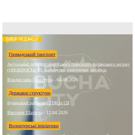
ВИБІР РЕДАКЦІЇ
Громадський танспорт
Актуальний розклад громадського транспорту Бучанського регіону
(ОНОВЛЮЄТЬСЯ): маршрутки, електрички, автобуси
Владислава Приступа
-
04.08.2026
Державні структури
Бучанський районний ТЦК та СП
Вікторія Шатило
-
12.04.2026
Волонтерські ініціативи