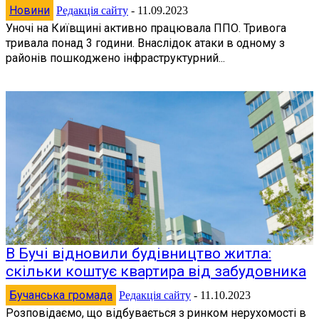
Новини
Редакція сайту
-
11.09.2023
Уночі на Київщині активно працювала ППО. Тривога
тривала понад 3 години. Внаслідок атаки в одному з
районів пошкоджено інфраструктурний...
В Бучі відновили будівництво житла:
скільки коштує квартира від забудовника
Бучанська громада
Редакція сайту
-
11.10.2023
Розповідаємо, що відбувається з ринком нерухомості в