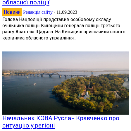
обласної поліції
Новини
Редакція сайту
-
11.09.2023
Голова Нацполіції представив особовому складу
очільника поліції Київщини генерала поліції третього
рангу Анатолія Щадила. На Київщині призначили нового
керівника обласного управління...
Начальник КОВА Руслан Кравченко про
ситуацію у регіоні