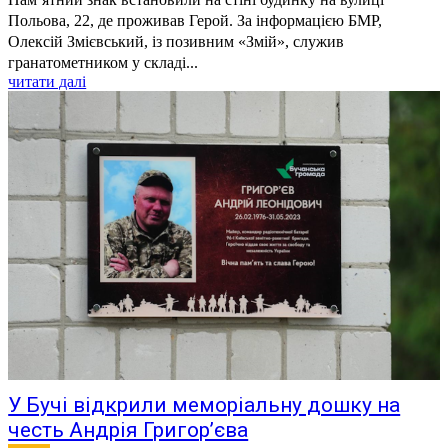
Польова, 22, де проживав Герой. За інформацією БМР,
Олексій Змієвський, із позивним «Змій», служив
гранатометником у складі...
читати далі
У Бучі відкрили меморіальну дошку на
честь Андрія Григор’єва