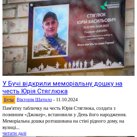
У Бучі відкрили меморіальну дошку на
честь Юрія Стяглюка
Буча
Вікторія Шатило
-
11.10.2024
Пам'ятну табличку на честь Юрія Стяглюка, солдата з
позивним «Джокер», встановили у День його народження.
Меморіальна дошка розташована на стіні рідного дому, на
вулиці...
читати далі