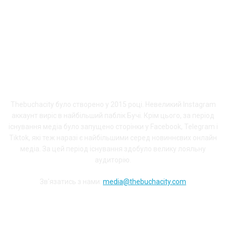
ПРО THEBUCHACITY
Thebuchacity було створено у 2015 році. Невеликий Instagram
аккаунт виріс в найбільший паблік Бучі. Крім цього, за період
існування медіа було запущено сторінки у Facebook, Telegram і
Tiktok, які теж наразі є найбільшими серед новиннєвих онлайн
медіа. За цей період існування здобуло велику лояльну
аудиторію.
Зв'язатись з нами:
media@thebuchacity.com
Долучайся до наших соціальних мереж