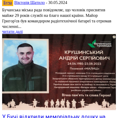
Буча
Вікторія Шатило
-
30.05.2024
Бучанська міська рада повідомляє, що чоловік присвятив
майже 29 років службі на благо нашої країни. Майор
Григор'єв був командиром радіотехнічної батареї та отримав
численні...
читати далі
У Бучі відкрили меморіальну дошку на