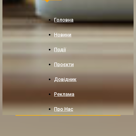
Головна
Новини
Події
Проєкти
Довідник
Реклама
Про Нас