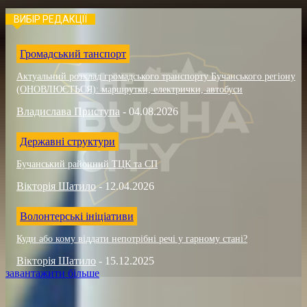
ВИБІР РЕДАКЦІЇ
Громадський танспорт
Актуальний розклад громадського транспорту Бучанського регіону
(ОНОВЛЮЄТЬСЯ): маршрутки, електрички, автобуси
Владислава Приступа
-
04.08.2026
Державні структури
Бучанський районний ТЦК та СП
Вікторія Шатило
-
12.04.2026
Волонтерські ініціативи
Куди або кому віддати непотрібні речі у гарному стані?
Вікторія Шатило
-
15.12.2025
завантажити більше