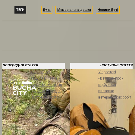
ТЕГИ
Буча
Меморіальна дошка
Новини Бучі
попередня стаття
наступна стаття
«Якщо щось
У просторі
задумав – так і
«Ветеран про»
зробить», – історія
відбулася
бучанця Едуарда
виставка
Постовенського
ветеранських робіт