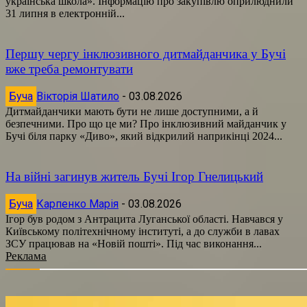
українська школа». Інформацію про закупівлю оприлюднили
31 липня в електронній...
Першу чергу інклюзивного дитмайданчика у Бучі
вже треба ремонтувати
Буча
Вікторія Шатило
-
03.08.2026
Дитмайданчики мають бути не лише доступними, а й
безпечними. Про що це ми? Про інклюзивний майданчик у
Бучі біля парку «Диво», який відкрилий наприкінці 2024...
На війні загинув житель Бучі Ігор Гнелицький
Буча
Карпенко Марія
-
03.08.2026
Ігор був родом з Антрацита Луганської області. Навчався у
Київському політехнічному інституті, а до служби в лавах
ЗСУ працював на «Новій пошті». Під час виконання...
Реклама