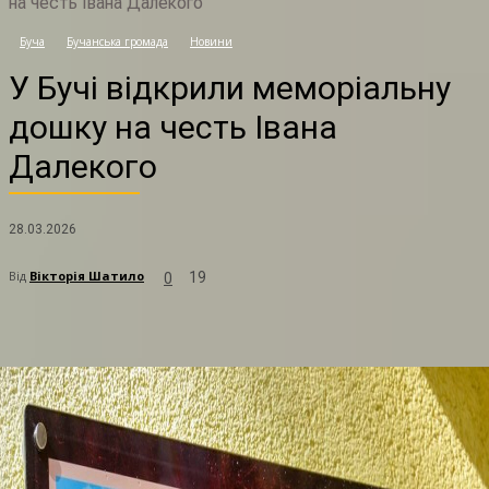
на честь Івана Далекого
У
Буча
Бучанська громада
Новини
У Бучі відкрили меморіальну
дошку на честь Івана
Далекого
28.03.2026
Від
Вікторія Шатило
19
0