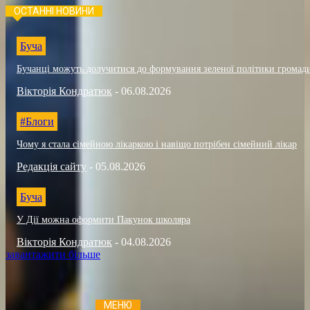
ОСТАННІ НОВИНИ
Буча
Бучанці можуть долучитися до формування зеленої політики громад
Вікторія Кондратюк
-
06.08.2026
#Блоги
Чому я стала сімейною лікаркою і навіщо потрібен сімейний лікар
Редакція сайту
-
05.08.2026
Буча
У Дії можна оформити Пакунок школяра
Вікторія Кондратюк
-
04.08.2026
завантажити більше
МЕНЮ