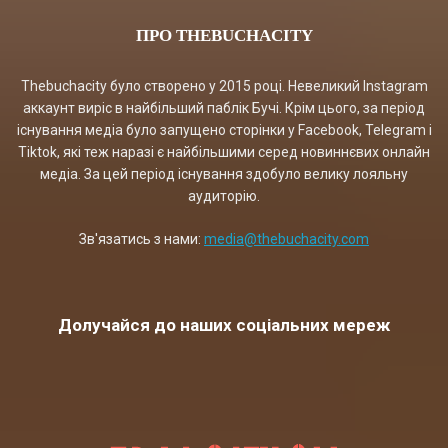
ПРО THEBUCHACITY
Thebuchacity було створено у 2015 році. Невеликий Instagram
аккаунт виріс в найбільший паблік Бучі. Крім цього, за період
існування медіа було запущено сторінки у Facebook, Telegram і
Tiktok, які теж наразі є найбільшими серед новиннєвих онлайн
медіа. За цей період існування здобуло велику лояльну
аудиторію.
Зв'язатись з нами:
media@thebuchacity.com
Долучайся до наших соціальних мереж