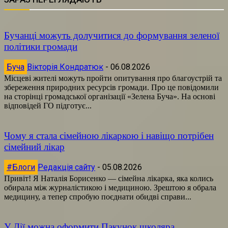
Бучанці можуть долучитися до формування зеленої
політики громади
Буча
Вікторія Кондратюк
-
06.08.2026
Місцеві жителі можуть пройти опитування про благоустрій та
збереження природних ресурсів громади. Про це повідомили
на сторінці громадської організації «Зелена Буча». На основі
відповідей ГО підготує...
Чому я стала сімейною лікаркою і навіщо потрібен
сімейний лікар
#Блоги
Редакція сайту
-
05.08.2026
Привіт! Я Наталія Борисенко — сімейна лікарка, яка колись
обирала між журналістикою і медициною. Зрештою я обрала
медицину, а тепер спробую поєднати обидві справи...
У Дії можна оформити Пакунок школяра