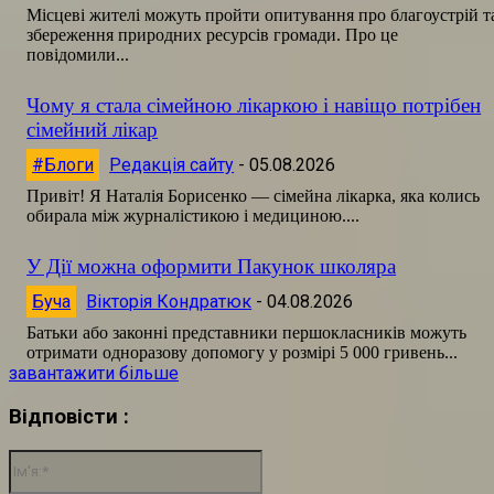
Місцеві жителі можуть пройти опитування про благоустрій т
збереження природних ресурсів громади. Про це
повідомили...
Чому я стала сімейною лікаркою і навіщо потрібен
сімейний лікар
#Блоги
Редакція сайту
-
05.08.2026
Привіт! Я Наталія Борисенко — сімейна лікарка, яка колись
обирала між журналістикою і медициною....
У Дії можна оформити Пакунок школяра
Буча
Вікторія Кондратюк
-
04.08.2026
Батьки або законні представники першокласників можуть
отримати одноразову допомогу у розмірі 5 000 гривень...
завантажити більше
Відповісти :
Ім'я:*