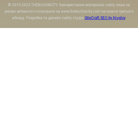
© 2015-2023 THEBUCHACITY. Використання матеріалів сайту лише за
умови активного посилання на www.thebuchacity.com не нижче третього
абзацу. Розробка та дизайн сайту студія
SiteCraft SEO by Kruglov
.