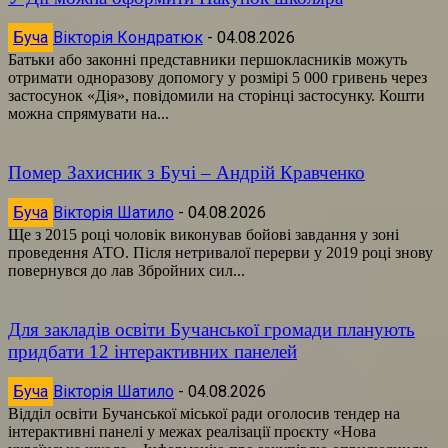
Буча
Вікторія Кондратюк
-
04.08.2026
Батьки або законні представники першокласників можуть
отримати одноразову допомогу у розмірі 5 000 гривень через
застосунок «Дія», повідомили на сторінці застосунку. Кошти
можна спрямувати на...
Помер Захисник з Бучі – Андрій Кравченко
Буча
Вікторія Шатило
-
04.08.2026
Ще з 2015 році чоловік виконував бойові завдання у зоні
проведення АТО. Після нетривалої перерви у 2019 році знову
повернувся до лав Збройних сил...
Для закладів освіти Бучанської громади планують
придбати 12 інтерактивних панелей
Буча
Вікторія Шатило
-
04.08.2026
Відділ освіти Бучанської міської ради оголосив тендер на
інтерактивні панелі у межах реалізації проєкту «Нова