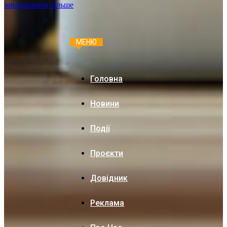
завантажити більше
МЕНЮ
Головна
Новини
Події
Проєкти
Довідник
Реклама