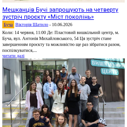
Мешканців Бучі запрошують на четверту
зустріч проєкту «Міст поколінь»
Буча
Вікторія Шатило
-
10.06.2026
Коли: 14 червня, 11:00 Де: Пластовий вишкільний центр, м.
Буча, вул. Антонія Михайловського, 54 Ця зустріч стане
завершенням проєкту та можливістю ще раз зібратися разом,
поспілкуватися,...
читати далі