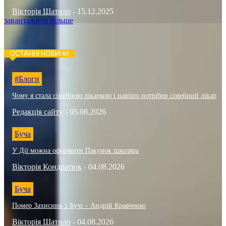
Вікторія Шатило
-
15.12.2025
завантажити більше
ОСТАННІ НОВИНИ
#Блоги
Чому я стала сімейною лікаркою і навіщо потрібен сімейний лікар
Редакція сайту
-
05.08.2026
Буча
У Дії можна оформити Пакунок школяра
Вікторія Кондратюк
-
04.08.2026
Буча
Помер Захисник з Бучі – Андрій Кравченко
Вікторія Шатило
-
04.08.2026