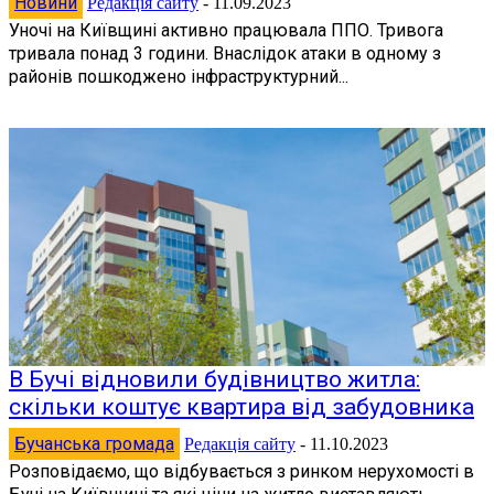
Новини
Редакція сайту
-
11.09.2023
Уночі на Київщині активно працювала ППО. Тривога
тривала понад 3 години. Внаслідок атаки в одному з
районів пошкоджено інфраструктурний...
В Бучі відновили будівництво житла:
скільки коштує квартира від забудовника
Бучанська громада
Редакція сайту
-
11.10.2023
Розповідаємо, що відбувається з ринком нерухомості в