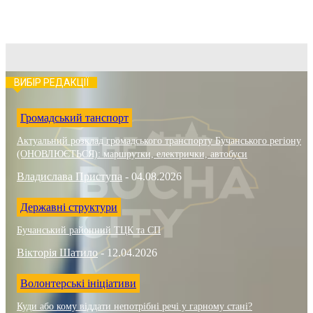
ВИБІР РЕДАКЦІЇ
Громадський танспорт
Актуальний розклад громадського транспорту Бучанського регіону
(ОНОВЛЮЄТЬСЯ): маршрутки, електрички, автобуси
Владислава Приступа
-
04.08.2026
Державні структури
Бучанський районний ТЦК та СП
Вікторія Шатило
-
12.04.2026
Волонтерські ініціативи
Куди або кому віддати непотрібні речі у гарному стані?