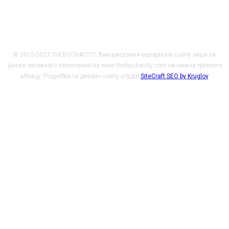
Чеської Республіки.
© 2015-2023 THEBUCHACITY. Використання матеріалів сайту лише за
умови активного посилання на www.thebuchacity.com не нижче третього
абзацу. Розробка та дизайн сайту студія
SiteCraft SEO by Kruglov
.