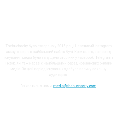
ПРО THEBUCHACITY
Thebuchacity було створено у 2015 році. Невеликий Instagram
аккаунт виріс в найбільший паблік Бучі. Крім цього, за період
існування медіа було запущено сторінки у Facebook, Telegram і
Tiktok, які теж наразі є найбільшими серед новиннєвих онлайн
медіа. За цей період існування здобуло велику лояльну
аудиторію.
Зв'язатись з нами:
media@thebuchacity.com
Долучайся до наших соціальних мереж