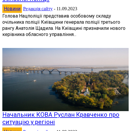
Новини
Редакція сайту
-
11.09.2023
Голова Нацполіції представив особовому складу
очільника поліції Київщини генерала поліції третього
рангу Анатолія Щадила. На Київщині призначили нового
керівника обласного управління...
Начальник КОВА Руслан Кравченко про
ситуацію у регіоні