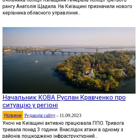
рангу Анатолія Щадила. На Київщині призначили нового
керівника обласного управління...
Начальник КОВА Руслан Кравченко про
ситуацію у регіоні
Новини
Редакція сайту
-
11.09.2023
Уночі на Київщині активно працювала ППО. Тривога
тривала понад 3 години. Внаслідок атаки в одному з
районів пошкоджено інфраструктурний...