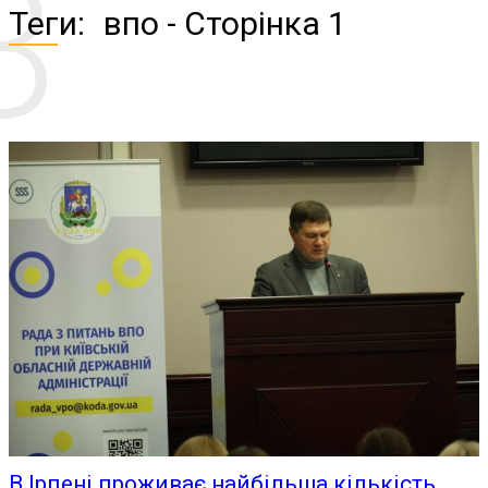
В
Теги:
впо
- Сторінка 1
В Ірпені проживає найбільша кількість