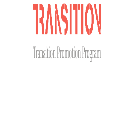
Сайт розроблено за фінансової підтримки Міністерства
закордонних справ Чеської Республіки у рамках Transition
Promotion Program. Погляди, викладені на цьому ресурсі,
належать авторам і не відображають офіційну позицію МЗС
Чеської Республіки.