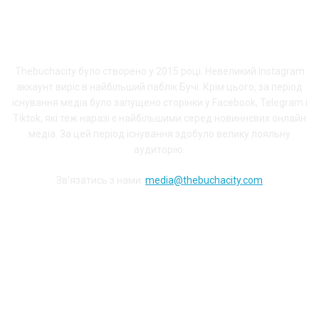
ПРО THEBUCHACITY
Thebuchacity було створено у 2015 році. Невеликий Instagram
аккаунт виріс в найбільший паблік Бучі. Крім цього, за період
існування медіа було запущено сторінки у Facebook, Telegram і
Tiktok, які теж наразі є найбільшими серед новиннєвих онлайн
медіа. За цей період існування здобуло велику лояльну
аудиторію.
Зв'язатись з нами:
media@thebuchacity.com
Долучайся до наших соціальних мереж