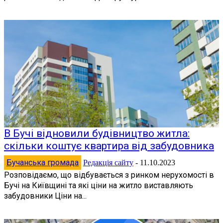
В Бучі відновили будівництво житла:
скільки коштує квартира від забудовника
Бучанська громада
Редакція сайту
-
11.10.2023
Розповідаємо, що відбувається з ринком нерухомості в
Бучі на Київщині та які ціни на житло виставляють
забудовники Ціни на...