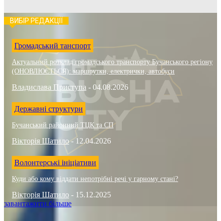
ВИБІР РЕДАКЦІЇ
Громадський танспорт
Актуальний розклад громадського транспорту Бучанського регіону
(ОНОВЛЮЄТЬСЯ): маршрутки, електрички, автобуси
Владислава Приступа
-
04.08.2026
Державні структури
Бучанський районний ТЦК та СП
Вікторія Шатило
-
12.04.2026
Волонтерські ініціативи
Куди або кому віддати непотрібні речі у гарному стані?
Вікторія Шатило
-
15.12.2025
завантажити більше