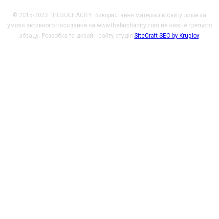
© 2015-2023 THEBUCHACITY. Використання матеріалів сайту лише за
умови активного посилання на www.thebuchacity.com не нижче третього
абзацу. Розробка та дизайн сайту студія
SiteCraft SEO by Kruglov
.