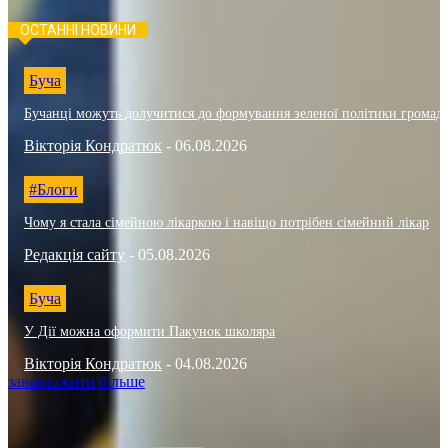
ОСТАННІ НОВИНИ
Буча
Бучанці можуть долучитися до формування зеленої політики громад
Вікторія Кондратюк
-
06.08.2026
#Блоги
Чому я стала сімейною лікаркою і навіщо потрібен сімейний лікар
Редакція сайту
-
05.08.2026
Буча
У Дії можна оформити Пакунок школяра
Вікторія Кондратюк
-
04.08.2026
завантажити більше