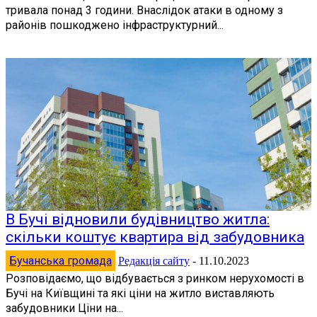
тривала понад 3 години. Внаслідок атаки в одному з
районів пошкоджено інфраструктурний...
В Бучі відновили будівництво житла:
скільки коштує квартира від забудовника
Бучанська громада
Редакція сайту
-
11.10.2023
Розповідаємо, що відбувається з ринком нерухомості в
Бучі на Київщині та які ціни на житло виставляють
забудовники Ціни на...