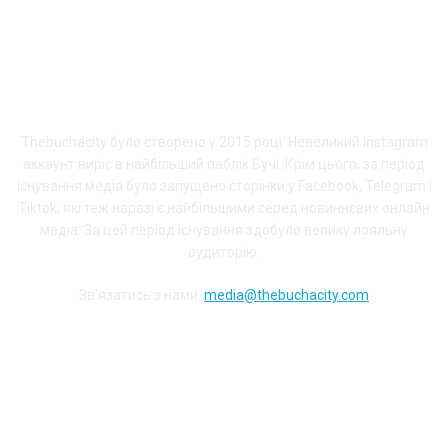
ПРО THEBUCHACITY
Thebuchacity було створено у 2015 році. Невеликий Instagram
аккаунт виріс в найбільший паблік Бучі. Крім цього, за період
існування медіа було запущено сторінки у Facebook, Telegram і
Tiktok, які теж наразі є найбільшими серед новиннєвих онлайн
медіа. За цей період існування здобуло велику лояльну
аудиторію.
Зв'язатись з нами:
media@thebuchacity.com
Долучайся до наших соціальних мереж