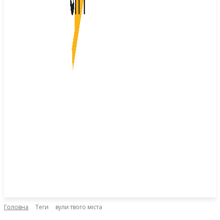
Головна
Теги
вули твого міста