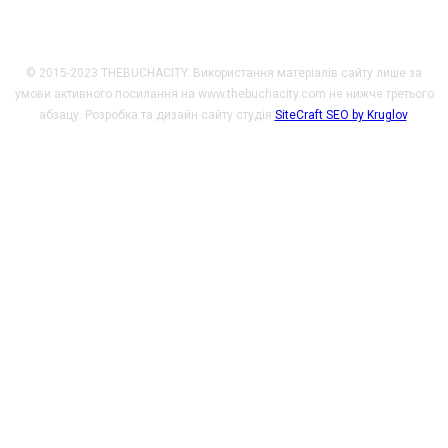
© 2015-2023 THEBUCHACITY. Використання матеріалів сайту лише за
умови активного посилання на www.thebuchacity.com не нижче третього
абзацу. Розробка та дизайн сайту студія
SiteCraft SEO by Kruglov
.