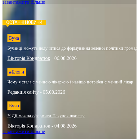
завантажити більше
ОСТАННІ НОВИНИ
Буча
Бучанці можуть долучитися до формування зеленої політики громад
Вікторія Кондратюк
-
06.08.2026
#Блоги
Чому я стала сімейною лікаркою і навіщо потрібен сімейний лікар
Редакція сайту
-
05.08.2026
Буча
У Дії можна оформити Пакунок школяра
Вікторія Кондратюк
-
04.08.2026
завантажити більше