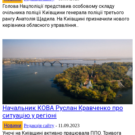
Голова Нацполіції представив особовому складу
очільника поліції Київщини генерала поліції третього
рангу Анатолія Щадила. На Київщині призначили нового
керівника обласного управління...
Начальник КОВА Руслан Кравченко про
ситуацію у регіоні
Новини
Редакція сайту
-
11.09.2023
Уночі на Київщині активно працювала ППО. Тривога