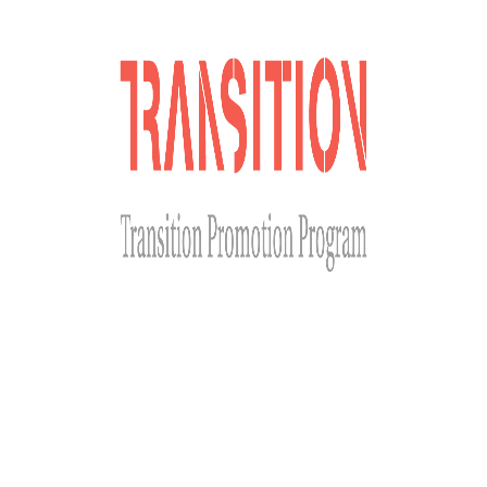
Сайт розроблено за фінансової підтримки Міністерства
закордонних справ Чеської Республіки у рамках Transition
Promotion Program. Погляди, викладені на цьому ресурсі,
належать авторам і не відображають офіційну позицію МЗС
Чеської Республіки.