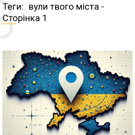
В
Теги:
вули твого міста
-
Сторінка 1