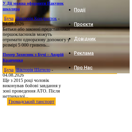
У Дії можна оформити Пакунок
школяра
Події
Буча
Вікторія Кондратюк
-
04.08.2026
Проєкти
Батьки або законні представники
першокласників можуть
Довідник
отримати одноразову допомогу у
розмірі 5 000 гривень...
Реклама
Помер Захисник з Бучі – Андрій
Кравченко
Про Нас
Буча
Вікторія Шатило
-
04.08.2026
Ще з 2015 році чоловік
виконував бойові завдання у
зоні проведення АТО. Після
нетривалої...
Громадський танспорт
Актуальний розклад громадського транспорту Бучанського регіону
(ОНОВЛЮЄТЬСЯ): маршрутки, електрички, автобуси
Владислава Приступа
-
04.08.2026