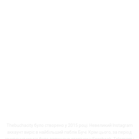
У Дії можна оформити Пакунок школяра
Вікторія Кондратюк
-
04.08.2026
ПРО THEBUCHACITY
Thebuchacity було створено у 2015 році. Невеликий Instagram
аккаунт виріс в найбільший паблік Бучі. Крім цього, за період