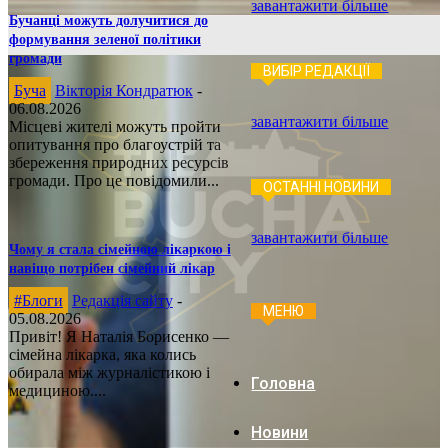
завантажити більше
Бучанці можуть долучитися до
формування зеленої політики
громади
ВИБІР РЕДАКЦІЇ
Буча
Вікторія Кондратюк
-
06.08.2026
завантажити більше
Місцеві жителі можуть пройти
опитування про благоустрій та
збереження природних ресурсів
громади. Про це повідомили...
ОСТАННІ НОВИНИ
завантажити більше
Чому я стала сімейною лікаркою і
навіщо потрібен сімейний лікар
#Блоги
Редакція сайту
-
МЕНЮ
05.08.2026
Привіт! Я Наталія Борисенко —
сімейна лікарка, яка колись
обирала між журналістикою і
Головна
медициною....
Новини