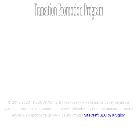
Сайт розроблено за фінансової підтримки Міністерства
закордонних справ Чеської Республіки у рамках Transition
Promotion Program. Погляди, викладені на цьому ресурсі,
належать авторам і не відображають офіційну позицію МЗС
Чеської Республіки.
© 2015-2023 THEBUCHACITY. Використання матеріалів сайту лише за
умови активного посилання на www.thebuchacity.com не нижче третього
абзацу. Розробка та дизайн сайту студія
SiteCraft SEO by Kruglov
.