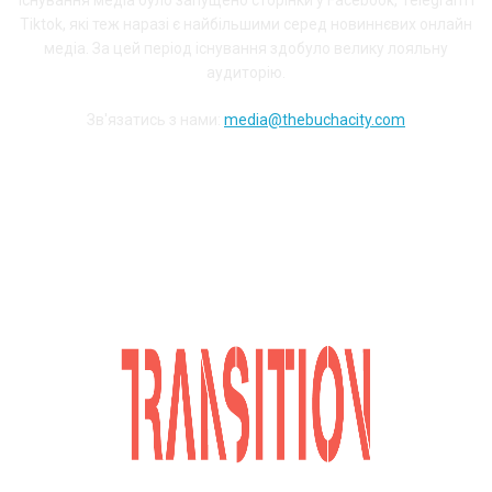
існування медіа було запущено сторінки у Facebook, Telegram і
Tiktok, які теж наразі є найбільшими серед новиннєвих онлайн
медіа. За цей період існування здобуло велику лояльну
аудиторію.
Зв'язатись з нами:
media@thebuchacity.com
Долучайся до наших соціальних мереж