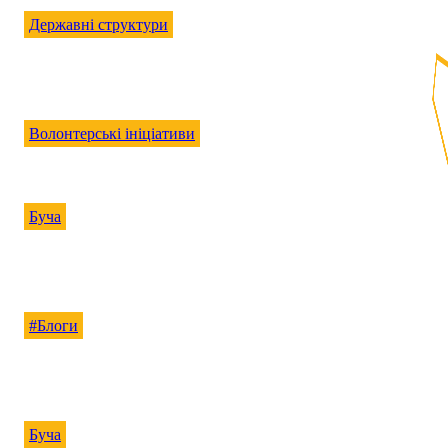
Державні структури
Бучанський районний ТЦК та СП
Вікторія Шатило
-
12.04.2026
Волонтерські ініціативи
Куди або кому віддати непотрібні речі у гарному стані?
Вікторія Шатило
-
15.12.2025
Буча
Бучанці можуть долучитися до формування зеленої політики громад
Вікторія Кондратюк
-
06.08.2026
#Блоги
Чому я стала сімейною лікаркою і навіщо потрібен сімейний лікар
Редакція сайту
-
05.08.2026
Буча