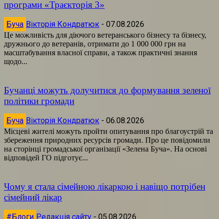
програми «Траєкторія 3»
Буча
Вікторія Кондратюк
-
07.08.2026
Це можливість для діючого ветеранського бізнесу та бізнесу,
дружнього до ветеранів, отримати до 1 000 000 грн на
масштабування власної справи, а також практичні знання
щодо...
Бучанці можуть долучитися до формування зеленої
політики громади
Буча
Вікторія Кондратюк
-
06.08.2026
Місцеві жителі можуть пройти опитування про благоустрій та
збереження природних ресурсів громади. Про це повідомили
на сторінці громадської організації «Зелена Буча». На основі
відповідей ГО підготує...
Чому я стала сімейною лікаркою і навіщо потрібен
сімейний лікар
#Блоги
Редакція сайту
-
05.08.2026