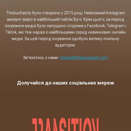
Thebuchacity було створено у 2015 році. Невеликий Instagram
аккаунт виріс в найбільший паблік Бучі. Крім цього, за період
існування медіа було запущено сторінки у Facebook, Telegram і
Tiktok, які теж наразі є найбільшими серед новиннєвих онлайн
медіа. За цей період існування здобуло велику лояльну
аудиторію.
Зв'язатись з нами:
media@thebuchacity.com
Долучайся до наших соціальних мереж