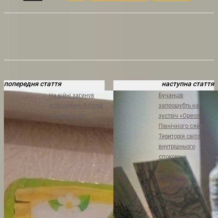
попередня стаття
наступна стаття
На війні загинув
Бучанців
ворзелянин Віталій
запрошубть на
Соложеніцин
зустріч «Ореол
Північного сяйва:
Територія світла та
внутрішнього
спокою»