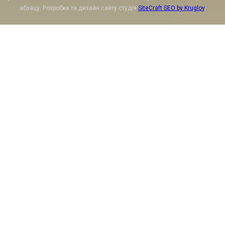
абзацу. Розробка та дизайн сайту студія
SiteCraft SEO by Kruglov
.