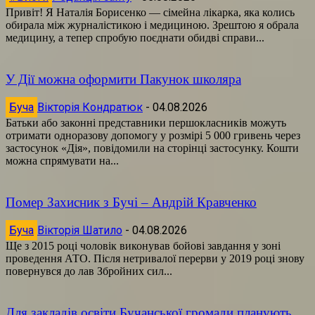
Привіт! Я Наталія Борисенко — сімейна лікарка, яка колись
обирала між журналістикою і медициною. Зрештою я обрала
медицину, а тепер спробую поєднати обидві справи...
У Дії можна оформити Пакунок школяра
Буча
Вікторія Кондратюк
-
04.08.2026
Батьки або законні представники першокласників можуть
отримати одноразову допомогу у розмірі 5 000 гривень через
застосунок «Дія», повідомили на сторінці застосунку. Кошти
можна спрямувати на...
Помер Захисник з Бучі – Андрій Кравченко
Буча
Вікторія Шатило
-
04.08.2026
Ще з 2015 році чоловік виконував бойові завдання у зоні
проведення АТО. Після нетривалої перерви у 2019 році знову
повернувся до лав Збройних сил...
Для закладів освіти Бучанської громади планують