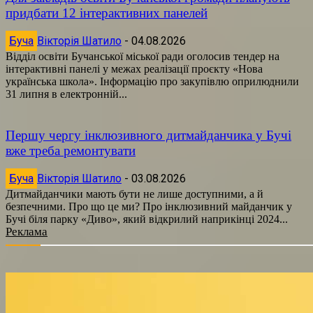
придбати 12 інтерактивних панелей
Буча
Вікторія Шатило
-
04.08.2026
Відділ освіти Бучанської міської ради оголосив тендер на
інтерактивні панелі у межах реалізації проєкту «Нова
українська школа». Інформацію про закупівлю оприлюднили
31 липня в електронній...
Першу чергу інклюзивного дитмайданчика у Бучі
вже треба ремонтувати
Буча
Вікторія Шатило
-
03.08.2026
Дитмайданчики мають бути не лише доступними, а й
безпечними. Про що це ми? Про інклюзивний майданчик у
Бучі біля парку «Диво», який відкрилий наприкінці 2024...
Реклама