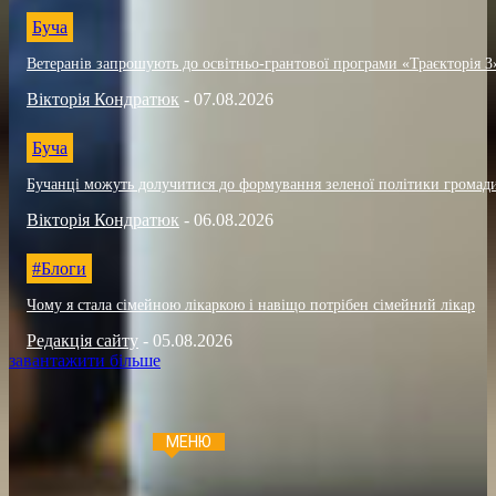
Буча
Ветеранів запрошують до освітньо-грантової програми «Траєкторія 3
Вікторія Кондратюк
-
07.08.2026
Буча
Бучанці можуть долучитися до формування зеленої політики громад
Вікторія Кондратюк
-
06.08.2026
#Блоги
Чому я стала сімейною лікаркою і навіщо потрібен сімейний лікар
Редакція сайту
-
05.08.2026
завантажити більше
МЕНЮ