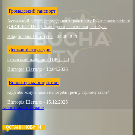
Громадський танспорт
Актуальний розклад громадського транспорту Бучанського регіону
(ОНОВЛЮЄТЬСЯ): маршрутки, електрички, автобуси
Владислава Приступа
-
04.08.2026
Державні структури
Бучанський районний ТЦК та СП
Вікторія Шатило
-
12.04.2026
Волонтерські ініціативи
Куди або кому віддати непотрібні речі у гарному стані?
Вікторія Шатило
-
15.12.2025
завантажити більше
ОСТАННІ НОВИНИ