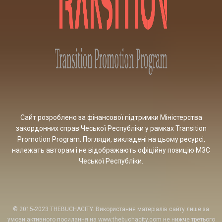
Сайт розроблено за фінансової підтримки Міністерства
закордонних справ Чеської Республіки у рамках Transition
Promotion Program. Погляди, викладені на цьому ресурсі,
належать авторам і не відображають офіційну позицію МЗС
Чеської Республіки.
© 2015-2023 THEBUCHACITY. Використання матеріалів сайту лише за
умови активного посилання на www.thebuchacity.com не нижче третього