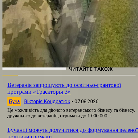
ЧИТАЙТЕ ТАКОЖ
Ветеранів запрошують до освітньо-грантової
програми «Траєкторія 3»
Буча
Вікторія Кондратюк
-
07.08.2026
Це можливість для діючого ветеранського бізнесу та бізнесу,
дружнього до ветеранів, отримати до 1 000 000...
Бучанці можуть долучитися до формування зеленої
політики громади