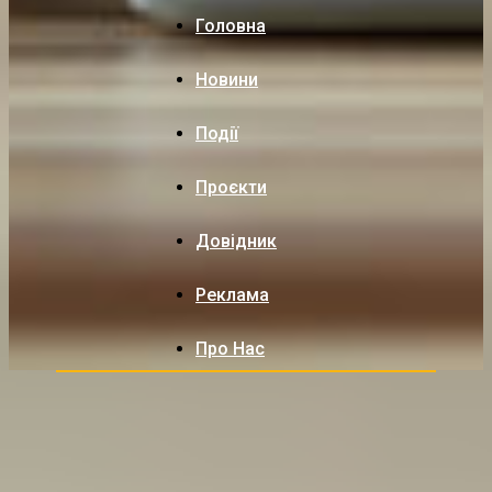
Головна
Новини
Події
Проєкти
Довідник
Реклама
Про Нас