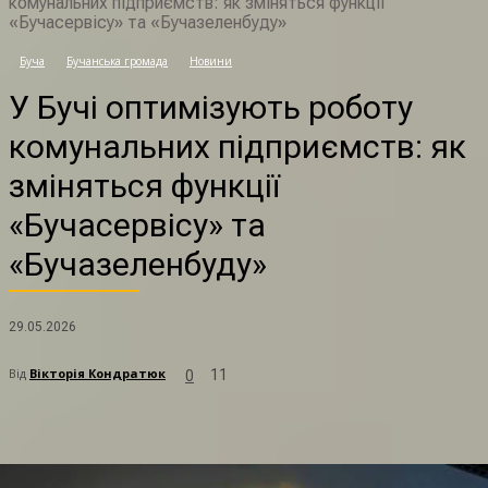
комунальних підприємств: як зміняться функції
«Бучасервісу» та «Бучазеленбуду»
Буча
Бучанська громада
Новини
У
У Бучі оптимізують роботу
комунальних підприємств: як
зміняться функції
«Бучасервісу» та
«Бучазеленбуду»
29.05.2026
Від
Вікторія Кондратюк
11
0