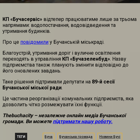
КП «Бучасервіс»
відтепер працюватиме лише за трьома
напрямами: водопостачання, водовідведення та
утримання будинків.
Про це
повідомили
у Бучанській міськраді.
Благоустрій, утримання доріг і вуличне освітлення
переходять в управління
КП «Бучазеленбуд»
. Назву
підприємства також планують змінити відповідно до
його оновлених завдань.
Таке рішення підтримали депутати на
89-й сесії
Бучанської міської ради
.
Це частина реорганізації комунальних підприємств, яка
дозволить чітко розмежувати їхні функції.
Thebuchacity – незалежне онлайн медіа Бучанської
громади. Ви можете
підтримати нашу роботу.
ТЕГИ
Буча
Бучанська громада
Новини Бучі