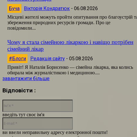
Буча
Вікторія Кондратюк
-
06.08.2026
Місцеві жителі можуть пройти опитування про благоустрій т
збереження природних ресурсів громади. Про це
повідомили...
Чому я стала сімейною лікаркою і навіщо потрібен
сімейний лікар
#Блоги
Редакція сайту
-
05.08.2026
Привіт! Я Наталія Борисенко — сімейна лікарка, яка колись
обирала між журналістикою і медициною....
завантажити більше
Відповісти :
Ім'я:*
введіть тут своє ім'я
E-
mail:*
ви ввели неправильну адресу електронної пошти!