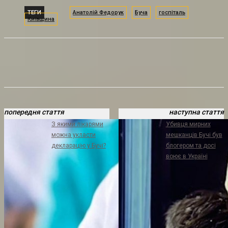
ТЕГИ
Анатолій Федорук
Буча
госпіталь
Київщина
попередня стаття
наступна стаття
З якими лікарями
Убивця мирних
можна укласти
мешканців Бучі був
декларацію у Бучі?
блогером та досі
воює в Україні