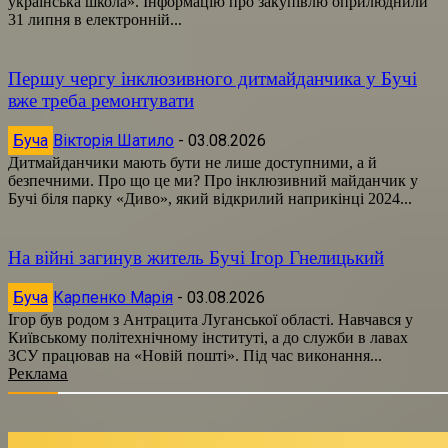
українська школа». Інформацію про закупівлю оприлюднили
31 липня в електронній...
Першу чергу інклюзивного дитмайданчика у Бучі
вже треба ремонтувати
Буча
Вікторія Шатило
-
03.08.2026
Дитмайданчики мають бути не лише доступними, а й
безпечними. Про що це ми? Про інклюзивний майданчик у
Бучі біля парку «Диво», який відкрилий наприкінці 2024...
На війні загинув житель Бучі Ігор Гнелицький
Буча
Карпенко Марія
-
03.08.2026
Ігор був родом з Антрацита Луганської області. Навчався у
Київському політехнічному інституті, а до служби в лавах
ЗСУ працював на «Новій пошті». Під час виконання...
Реклама