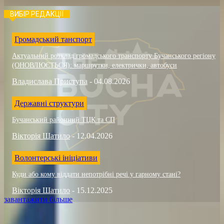
ВИБІР РЕДАКЦІЇ
Громадський танспорт
Актуальний розклад громадського транспорту Бучанського регіону
(ОНОВЛЮЄТЬСЯ): маршрутки, електрички, автобуси
Владислава Приступа
-
04.08.2026
Державні структури
Бучанський районний ТЦК та СП
Вікторія Шатило
-
12.04.2026
Волонтерські ініціативи
Куди або кому віддати непотрібні речі у гарному стані?
Вікторія Шатило
-
15.12.2025
завантажити більше