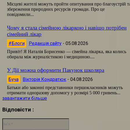
Місцеві жителі можуть пройти опитування про благоустрій т
збереження природних ресурсів громади. Про це
повідомили...
Чому я стала сімейною лікаркою і навіщо потрібен
сімейний лікар
#Блоги
Редакція сайту
-
05.08.2026
Привіт! Я Наталія Борисенко — сімейна лікарка, яка колись
обирала між журналістикою і медициною....
У Дії можна оформити Пакунок школяра
Буча
Вікторія Кондратюк
-
04.08.2026
Батьки або законні представники першокласників можуть
отримати одноразову допомогу у розмірі 5 000 гривень...
завантажити більше
Відповісти :
Ім'я:*