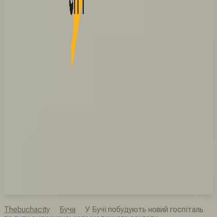
Thebuchacity
Буча
У Бучі побудують новий госпіталь