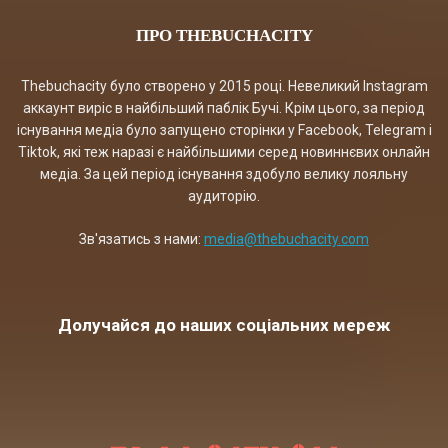
ПРО THEBUCHACITY
Thebuchacity було створено у 2015 році. Невеликий Instagram
аккаунт виріс в найбільший паблік Бучі. Крім цього, за період
існування медіа було запущено сторінки у Facebook, Telegram і
Tiktok, які теж наразі є найбільшими серед новиннєвих онлайн
медіа. За цей період існування здобуло велику лояльну
аудиторію.
Зв'язатись з нами:
media@thebuchacity.com
Долучайся до наших соціальних мереж