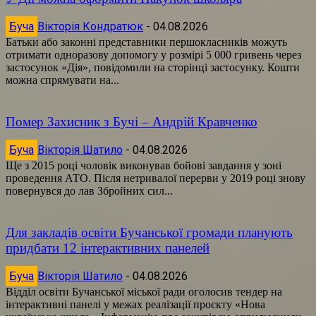
Буча
Вікторія Кондратюк
-
04.08.2026
Батьки або законні представники першокласників можуть
отримати одноразову допомогу у розмірі 5 000 гривень через
застосунок «Дія», повідомили на сторінці застосунку. Кошти
можна спрямувати на...
Помер Захисник з Бучі – Андрій Кравченко
Буча
Вікторія Шатило
-
04.08.2026
Ще з 2015 році чоловік виконував бойові завдання у зоні
проведення АТО. Після нетривалої перерви у 2019 році знову
повернувся до лав Збройних сил...
Для закладів освіти Бучанської громади планують
придбати 12 інтерактивних панелей
Буча
Вікторія Шатило
-
04.08.2026
Відділ освіти Бучанської міської ради оголосив тендер на
інтерактивні панелі у межах реалізації проєкту «Нова