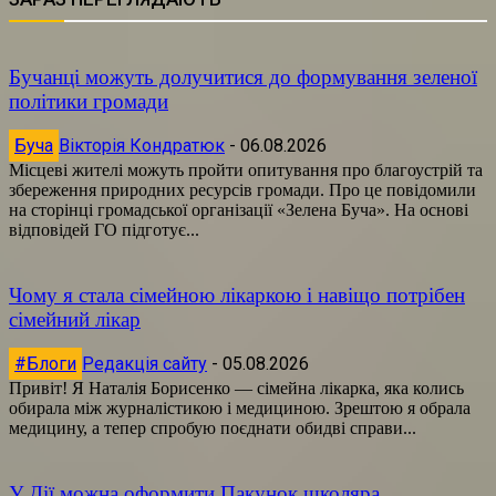
Бучанці можуть долучитися до формування зеленої
політики громади
Буча
Вікторія Кондратюк
-
06.08.2026
Місцеві жителі можуть пройти опитування про благоустрій та
збереження природних ресурсів громади. Про це повідомили
на сторінці громадської організації «Зелена Буча». На основі
відповідей ГО підготує...
Чому я стала сімейною лікаркою і навіщо потрібен
сімейний лікар
#Блоги
Редакція сайту
-
05.08.2026
Привіт! Я Наталія Борисенко — сімейна лікарка, яка колись
обирала між журналістикою і медициною. Зрештою я обрала
медицину, а тепер спробую поєднати обидві справи...
У Дії можна оформити Пакунок школяра