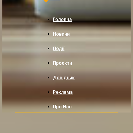
Головна
Новини
Події
Проєкти
Довідник
Реклама
Про Нас