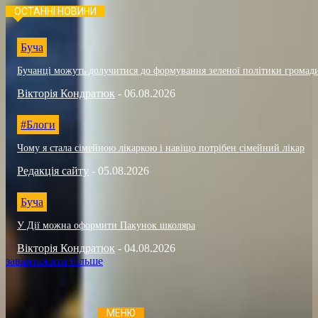
ОСТАННІ НОВИНИ
Буча
Бучанці можуть долучитися до формування зеленої політики громад
Вікторія Кондратюк
-
06.08.2026
#Блоги
Чому я стала сімейною лікаркою і навіщо потрібен сімейний лікар
Редакція сайту
-
05.08.2026
Буча
У Дії можна оформити Пакунок школяра
Вікторія Кондратюк
-
04.08.2026
завантажити більше
МЕНЮ