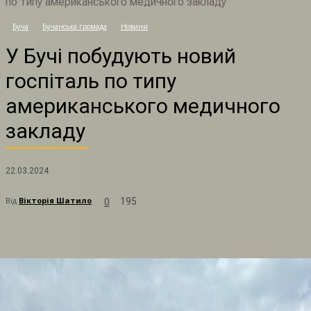
по типу американського медичного закладу
Буча
Бучанська громада
Новини
У
У Бучі побудують новий
госпіталь по типу
американського медичного
закладу
22.03.2024
Від
Вікторія Шатило
195
0