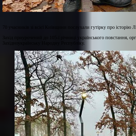
70 учасників зі всієї Київщини послухали гутірку про історію 
Захід приурочений до 105-ї річниці українського повстання, орг
Західноукраїнську Народну Республіку.