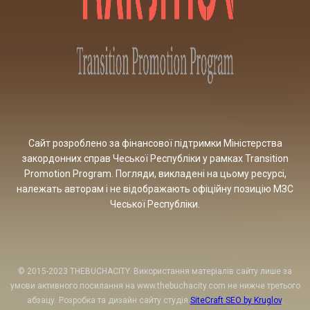
Сайт розроблено за фінансової підтримки Міністерства
закордонних справ Чеської Республіки у рамках Transition
Promotion Program. Погляди, викладені на цьому ресурсі,
належать авторам і не відображають офіційну позицію МЗС
Чеської Республіки.
© 2015-2023 THEBUCHACITY. Використання матеріалів сайту лише за
умови активного посилання на www.thebuchacity.com не нижче третього
абзацу. Розробка та дизайн сайту студія
SiteCraft SEO by Kruglov
.