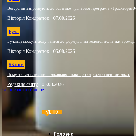
Ветеранів запрошують до освітньо-грантової програми «Траєкторія 3
Вікторія Кондратюк
-
07.08.2026
Буча
Бучанці можуть долучитися до формування зеленої політики громад
Вікторія Кондратюк
-
06.08.2026
#Блоги
Чому я стала сімейною лікаркою і навіщо потрібен сімейний лікар
Редакція сайту
-
05.08.2026
завантажити більше
МЕНЮ
Головна