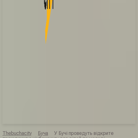
Thebuchacity
Буча
У Бучі проведуть відкрите