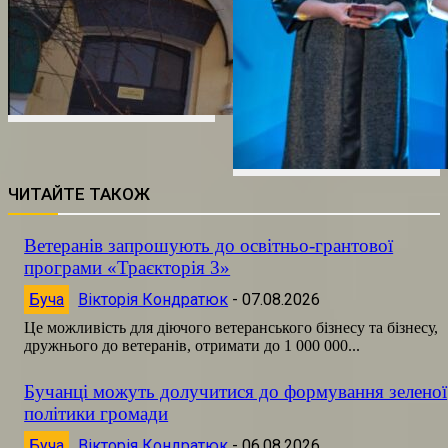
ЧИТАЙТЕ ТАКОЖ
Ветеранів запрошують до освітньо-грантової
програми «Траєкторія 3»
Буча
Вікторія Кондратюк
-
07.08.2026
Це можливість для діючого ветеранського бізнесу та бізнесу,
дружнього до ветеранів, отримати до 1 000 000...
Бучанці можуть долучитися до формування зеленої
політики громади
Буча
Вікторія Кондратюк
-
06.08.2026