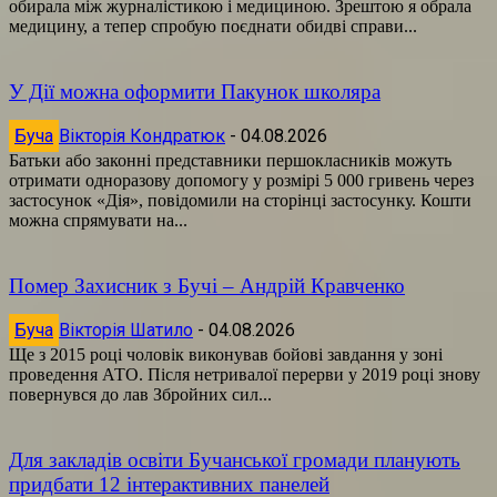
обирала між журналістикою і медициною. Зрештою я обрала
медицину, а тепер спробую поєднати обидві справи...
У Дії можна оформити Пакунок школяра
Буча
Вікторія Кондратюк
-
04.08.2026
Батьки або законні представники першокласників можуть
отримати одноразову допомогу у розмірі 5 000 гривень через
застосунок «Дія», повідомили на сторінці застосунку. Кошти
можна спрямувати на...
Помер Захисник з Бучі – Андрій Кравченко
Буча
Вікторія Шатило
-
04.08.2026
Ще з 2015 році чоловік виконував бойові завдання у зоні
проведення АТО. Після нетривалої перерви у 2019 році знову
повернувся до лав Збройних сил...
Для закладів освіти Бучанської громади планують
придбати 12 інтерактивних панелей