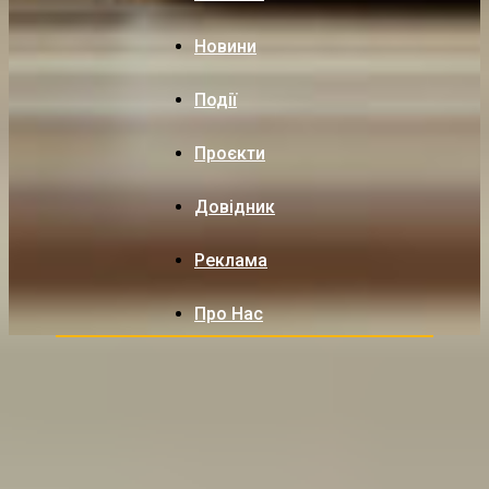
Новини
Події
Проєкти
Довідник
Реклама
Про Нас