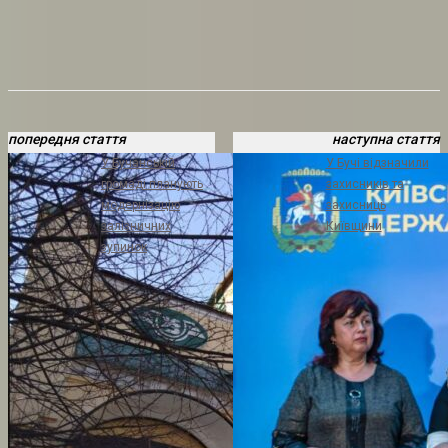
попередня стаття
наступна стаття
У Бучанській
У Бучі відзначили
громаді планують
захисників та
модернізацію
захисниць
залізничних
Київщини
зупинок