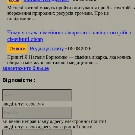
Місцеві жителі можуть пройти опитування про благоустрій т
збереження природних ресурсів громади. Про це
повідомили...
Чому я стала сімейною лікаркою і навіщо потрібен
сімейний лікар
#Блоги
Редакція сайту
-
05.08.2026
Привіт! Я Наталія Борисенко — сімейна лікарка, яка колись
обирала між журналістикою і медициною....
завантажити більше
Відповісти :
Ім'я:*
введіть тут своє ім'я
E-
mail:*
ви ввели неправильну адресу електронної пошти!
введіть тут свою адресу електронної пошти
сайт: