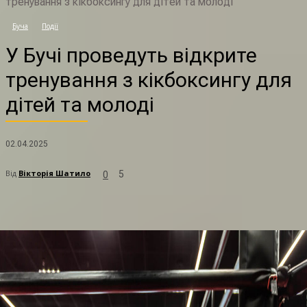
тренування з кікбоксингу для дітей та молоді
У
Буча
Події
У Бучі проведуть відкрите
тренування з кікбоксингу для
дітей та молоді
02.04.2025
Від
Вікторія Шатило
5
0