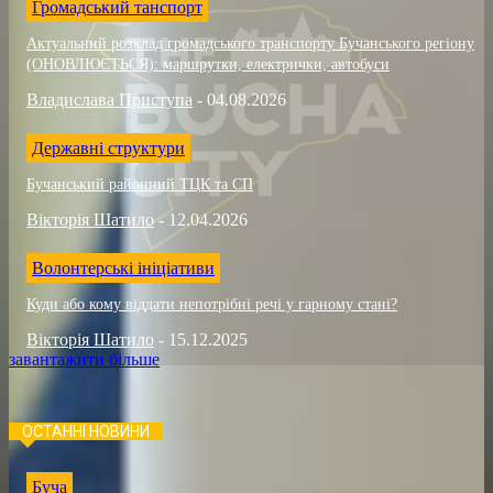
Громадський танспорт
Актуальний розклад громадського транспорту Бучанського регіону
(ОНОВЛЮЄТЬСЯ): маршрутки, електрички, автобуси
Владислава Приступа
-
04.08.2026
Державні структури
Бучанський районний ТЦК та СП
Вікторія Шатило
-
12.04.2026
Волонтерські ініціативи
Куди або кому віддати непотрібні речі у гарному стані?
Вікторія Шатило
-
15.12.2025
завантажити більше
ОСТАННІ НОВИНИ
Буча