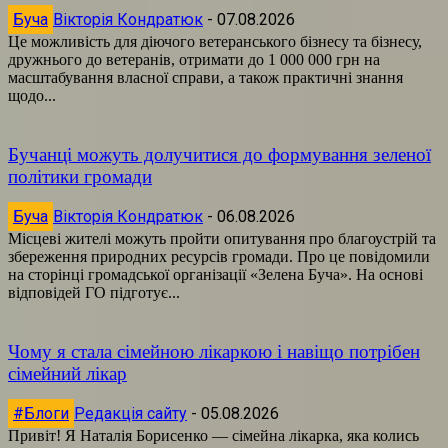
Буча
Вікторія Кондратюк
-
07.08.2026
Це можливість для діючого ветеранського бізнесу та бізнесу,
дружнього до ветеранів, отримати до 1 000 000 грн на
масштабування власної справи, а також практичні знання
щодо...
Бучанці можуть долучитися до формування зеленої
політики громади
Буча
Вікторія Кондратюк
-
06.08.2026
Місцеві жителі можуть пройти опитування про благоустрій та
збереження природних ресурсів громади. Про це повідомили
на сторінці громадської організації «Зелена Буча». На основі
відповідей ГО підготує...
Чому я стала сімейною лікаркою і навіщо потрібен
сімейний лікар
#Блоги
Редакція сайту
-
05.08.2026
Привіт! Я Наталія Борисенко — сімейна лікарка, яка колись