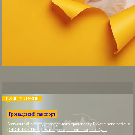
ВИБІР РЕДАКЦІЇ
Громадський танспорт
Актуальний розклад громадського транспорту Бучанського регіону
(ОНОВЛЮЄТЬСЯ): маршрутки, електрички, автобуси