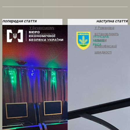
попередня стаття
наступна стаття
У Бучанському
У Романівці
районі викрили
встановлюють
діяльність казино
камери
відеофіксації
швидкості