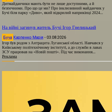
Дитмайданчики мають бути не лише доступними, а й
безпечними. Про що це ми? Про інклюзивний майданчик у
Бучі біля парку «Диво», який відкрилий наприкінці 2024...
На війні загинув житель Бучі Ігор Гнелицький
Буча
Карпенко Марія
-
03.08.2026
Ігор був родом з Антрацита Луганської області. Навчався у
Київському політехнічному інституті, а до служби в лавах
ЗСУ працював на «Новій пошті». Під час виконання...
Реклама