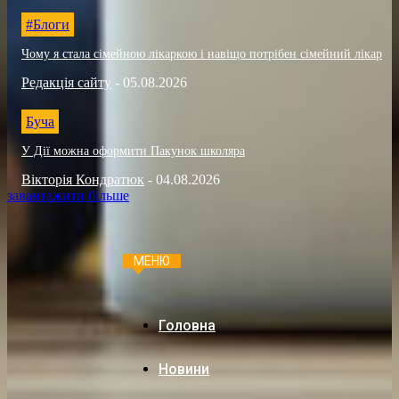
#Блоги
Чому я стала сімейною лікаркою і навіщо потрібен сімейний лікар
Редакція сайту
-
05.08.2026
Буча
У Дії можна оформити Пакунок школяра
Вікторія Кондратюк
-
04.08.2026
завантажити більше
МЕНЮ
Головна
Новини