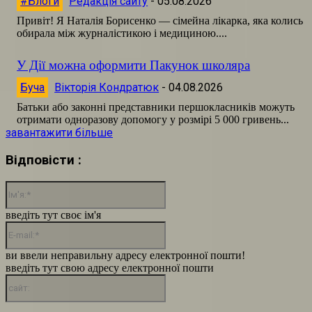
#Блоги
Редакція сайту
-
05.08.2026
Привіт! Я Наталія Борисенко — сімейна лікарка, яка колись
обирала між журналістикою і медициною....
У Дії можна оформити Пакунок школяра
Буча
Вікторія Кондратюк
-
04.08.2026
Батьки або законні представники першокласників можуть
отримати одноразову допомогу у розмірі 5 000 гривень...
завантажити більше
Відповісти :
Ім'я:*
введіть тут своє ім'я
E-
mail:*
ви ввели неправильну адресу електронної пошти!
введіть тут свою адресу електронної пошти
сайт: