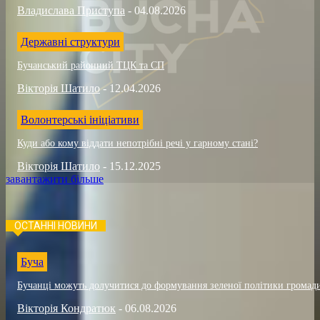
Владислава Приступа
-
04.08.2026
Державні структури
Бучанський районний ТЦК та СП
Вікторія Шатило
-
12.04.2026
Волонтерські ініціативи
Куди або кому віддати непотрібні речі у гарному стані?
Вікторія Шатило
-
15.12.2025
завантажити більше
ОСТАННІ НОВИНИ
Буча
Бучанці можуть долучитися до формування зеленої політики громад
Вікторія Кондратюк
-
06.08.2026