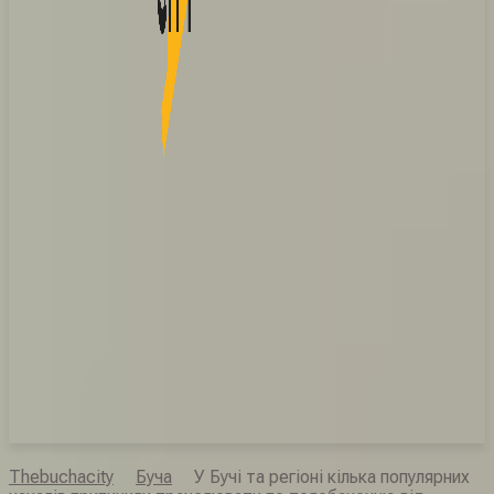
Thebuchacity
Буча
У Бучі та регіоні кілька популярних