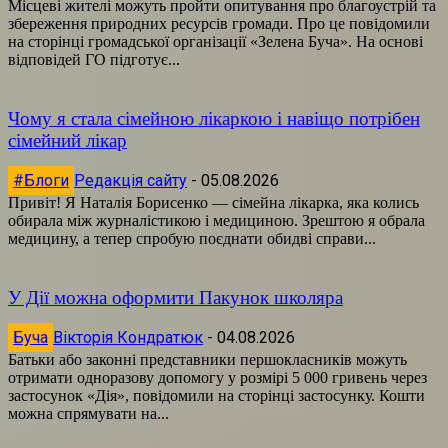
Місцеві жителі можуть пройти опитування про благоустрій та
збереження природних ресурсів громади. Про це повідомили
на сторінці громадської організації «Зелена Буча». На основі
відповідей ГО підготує...
Чому я стала сімейною лікаркою і навіщо потрібен
сімейний лікар
#Блоги
Редакція сайту
-
05.08.2026
Привіт! Я Наталія Борисенко — сімейна лікарка, яка колись
обирала між журналістикою і медициною. Зрештою я обрала
медицину, а тепер спробую поєднати обидві справи...
У Дії можна оформити Пакунок школяра
Буча
Вікторія Кондратюк
-
04.08.2026
Батьки або законні представники першокласників можуть
отримати одноразову допомогу у розмірі 5 000 гривень через
застосунок «Дія», повідомили на сторінці застосунку. Кошти
можна спрямувати на...