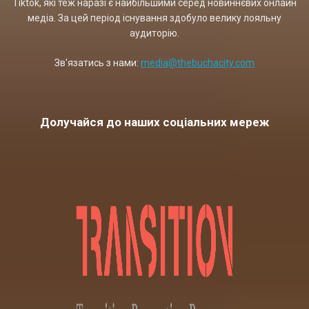
Tiktok, які теж наразі є найбільшими серед новиннєвих онлайн
медіа. За цей період існування здобуло велику лояльну
аудиторію.
Зв'язатись з нами:
media@thebuchacity.com
Долучайся до наших соціальних мереж