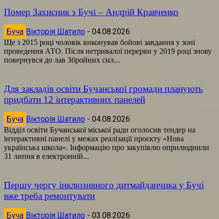
Помер Захисник з Бучі – Андрій Кравченко
Буча
Вікторія Шатило
-
04.08.2026
Ще з 2015 році чоловік виконував бойові завдання у зоні
проведення АТО. Після нетривалої перерви у 2019 році знову
повернувся до лав Збройних сил...
Для закладів освіти Бучанської громади планують
придбати 12 інтерактивних панелей
Буча
Вікторія Шатило
-
04.08.2026
Відділ освіти Бучанської міської ради оголосив тендер на
інтерактивні панелі у межах реалізації проєкту «Нова
українська школа». Інформацію про закупівлю оприлюднили
31 липня в електронній...
Першу чергу інклюзивного дитмайданчика у Бучі
вже треба ремонтувати
Буча
Вікторія Шатило
-
03.08.2026