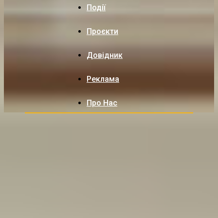
Події
Проєкти
Довідник
Реклама
Про Нас