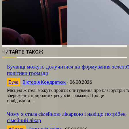
ЧИТАЙТЕ ТАКОЖ
Бучанці можуть долучитися до формування зеленої
політики громади
Буча
Вікторія Кондратюк
-
06.08.2026
Місцеві жителі можуть пройти опитування про благоустрій т
збереження природних ресурсів громади. Про це
повідомили...
Чому я стала сімейною лікаркою і навіщо потрібен
сімейний лікар