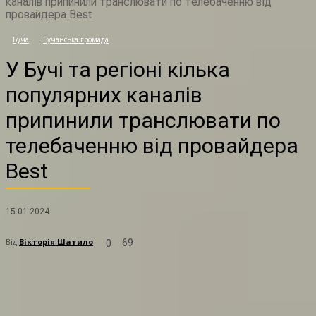
каналів припинили транслювати по телебаченню від
провайдера Best
Буча
Бучанська громада
У
У Бучі та регіоні кілька
популярних каналів
припинили транслювати по
телебаченню від провайдера
Best
15.01.2024
Від
Вікторія Шатило
69
0