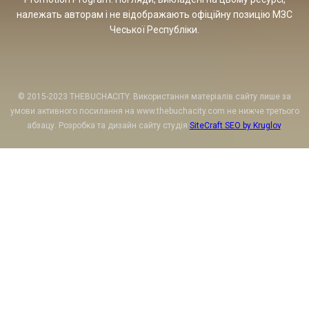
належать авторам і не відображають офіційну позицію МЗС
Чеської Республіки.
© 2015-2023 THEBUCHACITY. Використання матеріалів сайту лише за
умови активного посилання на www.thebuchacity.com не нижче третього
абзацу. Розробка та дизайн сайту студія
SiteCraft SEO by Kruglov
.