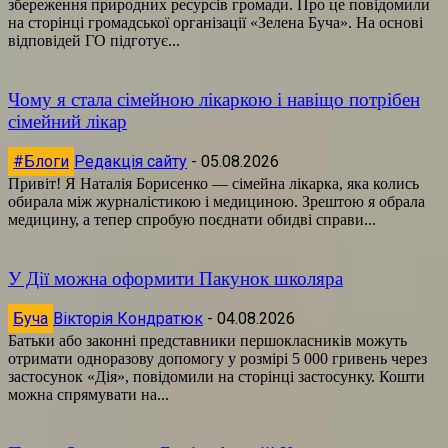
збереження природних ресурсів громади. Про це повідомили
на сторінці громадської організації «Зелена Буча». На основі
відповідей ГО підготує...
Чому я стала сімейною лікаркою і навіщо потрібен
сімейний лікар
#Блоги
Редакція сайту
-
05.08.2026
Привіт! Я Наталія Борисенко — сімейна лікарка, яка колись
обирала між журналістикою і медициною. Зрештою я обрала
медицину, а тепер спробую поєднати обидві справи...
У Дії можна оформити Пакунок школяра
Буча
Вікторія Кондратюк
-
04.08.2026
Батьки або законні представники першокласників можуть
отримати одноразову допомогу у розмірі 5 000 гривень через
застосунок «Дія», повідомили на сторінці застосунку. Кошти
можна спрямувати на...