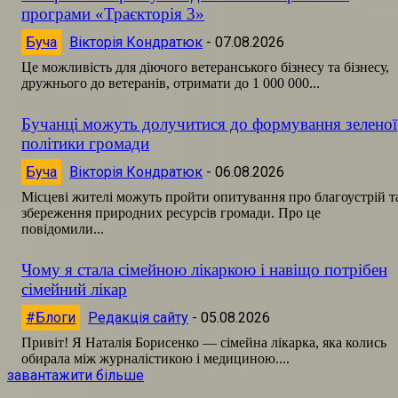
програми «Траєкторія 3»
Буча
Вікторія Кондратюк
-
07.08.2026
Це можливість для діючого ветеранського бізнесу та бізнесу,
дружнього до ветеранів, отримати до 1 000 000...
Бучанці можуть долучитися до формування зеленої
політики громади
Буча
Вікторія Кондратюк
-
06.08.2026
Місцеві жителі можуть пройти опитування про благоустрій т
збереження природних ресурсів громади. Про це
повідомили...
Чому я стала сімейною лікаркою і навіщо потрібен
сімейний лікар
#Блоги
Редакція сайту
-
05.08.2026
Привіт! Я Наталія Борисенко — сімейна лікарка, яка колись
обирала між журналістикою і медициною....
завантажити більше