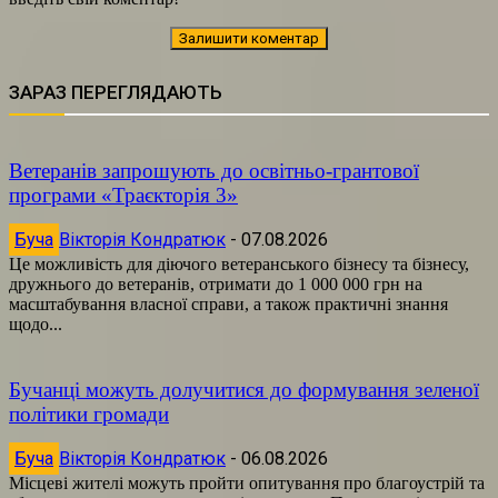
ЗАРАЗ ПЕРЕГЛЯДАЮТЬ
Ветеранів запрошують до освітньо-грантової
програми «Траєкторія 3»
Буча
Вікторія Кондратюк
-
07.08.2026
Це можливість для діючого ветеранського бізнесу та бізнесу,
дружнього до ветеранів, отримати до 1 000 000 грн на
масштабування власної справи, а також практичні знання
щодо...
Бучанці можуть долучитися до формування зеленої
політики громади
Буча
Вікторія Кондратюк
-
06.08.2026
Місцеві жителі можуть пройти опитування про благоустрій та