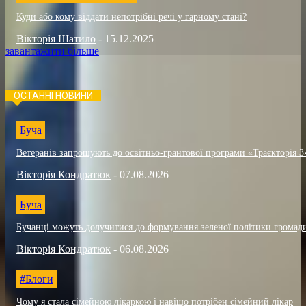
Куди або кому віддати непотрібні речі у гарному стані?
Вікторія Шатило
-
15.12.2025
завантажити більше
ОСТАННІ НОВИНИ
Буча
Ветеранів запрошують до освітньо-грантової програми «Траєкторія 3
Вікторія Кондратюк
-
07.08.2026
Буча
Бучанці можуть долучитися до формування зеленої політики громад
Вікторія Кондратюк
-
06.08.2026
#Блоги
Чому я стала сімейною лікаркою і навіщо потрібен сімейний лікар