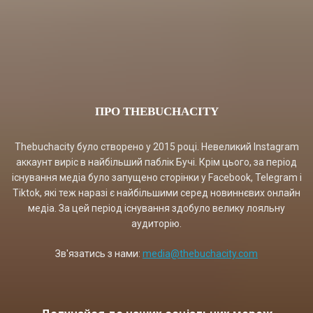
ПРО THEBUCHACITY
Thebuchacity було створено у 2015 році. Невеликий Instagram
аккаунт виріс в найбільший паблік Бучі. Крім цього, за період
існування медіа було запущено сторінки у Facebook, Telegram і
Tiktok, які теж наразі є найбільшими серед новиннєвих онлайн
медіа. За цей період існування здобуло велику лояльну
аудиторію.
Зв'язатись з нами:
media@thebuchacity.com