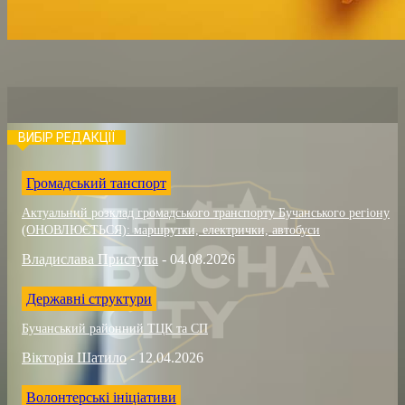
ВИБІР РЕДАКЦІЇ
Громадський танспорт
Актуальний розклад громадського транспорту Бучанського регіону
(ОНОВЛЮЄТЬСЯ): маршрутки, електрички, автобуси
Владислава Приступа
-
04.08.2026
Державні структури
Бучанський районний ТЦК та СП
Вікторія Шатило
-
12.04.2026
Волонтерські ініціативи