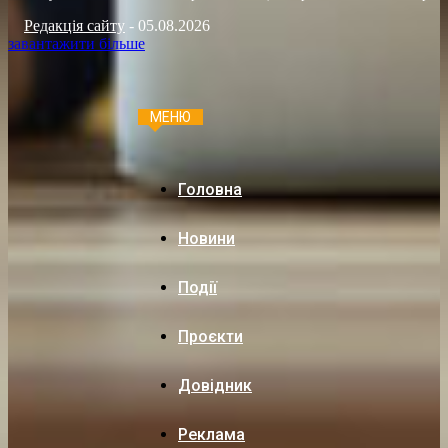
Редакція сайту
-
05.08.2026
завантажити більше
МЕНЮ
Головна
Новини
Події
Проєкти
Довідник
Реклама