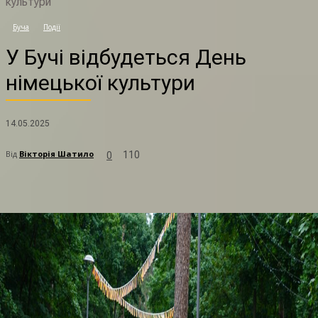
культури
У
Буча
Події
У Бучі відбудеться День
німецької культури
14.05.2025
Від
Вікторія Шатило
110
0