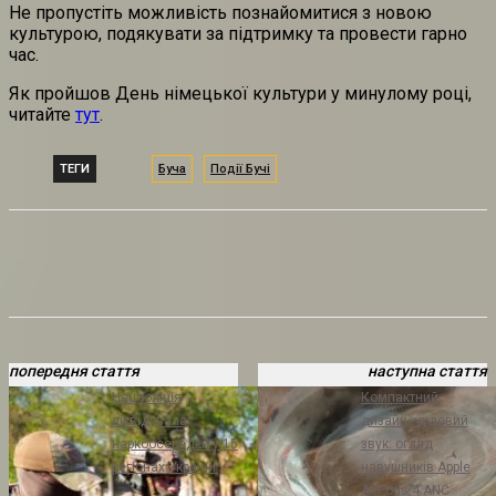
Не пропустіть можливість познайомитися з новою
культурою, подякувати за підтримку та провести гарно
час.
Як пройшов День німецької культури у минулому році,
читайте
тут
.
ТЕГИ
Буча
Події Бучі
попередня стаття
наступна стаття
Нацполіція
Компактний
ліквідувала
дизайн, чудовий
наркоосередки у 15
звук: огляд
регіонах України
навушників Apple
AirPods 4 ANC