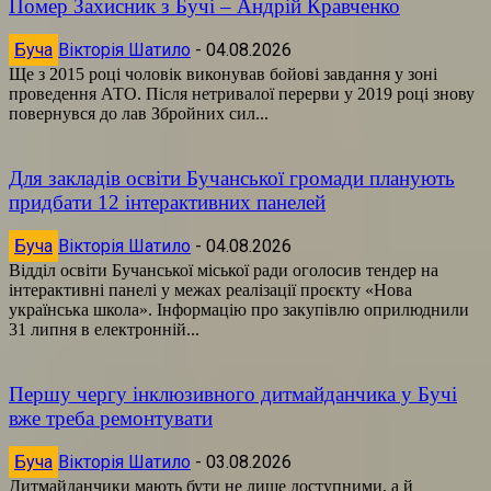
Помер Захисник з Бучі – Андрій Кравченко
Буча
Вікторія Шатило
-
04.08.2026
Ще з 2015 році чоловік виконував бойові завдання у зоні
проведення АТО. Після нетривалої перерви у 2019 році знову
повернувся до лав Збройних сил...
Для закладів освіти Бучанської громади планують
придбати 12 інтерактивних панелей
Буча
Вікторія Шатило
-
04.08.2026
Відділ освіти Бучанської міської ради оголосив тендер на
інтерактивні панелі у межах реалізації проєкту «Нова
українська школа». Інформацію про закупівлю оприлюднили
31 липня в електронній...
Першу чергу інклюзивного дитмайданчика у Бучі
вже треба ремонтувати
Буча
Вікторія Шатило
-
03.08.2026
Дитмайданчики мають бути не лише доступними, а й