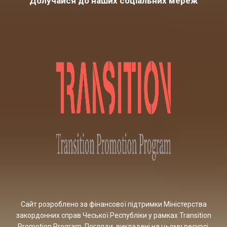
Долучайся до наших соціальних мереж
Сайт розроблено за фінансової підтримки Міністерства
закордонних справ Чеської Республіки у рамках Transition
Promotion Program. Погляди, викладені на цьому ресурсі,