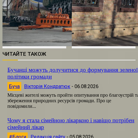
ЧИТАЙТЕ ТАКОЖ
Бучанці можуть долучитися до формування зеленої
політики громади
Буча
Вікторія Кондратюк
-
06.08.2026
Місцеві жителі можуть пройти опитування про благоустрій т
збереження природних ресурсів громади. Про це
повідомили...
Чому я стала сімейною лікаркою і навіщо потрібен
сімейний лікар
#Блоги
Редакція сайту
-
05.08.2026