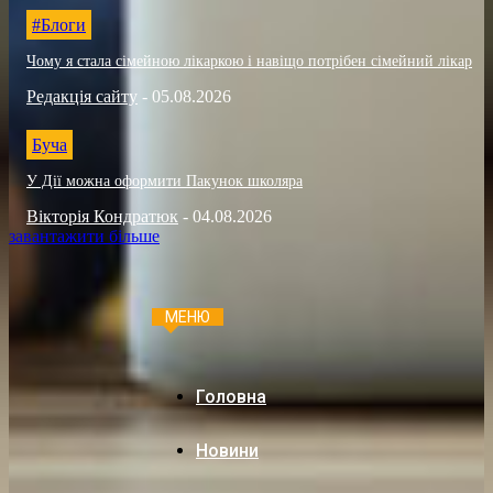
#Блоги
Чому я стала сімейною лікаркою і навіщо потрібен сімейний лікар
Редакція сайту
-
05.08.2026
Буча
У Дії можна оформити Пакунок школяра
Вікторія Кондратюк
-
04.08.2026
завантажити більше
МЕНЮ
Головна
Новини