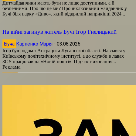
Дитмайданчики мають бути не лише доступними, а й
безпечними. Про що це ми? Про інклюзивний майданчик у
Бучі біля парку «Диво», який відкрилий наприкінці 2024...
На війні загинув житель Бучі Ігор Гнелицький
Буча
Карпенко Марія
-
03.08.2026
Ігор був родом з Антрацита Луганської області. Навчався у
Київському політехнічному інституті, а до служби в лавах
ЗСУ працював на «Новій пошті». Під час виконання...
Реклама