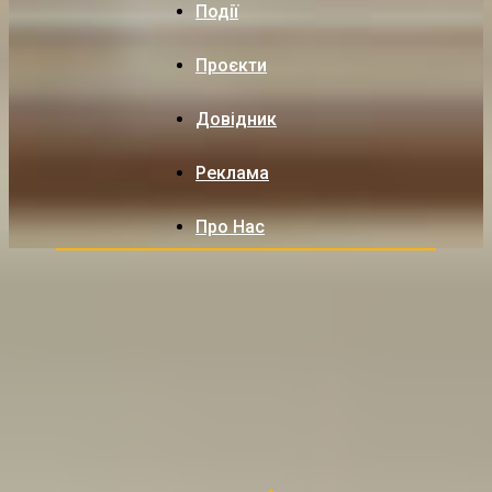
Події
Проєкти
Довідник
Реклама
Про Нас