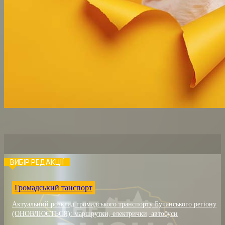
ВИБІР РЕДАКЦІЇ
Громадський танспорт
Актуальний розклад громадського транспорту Бучанського регіону
(ОНОВЛЮЄТЬСЯ): маршрутки, електрички, автобуси