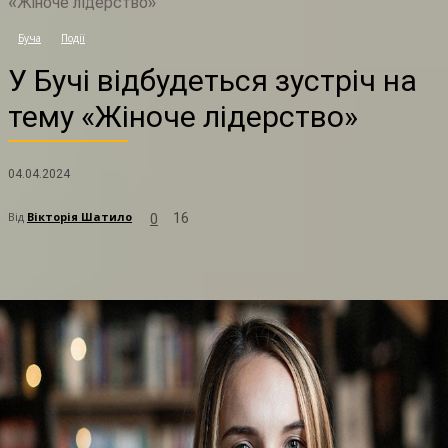
«Жіноче лідерство»
У
Буча
Події
У Бучі відбудеться зустріч на
тему «Жіноче лідерство»
04.04.2024
Від
Вікторія Шатило
16
0