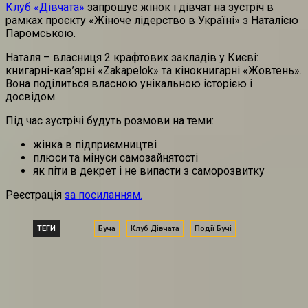
Клуб «Дівчата»
запрошує жінок і дівчат на зустріч в
рамках проєкту «Жіноче лідерство в Україні» з Наталією
Паромською.
Наталя – власниця 2 крафтових закладів у Києві:
книгарні-кав’ярні «Zakapelok» та кінокнигарні «Жовтень».
Вона поділиться власною унікальною історією і
досвідом.
Під час зустрічі будуть розмови на теми:
жінка в підприємництві
плюси та мінуси самозайнятості
як піти в декрет і не випасти з саморозвитку
Реєстрація
за посиланням.
ТЕГИ
Буча
Клуб Дівчата
Події Бучі