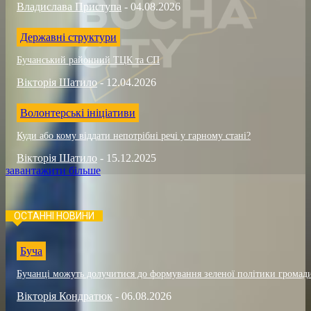
Владислава Приступа
-
04.08.2026
Державні структури
Бучанський районний ТЦК та СП
Вікторія Шатило
-
12.04.2026
Волонтерські ініціативи
Куди або кому віддати непотрібні речі у гарному стані?
Вікторія Шатило
-
15.12.2025
завантажити більше
ОСТАННІ НОВИНИ
Буча
Бучанці можуть долучитися до формування зеленої політики громад
Вікторія Кондратюк
-
06.08.2026