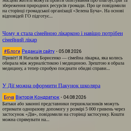
Місцеві жителі можуть пройти опитування про благоустрій та
збереження природних ресурсів громади. Про це повідомили
на сторінці громадської організації «Зелена Буча». На основі
відповідей ГО підготує...
Чому я стала сімейною лікаркою і навіщо потрібен
сімейний лікар
#Блоги
Редакція сайту
-
05.08.2026
Привіт! Я Наталія Борисенко — сімейна лікарка, яка колись
обирала між журналістикою і медициною. Зрештою я обрала
медицину, а тепер спробую поєднати обидві справи...
У Дії можна оформити Пакунок школяра
Буча
Вікторія Кондратюк
-
04.08.2026
Батьки або законні представники першокласників можуть
отримати одноразову допомогу у розмірі 5 000 гривень через
застосунок «Дія», повідомили на сторінці застосунку. Кошти
можна спрямувати на...