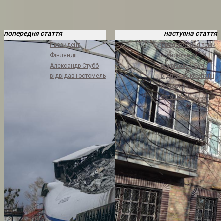
попередня стаття
наступна стаття
Президент
Продовження теми
Фінляндії
відновлення
Александр Стубб
покрівель у Бучі:
відвідав Гостомель
відповідь компанії
підрядної
організації