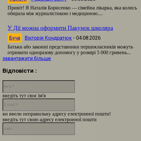
Привіт! Я Наталія Борисенко — сімейна лікарка, яка колись
обирала між журналістикою і медициною....
У Дії можна оформити Пакунок школяра
Буча
Вікторія Кондратюк
-
04.08.2026
Батьки або законні представники першокласників можуть
отримати одноразову допомогу у розмірі 5 000 гривень...
завантажити більше
Відповісти :
Ім'я:*
введіть тут своє ім'я
E-
mail:*
ви ввели неправильну адресу електронної пошти!
введіть тут свою адресу електронної пошти
сайт: