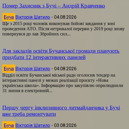
Помер Захисник з Бучі – Андрій Кравченко
Буча
Вікторія Шатило
-
04.08.2026
Ще з 2015 році чоловік виконував бойові завдання у зоні
проведення АТО. Після нетривалої перерви у 2019 році знову
повернувся до лав Збройних сил...
Для закладів освіти Бучанської громади планують
придбати 12 інтерактивних панелей
Буча
Вікторія Шатило
-
04.08.2026
Відділ освіти Бучанської міської ради оголосив тендер на
інтерактивні панелі у межах реалізації проєкту «Нова
українська школа». Інформацію про закупівлю оприлюднили
31 липня в електронній...
Першу чергу інклюзивного дитмайданчика у Бучі
вже треба ремонтувати
Буча
Вікторія Шатило
-
03.08.2026