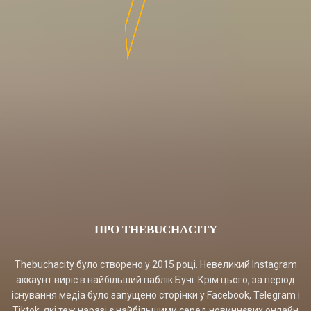
ПРО THEBUCHACITY
Thebuchacity було створено у 2015 році. Невеликий Instagram
аккаунт виріс в найбільший паблік Бучі. Крім цього, за період
існування медіа було запущено сторінки у Facebook, Telegram і
Tiktok, які теж наразі є найбільшими серед новиннєвих онлайн