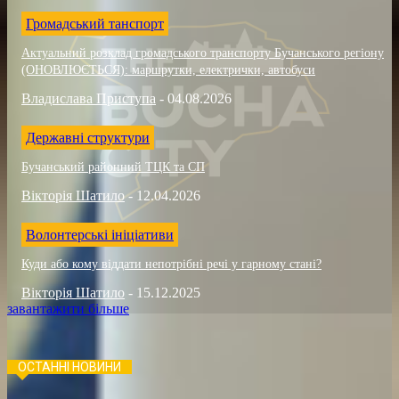
Громадський танспорт
Актуальний розклад громадського транспорту Бучанського регіону
(ОНОВЛЮЄТЬСЯ): маршрутки, електрички, автобуси
Владислава Приступа
-
04.08.2026
Державні структури
Бучанський районний ТЦК та СП
Вікторія Шатило
-
12.04.2026
Волонтерські ініціативи
Куди або кому віддати непотрібні речі у гарному стані?
Вікторія Шатило
-
15.12.2025
завантажити більше
ОСТАННІ НОВИНИ