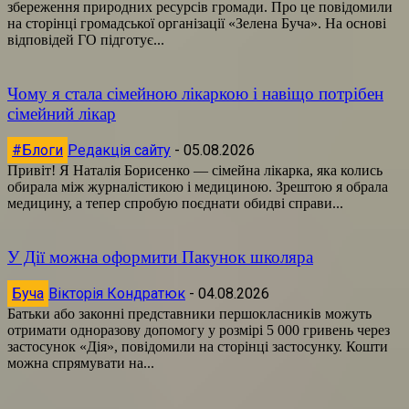
збереження природних ресурсів громади. Про це повідомили
на сторінці громадської організації «Зелена Буча». На основі
відповідей ГО підготує...
Чому я стала сімейною лікаркою і навіщо потрібен
сімейний лікар
#Блоги
Редакція сайту
-
05.08.2026
Привіт! Я Наталія Борисенко — сімейна лікарка, яка колись
обирала між журналістикою і медициною. Зрештою я обрала
медицину, а тепер спробую поєднати обидві справи...
У Дії можна оформити Пакунок школяра
Буча
Вікторія Кондратюк
-
04.08.2026
Батьки або законні представники першокласників можуть
отримати одноразову допомогу у розмірі 5 000 гривень через
застосунок «Дія», повідомили на сторінці застосунку. Кошти
можна спрямувати на...