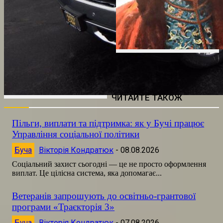
ЧИТАЙТЕ ТАКОЖ
Пільги, виплати та підтримка: як у Бучі працює
Управління соціальної політики
Буча
Вікторія Кондратюк
-
08.08.2026
Соціальний захист сьогодні — це не просто оформлення
виплат. Це цілісна система, яка допомагає...
Ветеранів запрошують до освітньо-грантової
програми «Траєкторія 3»
Буча
Вікторія Кондратюк
-
07.08.2026