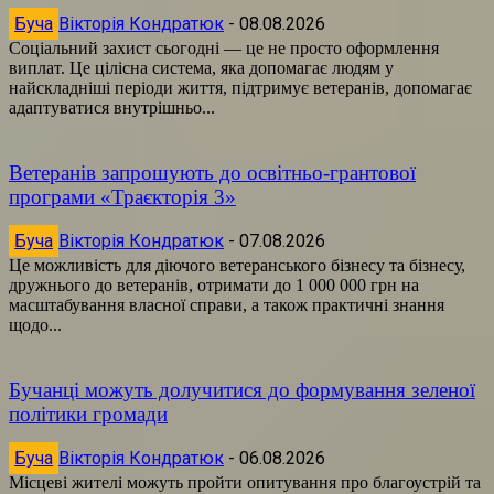
Буча
Вікторія Кондратюк
-
08.08.2026
Соціальний захист сьогодні — це не просто оформлення
виплат. Це цілісна система, яка допомагає людям у
найскладніші періоди життя, підтримує ветеранів, допомагає
адаптуватися внутрішньо...
Ветеранів запрошують до освітньо-грантової
програми «Траєкторія 3»
Буча
Вікторія Кондратюк
-
07.08.2026
Це можливість для діючого ветеранського бізнесу та бізнесу,
дружнього до ветеранів, отримати до 1 000 000 грн на
масштабування власної справи, а також практичні знання
щодо...
Бучанці можуть долучитися до формування зеленої
політики громади
Буча
Вікторія Кондратюк
-
06.08.2026
Місцеві жителі можуть пройти опитування про благоустрій та