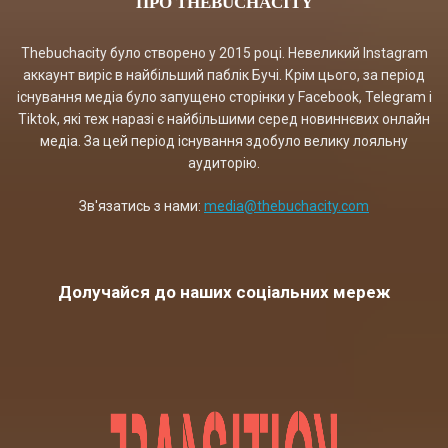
ПРО THEBUCHACITY
Thebuchacity було створено у 2015 році. Невеликий Instagram
аккаунт виріс в найбільший паблік Бучі. Крім цього, за період
існування медіа було запущено сторінки у Facebook, Telegram і
Tiktok, які теж наразі є найбільшими серед новиннєвих онлайн
медіа. За цей період існування здобуло велику лояльну
аудиторію.
Зв'язатись з нами:
media@thebuchacity.com
Долучайся до наших соціальних мереж