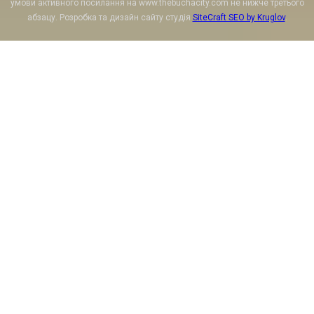
умови активного посилання на www.thebuchacity.com не нижче третього
абзацу. Розробка та дизайн сайту студія
SiteCraft SEO by Kruglov
.