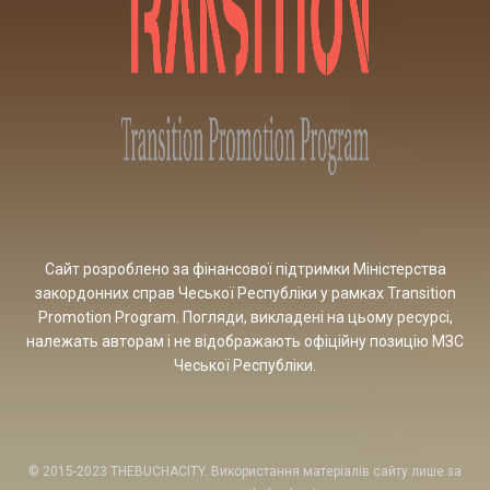
Сайт розроблено за фінансової підтримки Міністерства
закордонних справ Чеської Республіки у рамках Transition
Promotion Program. Погляди, викладені на цьому ресурсі,
належать авторам і не відображають офіційну позицію МЗС
Чеської Республіки.
© 2015-2023 THEBUCHACITY. Використання матеріалів сайту лише за