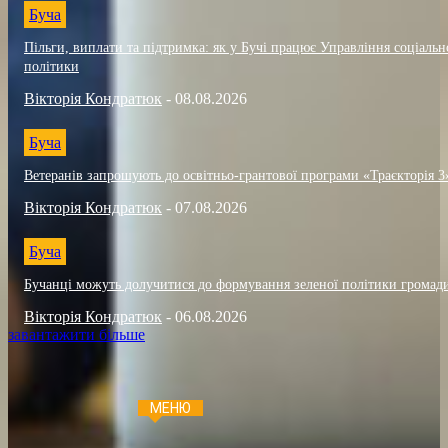
Буча
Пільги, виплати та підтримка: як у Бучі працює Управління соціальн
політики
Вікторія Кондратюк
-
08.08.2026
Буча
Ветеранів запрошують до освітньо-грантової програми «Траєкторія 3
Вікторія Кондратюк
-
07.08.2026
Буча
Бучанці можуть долучитися до формування зеленої політики громад
Вікторія Кондратюк
-
06.08.2026
завантажити більше
МЕНЮ