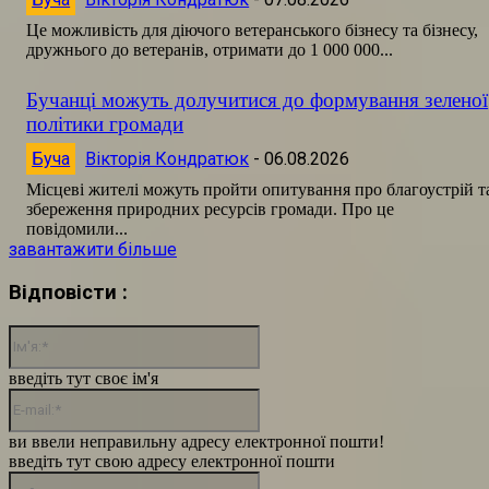
Це можливість для діючого ветеранського бізнесу та бізнесу,
дружнього до ветеранів, отримати до 1 000 000...
Бучанці можуть долучитися до формування зеленої
політики громади
Буча
Вікторія Кондратюк
-
06.08.2026
Місцеві жителі можуть пройти опитування про благоустрій т
збереження природних ресурсів громади. Про це
повідомили...
завантажити більше
Відповісти :
Ім'я:*
введіть тут своє ім'я
E-
mail:*
ви ввели неправильну адресу електронної пошти!
введіть тут свою адресу електронної пошти
сайт: