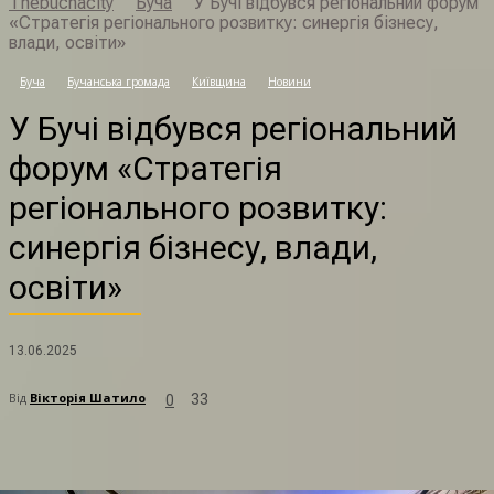
Thebuchacity
Буча
У Бучі відбувся регіональний форум
«Стратегія регіонального розвитку: синергія бізнесу,
влади, освіти»
Буча
Бучанська громада
Київщина
Новини
У
У Бучі відбувся регіональний
форум «Стратегія
регіонального розвитку:
синергія бізнесу, влади,
освіти»
13.06.2025
Від
Вікторія Шатило
33
0