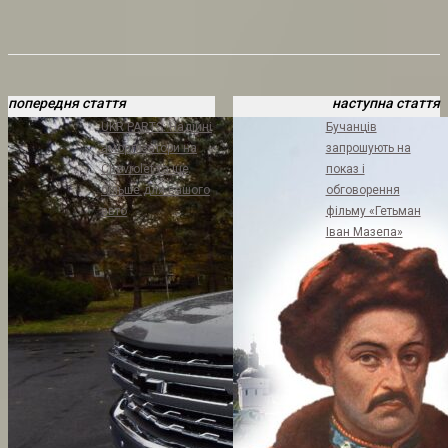
попередня стаття
наступна стаття
UKR PARTS: Надійні
Бучанців
амортизатори на
запрошують на
Chevrolet та ще
показ і
більше для вашого
обговорення
авто
фільму «Гетьман
Іван Мазепа»