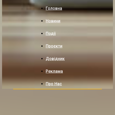
Головна
Новини
Події
Проєкти
Довідник
Реклама
Про Нас