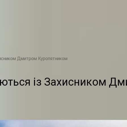
исником Дмитром Куропятником
ються із Захисником Дм