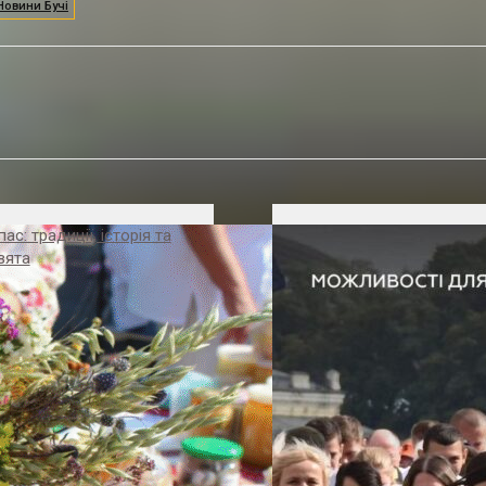
Новини Бучі
с: традиції, історія та
вята