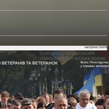
наступна стаття
Розпочалася реєстрація на забіг
«Шаную Воїнів, біжу за Героїв України»