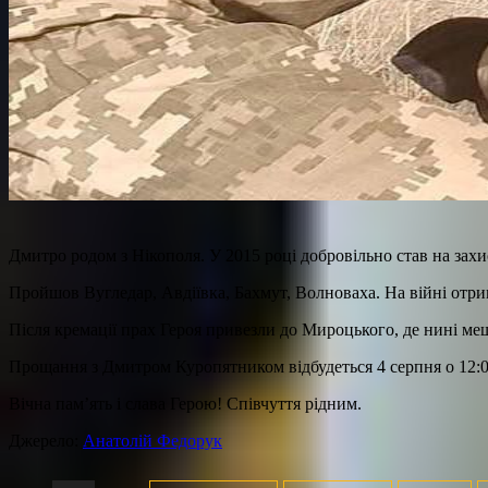
Дмитро родом з Нікополя. У 2015 році добровільно став на зах
Пройшов Вугледар, Авдіївка, Бахмут, Волноваха. На війні отри
Після кремації прах Героя привезли до Мироцького, де нині ме
Прощання з Дмитром Куропятником відбудеться 4 серпня о 12:0
Вічна пам’ять і слава Герою! Співчуття рідним.
Джерело:
Анатолій Федорук