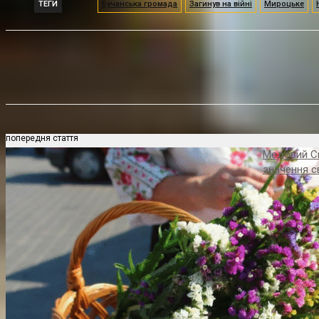
ТЕГИ
Бучанська громада
Загинув на війні
Мироцьке
Поділитися
попередня стаття
Медовий Спа
значення с