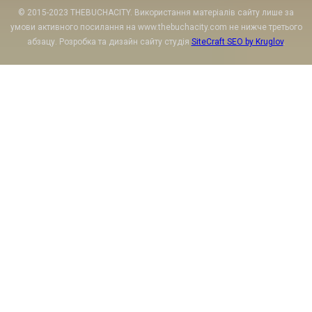
© 2015-2023 THEBUCHACITY. Використання матеріалів сайту лише за
умови активного посилання на www.thebuchacity.com не нижче третього
абзацу. Розробка та дизайн сайту студія
SiteCraft SEO by Kruglov
.