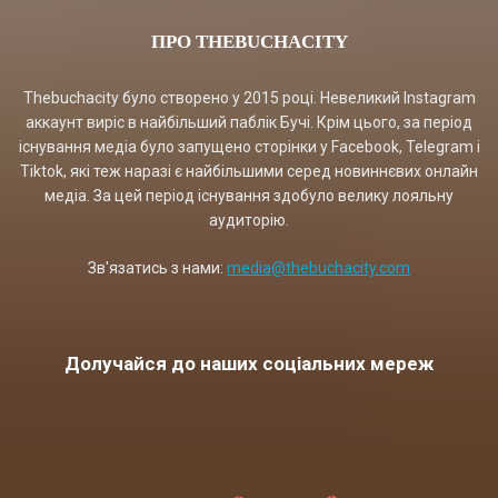
ПРО THEBUCHACITY
Thebuchacity було створено у 2015 році. Невеликий Instagram
аккаунт виріс в найбільший паблік Бучі. Крім цього, за період
існування медіа було запущено сторінки у Facebook, Telegram і
Tiktok, які теж наразі є найбільшими серед новиннєвих онлайн
медіа. За цей період існування здобуло велику лояльну
аудиторію.
Зв'язатись з нами:
media@thebuchacity.com
Долучайся до наших соціальних мереж