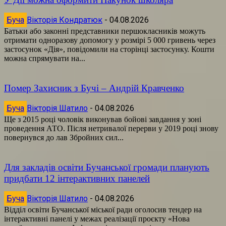
Буча
Вікторія Кондратюк
-
04.08.2026
Батьки або законні представники першокласників можуть
отримати одноразову допомогу у розмірі 5 000 гривень через
застосунок «Дія», повідомили на сторінці застосунку. Кошти
можна спрямувати на...
Помер Захисник з Бучі – Андрій Кравченко
Буча
Вікторія Шатило
-
04.08.2026
Ще з 2015 році чоловік виконував бойові завдання у зоні
проведення АТО. Після нетривалої перерви у 2019 році знову
повернувся до лав Збройних сил...
Для закладів освіти Бучанської громади планують
придбати 12 інтерактивних панелей
Буча
Вікторія Шатило
-
04.08.2026
Відділ освіти Бучанської міської ради оголосив тендер на
інтерактивні панелі у межах реалізації проєкту «Нова