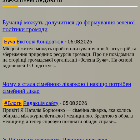
ЗАРАЗ ПЕРЕГЛЯДАЮТЬ
Бучанці можуть долучитися до формування зеленої
політики громади
Буча
Вікторія Кондратюк
-
06.08.2026
Місцеві жителі можуть пройти опитування про благоустрій та
збереження природних ресурсів громади. Про це повідомили
на сторінці громадської організації «Зелена Буча». На основі
відповідей ГО підготує...
Чому я стала сімейною лікаркою і навіщо потрібен
сімейний лікар
#Блоги
Редакція сайту
-
05.08.2026
Привіт! Я Наталія Борисенко — сімейна лікарка, яка колись
обирала між журналістикою і медициною. Зрештою я обрала
медицину, а тепер спробую поєднати обидві справи...
У Дії можна оформити Пакунок школяра