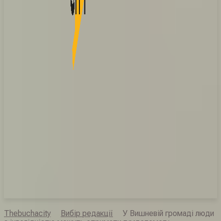
Thebuchacity
Вибір редакції
У Вишневій громаді люди