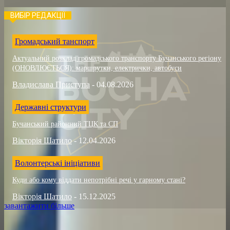
ВИБІР РЕДАКЦІЇ
Громадський танспорт
Актуальний розклад громадського транспорту Бучанського регіону
(ОНОВЛЮЄТЬСЯ): маршрутки, електрички, автобуси
Владислава Приступа
-
04.08.2026
Державні структури
Бучанський районний ТЦК та СП
Вікторія Шатило
-
12.04.2026
Волонтерські ініціативи
Куди або кому віддати непотрібні речі у гарному стані?
Вікторія Шатило
-
15.12.2025
завантажити більше