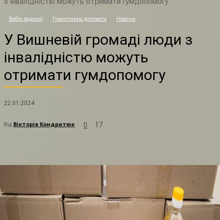
з інвалідністю можуть отримати гумдопомогу
У
Вибір редакції
Гуманітарна допомога
Новини
У Вишневій громаді люди з
інвалідністю можуть
отримати гумдопомогу
22.01.2024
Від
Вікторія Кондратюк
17
0