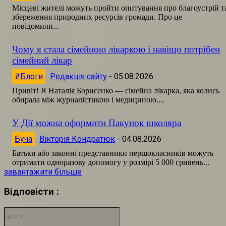
Місцеві жителі можуть пройти опитування про благоустрій т
збереження природних ресурсів громади. Про це
повідомили...
Чому я стала сімейною лікаркою і навіщо потрібен
сімейний лікар
#Блоги
Редакція сайту
-
05.08.2026
Привіт! Я Наталія Борисенко — сімейна лікарка, яка колись
обирала між журналістикою і медициною....
У Дії можна оформити Пакунок школяра
Буча
Вікторія Кондратюк
-
04.08.2026
Батьки або законні представники першокласників можуть
отримати одноразову допомогу у розмірі 5 000 гривень...
завантажити більше
Відповісти :
Ім'я:*