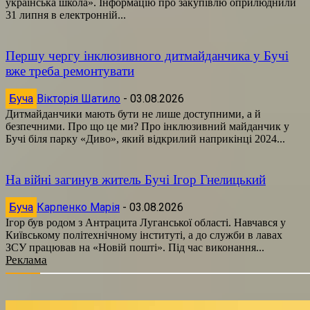
українська школа». Інформацію про закупівлю оприлюднили
31 липня в електронній...
Першу чергу інклюзивного дитмайданчика у Бучі
вже треба ремонтувати
Буча
Вікторія Шатило
-
03.08.2026
Дитмайданчики мають бути не лише доступними, а й
безпечними. Про що це ми? Про інклюзивний майданчик у
Бучі біля парку «Диво», який відкрилий наприкінці 2024...
На війні загинув житель Бучі Ігор Гнелицький
Буча
Карпенко Марія
-
03.08.2026
Ігор був родом з Антрацита Луганської області. Навчався у
Київському політехнічному інституті, а до служби в лавах
ЗСУ працював на «Новій пошті». Під час виконання...
Реклама