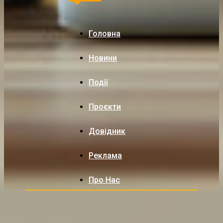
Головна
Новини
Події
Проєкти
Довідник
Реклама
Про Нас