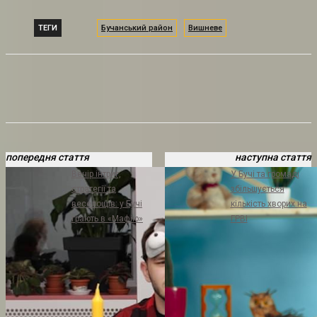
ТЕГИ
Бучанський район
Вишневе
попередня стаття
наступна стаття
Вечір інтриг,
У Бучі та громаді
стратегії та
збільшується
веселощів: у Бучі
кількість хворих на
грають в «Мафію»
ГРВІ