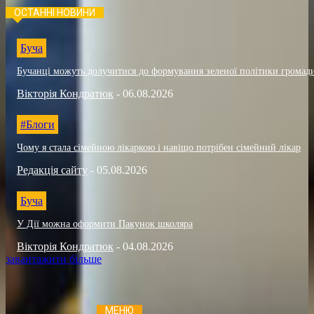
ОСТАННІ НОВИНИ
Буча
Бучанці можуть долучитися до формування зеленої політики громад
Вікторія Кондратюк
-
06.08.2026
#Блоги
Чому я стала сімейною лікаркою і навіщо потрібен сімейний лікар
Редакція сайту
-
05.08.2026
Буча
У Дії можна оформити Пакунок школяра
Вікторія Кондратюк
-
04.08.2026
завантажити більше
МЕНЮ