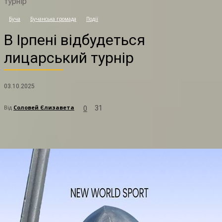
турнір
В
Буча
Бучанська громада
Події
В Ірпені відбудеться
лицарський турнір
03.10.2025
Від
Соловей Єлизавета
31
0