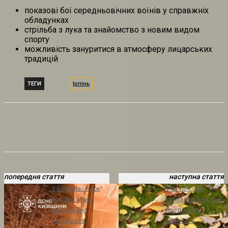
показові бої середньовічних воїнів у справжніх
обладунках
стрільба з лука та знайомство з новим видом
спорту
можливість зануритися в атмосферу лицарських
традицій
ТЕГИ
Ірпінь
попередня стаття
наступна стаття
У Бучі внаслідок
У Бучанській
ворожої атаки
громаді оголосили
травмовано
про початок
чоловіка та
осіннього