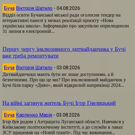
Буча
Вікторія Шатило
-
04.08.2026
Відділ освіти Бучанської міської ради оголосив тендер на
інтерактивні панелі у межах реалізації проєкту «Нова
українська школа». Інформацію про закупівлю оприлюднили
31 липня в електронній...
Першу чергу інклюзивного дитмайданчика у Бучі
вже треба ремонтувати
Буча
Вікторія Шатило
-
03.08.2026
Дитмайданчики мають бути не лише доступними, а й
безпечними. Про що це ми? Про інклюзивний майданчик у
Бучі біля парку «Диво», який відкрилий наприкінці 2024...
На війні загинув житель Бучі Ігор Гнелицький
Буча
Карпенко Марія
-
03.08.2026
Ігор був родом з Антрацита Луганської області. Навчався у
Київському політехнічному інституті, а до служби в лавах
ЗСУ працював на «Новій пошті». Під час виконання...