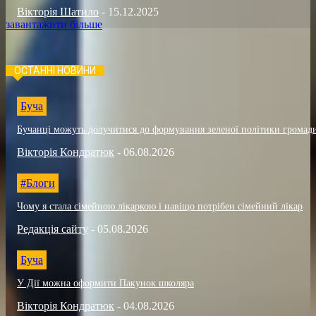
Вікторія Шатило
-
15.12.2025
завантажити більше
ОСТАННІ НОВИНИ
Буча
Бучанці можуть долучитися до формування зеленої політики громад
Вікторія Кондратюк
-
06.08.2026
#Блоги
Чому я стала сімейною лікаркою і навіщо потрібен сімейний лікар
Редакція сайту
-
05.08.2026
Буча
У Дії можна оформити Пакунок школяра
Вікторія Кондратюк
-
04.08.2026