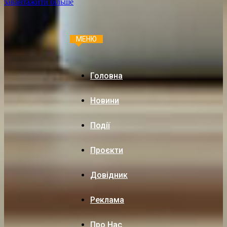
завантажити більше
МЕНЮ
Головна
Новини
Події
Проєкти
Довідник
Реклама
Про Нас