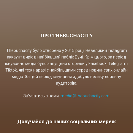
ПРО THEBUCHACITY
Thebuchacity було створено у 2015 році. Невеликий Instagram
аккаунт виріс в найбільший паблік Бучі. Крім цього, за період
існування медіа було запущено сторінки у Facebook, Telegram і
Tiktok, які теж наразі є найбільшими серед новиннєвих онлайн
медіа. За цей період існування здобуло велику лояльну
аудиторію.
Зв'язатись з нами:
media@thebuchacity.com
Долучайся до наших соціальних мереж