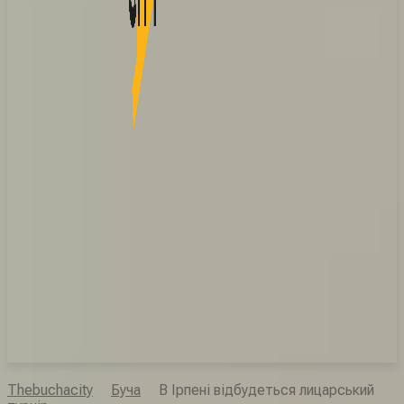
Thebuchacity
Буча
В Ірпені відбудеться лицарський