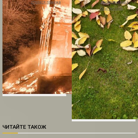
сталася пожежа
двомісячника з
благоустрою
ЧИТАЙТЕ ТАКОЖ