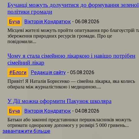
Бучанці можуть долучитися до формування зеленої
політики громади
Буча
Вікторія Кондратюк
-
06.08.2026
Місцеві жителі можуть пройти опитування про благоустрій т
збереження природних ресурсів громади. Про це
повідомили...
Чому я стала сімейною лікаркою і навіщо потрібен
сімейний лікар
#Блоги
Редакція сайту
-
05.08.2026
Привіт! Я Наталія Борисенко — сімейна лікарка, яка колись
обирала між журналістикою і медициною....
У Дії можна оформити Пакунок школяра
Буча
Вікторія Кондратюк
-
04.08.2026
Батьки або законні представники першокласників можуть
отримати одноразову допомогу у розмірі 5 000 гривень...
завантажити більше