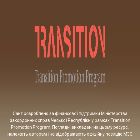
Сайт розроблено за фінансової підтримки Міністерства
закордонних справ Чеської Республіки у рамках Transition
Promotion Program. Погляди, викладені на цьому ресурсі,
належать авторам і не відображають офіційну позицію МЗС