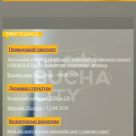
ВИБІР РЕДАКЦІЇ
Громадський танспорт
Актуальний розклад громадського транспорту Бучанського регіону
(ОНОВЛЮЄТЬСЯ): маршрутки, електрички, автобуси
Владислава Приступа
-
04.08.2026
Державні структури
Бучанський районний ТЦК та СП
Вікторія Шатило
-
12.04.2026
Волонтерські ініціативи
Куди або кому віддати непотрібні речі у гарному стані?