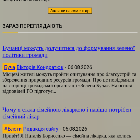
ЗАРАЗ ПЕРЕГЛЯДАЮТЬ
Бучанці можуть долучитися до формування зеленої
політики громади
Буча
Вікторія Кондратюк
-
06.08.2026
Місцеві жителі можуть пройти опитування про благоустрій та
збереження природних ресурсів громади. Про це повідомили
на сторінці громадської організації «Зелена Буча». На основі
відповідей ГО підготує...
Чому я стала сімейною лікаркою і навіщо потрібен
сімейний лікар
#Блоги
Редакція сайту
-
05.08.2026
Привіт! Я Наталія Борисенко — сімейна лікарка, яка колись