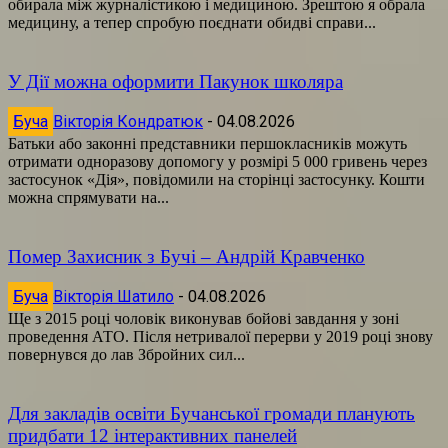
обирала між журналістикою і медициною. Зрештою я обрала
медицину, а тепер спробую поєднати обидві справи...
У Дії можна оформити Пакунок школяра
Буча
Вікторія Кондратюк
-
04.08.2026
Батьки або законні представники першокласників можуть
отримати одноразову допомогу у розмірі 5 000 гривень через
застосунок «Дія», повідомили на сторінці застосунку. Кошти
можна спрямувати на...
Помер Захисник з Бучі – Андрій Кравченко
Буча
Вікторія Шатило
-
04.08.2026
Ще з 2015 році чоловік виконував бойові завдання у зоні
проведення АТО. Після нетривалої перерви у 2019 році знову
повернувся до лав Збройних сил...
Для закладів освіти Бучанської громади планують
придбати 12 інтерактивних панелей