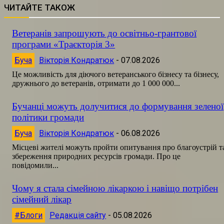
ЧИТАЙТЕ ТАКОЖ
Ветеранів запрошують до освітньо-грантової
програми «Траєкторія 3»
Буча
Вікторія Кондратюк
-
07.08.2026
Це можливість для діючого ветеранського бізнесу та бізнесу,
дружнього до ветеранів, отримати до 1 000 000...
Бучанці можуть долучитися до формування зеленої
політики громади
Буча
Вікторія Кондратюк
-
06.08.2026
Місцеві жителі можуть пройти опитування про благоустрій т
збереження природних ресурсів громади. Про це
повідомили...
Чому я стала сімейною лікаркою і навіщо потрібен
сімейний лікар
#Блоги
Редакція сайту
-
05.08.2026