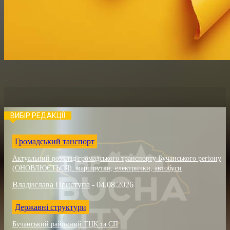
ВИБІР РЕДАКЦІЇ
Громадський танспорт
Актуальний розклад громадського транспорту Бучанського регіону
(ОНОВЛЮЄТЬСЯ): маршрутки, електрички, автобуси
Владислава Приступа
-
04.08.2026
Державні структури
Бучанський районний ТЦК та СП