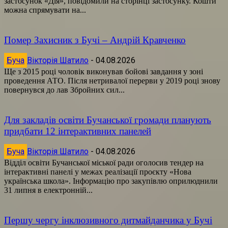
застосунок «Дія», повідомили на сторінці застосунку. Кошти
можна спрямувати на...
Помер Захисник з Бучі – Андрій Кравченко
Буча
Вікторія Шатило
-
04.08.2026
Ще з 2015 році чоловік виконував бойові завдання у зоні
проведення АТО. Після нетривалої перерви у 2019 році знову
повернувся до лав Збройних сил...
Для закладів освіти Бучанської громади планують
придбати 12 інтерактивних панелей
Буча
Вікторія Шатило
-
04.08.2026
Відділ освіти Бучанської міської ради оголосив тендер на
інтерактивні панелі у межах реалізації проєкту «Нова
українська школа». Інформацію про закупівлю оприлюднили
31 липня в електронній...
Першу чергу інклюзивного дитмайданчика у Бучі