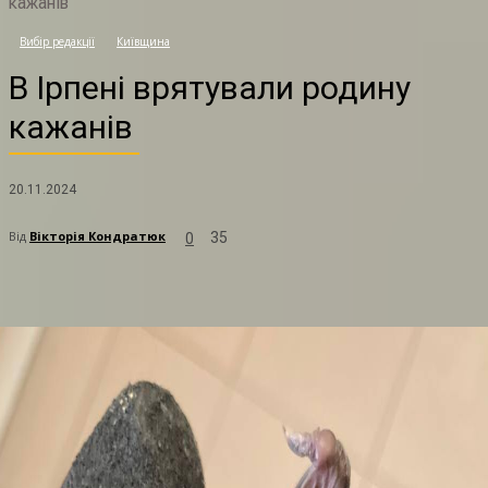
кажанів
В
Вибір редакції
Київщина
В Ірпені врятували родину
кажанів
20.11.2024
Від
Вікторія Кондратюк
35
0