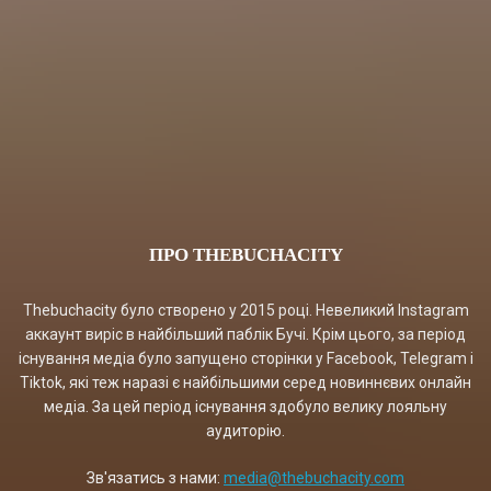
ПРО THEBUCHACITY
Thebuchacity було створено у 2015 році. Невеликий Instagram
аккаунт виріс в найбільший паблік Бучі. Крім цього, за період
існування медіа було запущено сторінки у Facebook, Telegram і
Tiktok, які теж наразі є найбільшими серед новиннєвих онлайн
медіа. За цей період існування здобуло велику лояльну
аудиторію.
Зв'язатись з нами:
media@thebuchacity.com