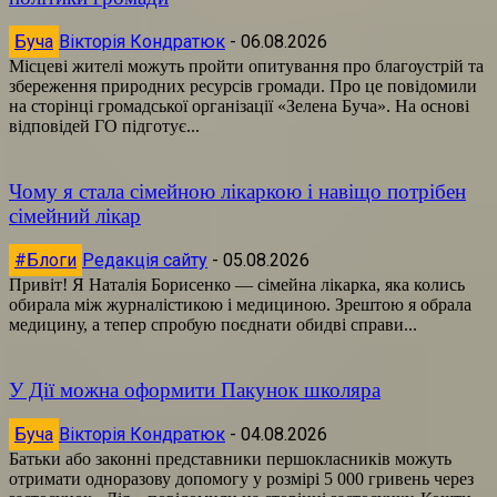
Буча
Вікторія Кондратюк
-
06.08.2026
Місцеві жителі можуть пройти опитування про благоустрій та
збереження природних ресурсів громади. Про це повідомили
на сторінці громадської організації «Зелена Буча». На основі
відповідей ГО підготує...
Чому я стала сімейною лікаркою і навіщо потрібен
сімейний лікар
#Блоги
Редакція сайту
-
05.08.2026
Привіт! Я Наталія Борисенко — сімейна лікарка, яка колись
обирала між журналістикою і медициною. Зрештою я обрала
медицину, а тепер спробую поєднати обидві справи...
У Дії можна оформити Пакунок школяра
Буча
Вікторія Кондратюк
-
04.08.2026
Батьки або законні представники першокласників можуть
отримати одноразову допомогу у розмірі 5 000 гривень через