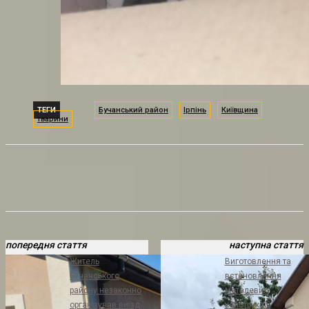
ТЕГИ
Бучанський район
Ірпінь
Київщина
тварини
попередня стаття
наступна стаття
Житель
Виготовлення та
Бучанського
встановлення
району незаконно
металевих
організував виїзд
конструкцій