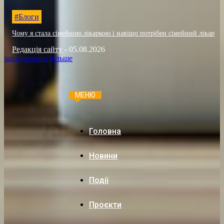
#Блоги
Чому я стала сімейною лікаркою і навіщо потрібен сімейний лікар
Редакція сайту
-
05.08.2026
завантажити більше
МЕНЮ
Головна
Новини
Події
Проєкти