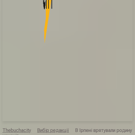
Thebuchacity
Вибір редакції
В Ірпені врятували родину