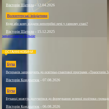
Вікторія Шатило
-
12.04.2026
Волонтерські ініціативи
Куди або кому віддати непотрібні речі у гарному стані?
Вікторія Шатило
-
15.12.2025
завантажити більше
ОСТАННІ НОВИНИ
Буча
Ветеранів запрошують до освітньо-грантової програми «Траєкторія 3
Вікторія Кондратюк
-
07.08.2026
Буча
Бучанці можуть долучитися до формування зеленої політики громад
Вікторія Кондратюк
-
06.08.2026