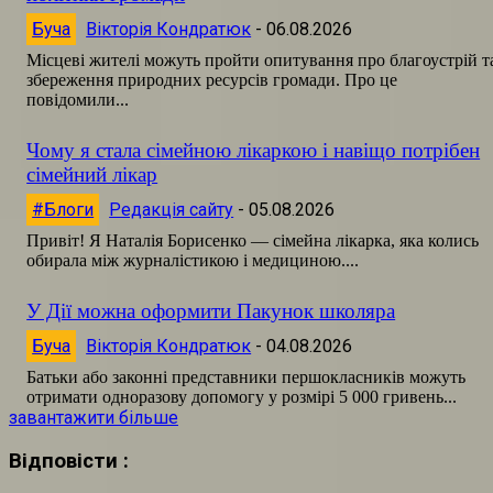
Буча
Вікторія Кондратюк
-
06.08.2026
Місцеві жителі можуть пройти опитування про благоустрій т
збереження природних ресурсів громади. Про це
повідомили...
Чому я стала сімейною лікаркою і навіщо потрібен
сімейний лікар
#Блоги
Редакція сайту
-
05.08.2026
Привіт! Я Наталія Борисенко — сімейна лікарка, яка колись
обирала між журналістикою і медициною....
У Дії можна оформити Пакунок школяра
Буча
Вікторія Кондратюк
-
04.08.2026
Батьки або законні представники першокласників можуть
отримати одноразову допомогу у розмірі 5 000 гривень...
завантажити більше
Відповісти :