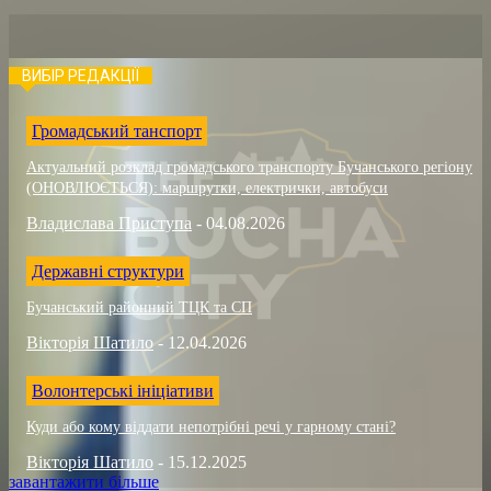
ВИБІР РЕДАКЦІЇ
Громадський танспорт
Актуальний розклад громадського транспорту Бучанського регіону
(ОНОВЛЮЄТЬСЯ): маршрутки, електрички, автобуси
Владислава Приступа
-
04.08.2026
Державні структури
Бучанський районний ТЦК та СП
Вікторія Шатило
-
12.04.2026
Волонтерські ініціативи
Куди або кому віддати непотрібні речі у гарному стані?
Вікторія Шатило
-
15.12.2025
завантажити більше