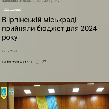
прийняли бюджет для 2024 року
В
Вибір редакції
В Ірпінській міськраді
прийняли бюджет для 2024
року
22.12.2023
Від
Вікторія Шатило
27
0