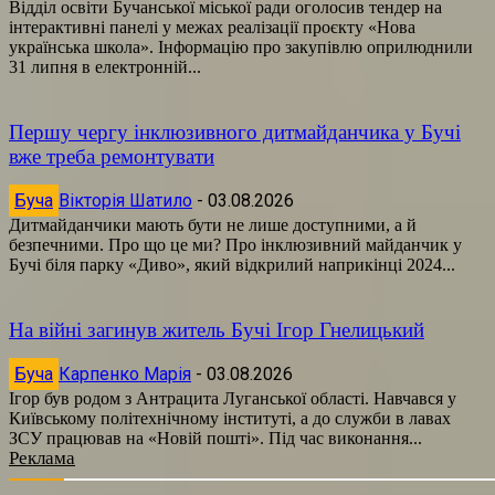
Відділ освіти Бучанської міської ради оголосив тендер на
інтерактивні панелі у межах реалізації проєкту «Нова
українська школа». Інформацію про закупівлю оприлюднили
31 липня в електронній...
Першу чергу інклюзивного дитмайданчика у Бучі
вже треба ремонтувати
Буча
Вікторія Шатило
-
03.08.2026
Дитмайданчики мають бути не лише доступними, а й
безпечними. Про що це ми? Про інклюзивний майданчик у
Бучі біля парку «Диво», який відкрилий наприкінці 2024...
На війні загинув житель Бучі Ігор Гнелицький
Буча
Карпенко Марія
-
03.08.2026
Ігор був родом з Антрацита Луганської області. Навчався у
Київському політехнічному інституті, а до служби в лавах
ЗСУ працював на «Новій пошті». Під час виконання...
Реклама