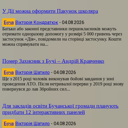
У Дії можна оформити Пакунок школяра
Буча
Вікторія Кондратюк
-
04.08.2026
Батьки або законні представники першокласників можуть
отримати одноразову допомогу у розмірі 5 000 гривень через
застосунок «Дія», повідомили на сторінці застосунку. Кошти
можна спрямувати на...
Помер Захисник з Бучі – Андрій Кравченко
Буча
Вікторія Шатило
-
04.08.2026
Ще з 2015 році чоловік виконував бойові завдання у зоні
проведення АТО. Після нетривалої перерви у 2019 році знову
повернувся до лав Збройних сил...
Для закладів освіти Бучанської громади планують
придбати 12 інтерактивних панелей
Буча
Вікторія Шатило
-
04.08.2026