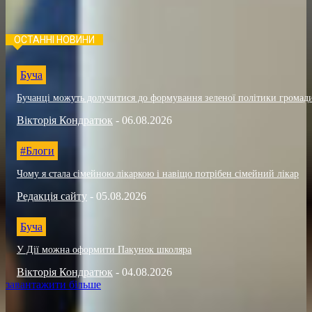
ОСТАННІ НОВИНИ
Буча
Бучанці можуть долучитися до формування зеленої політики громад
Вікторія Кондратюк
-
06.08.2026
#Блоги
Чому я стала сімейною лікаркою і навіщо потрібен сімейний лікар
Редакція сайту
-
05.08.2026
Буча
У Дії можна оформити Пакунок школяра
Вікторія Кондратюк
-
04.08.2026
завантажити більше