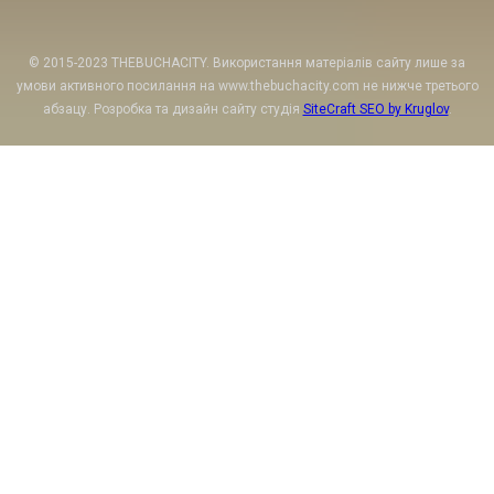
© 2015-2023 THEBUCHACITY. Використання матеріалів сайту лише за
умови активного посилання на www.thebuchacity.com не нижче третього
абзацу. Розробка та дизайн сайту студія
SiteCraft SEO by Kruglov
.