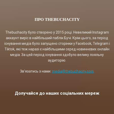
ПРО THEBUCHACITY
Thebuchacity було створено у 2015 році. Невеликий Instagram
аккаунт виріс в найбільший паблік Бучі. Крім цього, за період
існування медіа було запущено сторінки у Facebook, Telegram і
Tiktok, які теж наразі є найбільшими серед новиннєвих онлайн
медіа. За цей період існування здобуло велику лояльну
аудиторію.
Зв'язатись з нами:
media@thebuchacity.com
Долучайся до наших соціальних мереж