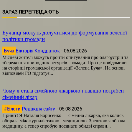
ЗАРАЗ ПЕРЕГЛЯДАЮТЬ
Бучанці можуть долучитися до формування зеленої
політики громади
Буча
Вікторія Кондратюк
-
06.08.2026
Місцеві жителі можуть пройти опитування про благоустрій та
збереження природних ресурсів громади. Про це повідомили
на сторінці громадської організації «Зелена Буча». На основі
відповідей ГО підготує...
Чому я стала сімейною лікаркою і навіщо потрібен
сімейний лікар
#Блоги
Редакція сайту
-
05.08.2026
Привіт! Я Наталія Борисенко — сімейна лікарка, яка колись
обирала між журналістикою і медициною. Зрештою я обрала
медицину, а тепер спробую поєднати обидві справи...