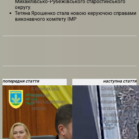
Михайлівсько-Рубежівського старостинського
округу.
Тетяна Ярошенко стала новою керуючою справами
виконавчого комітету ІМР
попередня стаття
наступна стаття
В Ірпені на сесії
Слідчі встановили
міськради
російського
привітали активних
військового, який
ірпінчан
катував людей під
час окупації у
Бучанському
районі