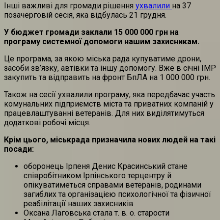
Інші важливі для громади рішення
ухвалили
на 37
позачерговій сесія, яка відбулась 21 грудня.
У бюджет громади заклали 15 000 000 грн на
програму системної допомоги нашим захисникам.
Це програма, за якою міська рада купуватиме дрони,
засоби зв’язку, автівки та іншу допомогу. Вже в січні ІМР
закупить та відправить на фронт БпЛА на 1 000 000 грн.
Також на сесії ухвалили програму, яка передбачає участь
комунальних підприємств міста та приватних компаній у
працевлаштуванні ветеранів. Для них виділятимуться
додаткові робочі місця.
Крім цього, міськрада призначила нових людей на такі
посади:
оборонець Ірпеня Денис Красинський стане
співробітником Ірпінського терцентру й
опікуватиметься справами ветеранів, родинами
загиблих та організацією психологічної та фізичної
реабілітації наших захисників
Оксана Лаговська стала т. в. о. старости