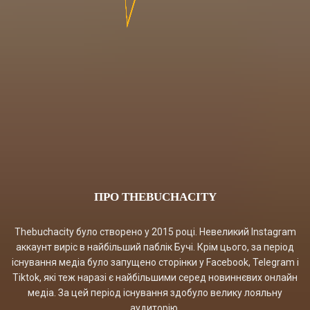
ПРО THEBUCHACITY
Thebuchacity було створено у 2015 році. Невеликий Instagram
аккаунт виріс в найбільший паблік Бучі. Крім цього, за період
існування медіа було запущено сторінки у Facebook, Telegram і
Tiktok, які теж наразі є найбільшими серед новиннєвих онлайн
медіа. За цей період існування здобуло велику лояльну
аудиторію.