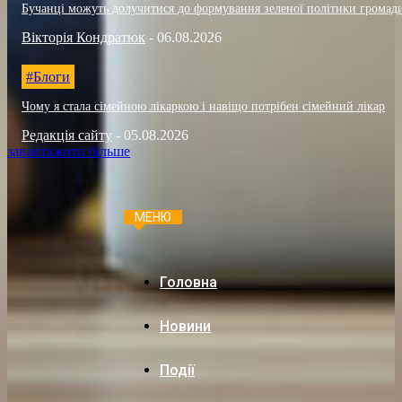
Бучанці можуть долучитися до формування зеленої політики громад
Вікторія Кондратюк
-
06.08.2026
#Блоги
Чому я стала сімейною лікаркою і навіщо потрібен сімейний лікар
Редакція сайту
-
05.08.2026
завантажити більше
МЕНЮ
Головна
Новини
Події