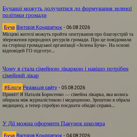
Бучанці можуть долучитися до формування зеленої
політики громади
Буча
Вікторія Кондратюк
-
06.08.2026
Місцеві жителі можуть пройти опитування про благоустрій та
збереження природних ресурсів громади. Про це повідомили
на сторінці громадської організації «Зелена Буча». На основі
відповідей ГО підготує...
Чому я стала сімейною лікаркою і навіщо потрібен
сімейний лікар
#Блоги
Редакція сайту
-
05.08.2026
Привіт! Я Наталія Борисенко — сімейна лікарка, яка колись
обирала між журналістикою і медициною. Зрештою я обрала
медицину, а тепер спробую поєднати обидві справи...
У Дії можна оформити Пакунок школяра
Буча
Вікторія Кондратюк
-
04.08.2026