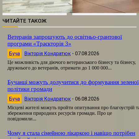
ЧИТАЙТЕ ТАКОЖ
Ветеранів запрошують до освітньо-грантової
програми «Траєкторія 3»
Буча
Вікторія Кондратюк
-
07.08.2026
Це можливість для діючого ветеранського бізнесу та бізнесу,
дружнього до ветеранів, отримати до 1 000 000...
Бучанці можуть долучитися до формування зеленої
політики громади
Буча
Вікторія Кондратюк
-
06.08.2026
Місцеві жителі можуть пройти опитування про благоустрій т
збереження природних ресурсів громади. Про це
повідомили...
Чому я стала сімейною лікаркою і навіщо потрібен