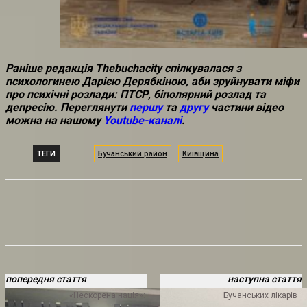
Раніше редакція Thebuchacity спілкувалася з
психологинею Дарією Дерябкіною, аби зруйнувати міфи
про психічні розлади: ПТСР, біполярний розлад та
депресію. Переглянути
першу
та
другу
частини відео
можна на нашому
Youtube-каналі
.
ТЕГИ
Бучанський район
Київщина
попередня стаття
наступна стаття
«Нескорена нація»:
Бучанських лікарів