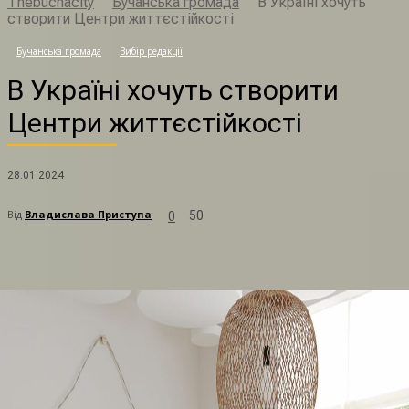
Thebuchacity
Бучанська громада
В Україні хочуть
створити Центри життєстійкості
В
Бучанська громада
Вибір редакції
В Україні хочуть створити
Центри життєстійкості
28.01.2024
Від
Владислава Приступа
50
0