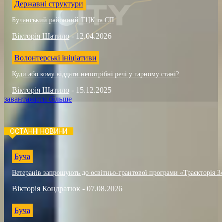
Державні структури
Бучанський районний ТЦК та СП
Вікторія Шатило
-
12.04.2026
Волонтерські ініціативи
Куди або кому віддати непотрібні речі у гарному стані?
Вікторія Шатило
-
15.12.2025
завантажити більше
ОСТАННІ НОВИНИ
Буча
Ветеранів запрошують до освітньо-грантової програми «Траєкторія 3
Вікторія Кондратюк
-
07.08.2026
Буча