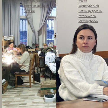
волонтерство на
вчили
благо Захисників
користуватися
України
новим цифровим
стетоскопом
«Stethophone»