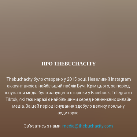
ПРО THEBUCHACITY
Thebuchacity було створено у 2015 році. Невеликий Instagram
аккаунт виріс в найбільший паблік Бучі. Крім цього, за період
існування медіа було запущено сторінки у Facebook, Telegram і
Tiktok, які теж наразі є найбільшими серед новиннєвих онлайн
медіа. За цей період існування здобуло велику лояльну
аудиторію.
Зв'язатись з нами:
media@thebuchacity.com