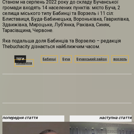
Станом на серпень 2022 року до складу Бучанської
громади входять 14 населених пунктів: місто Буча, 2
селища міського типу Бабинці та Ворзель і 11 сіл:
Блиставиця, Буда-Бабинецька, Вороньківка, Гаврилівка,
Здвижівка, Мироцьке, Луб’янка, Раківка, Синяк,
Тарасівщина, Червоне.
Яка подальша доля Бабинців та Ворзелю – редакція
Thebuchacity дізнається найближчим часом.
ТЕГИ
Бабинці
Буча
Бучанський район
ворзель
Київщина
попередня стаття
наступна стаття
Російський
«Нескорена нація»:
десантник, який
волонтерство на