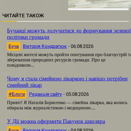
ЧИТАЙТЕ ТАКОЖ
Бучанці можуть долучитися до формування зеленої
політики громади
Буча
Вікторія Кондратюк
-
06.08.2026
Місцеві жителі можуть пройти опитування про благоустрій т
збереження природних ресурсів громади. Про це
повідомили...
Чому я стала сімейною лікаркою і навіщо потрібен
сімейний лікар
#Блоги
Редакція сайту
-
05.08.2026
Привіт! Я Наталія Борисенко — сімейна лікарка, яка колись
обирала між журналістикою і медициною....
У Дії можна оформити Пакунок школяра
Буча
Вікторія Кондратюк
-
04.08.2026