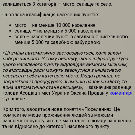
залишається 3 категорії — місто, селище та село.
Оновлена класифікація населених пунктів:
місто – не менше 10 000 населення
селище – не менш як 5 000 населення
село – населений пункт із загальною чисельністю
менше 5 000 та садибною забудовою
«
Ці зміни автоматично застосовуються, коли закон
набере чинності. У тому випадку, якщо інфраструктура
цього населеного пункту відповідає вимогам міським,
то відповідні ради можуть звернутися з ініціативою
перевести себе в категорію міста. Якщо громада не
звернеться із процедурою зі зміною назви на місто, то
вона автоматично стане селищем
», – зазначина радниця
голови Асоціації міст України Оксана Продан у
коментарі
Суспільне.
Крім того, вводиться нове поняття «Поселення». Це
компактне місце проживання людей за межами
населеного пункту, яке не має сталого складу населення
та не віднесено до категорії населеного пункту.