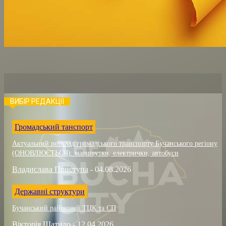
ВИБІР РЕДАКЦІЇ
Громадський танспорт
Актуальний розклад громадського транспорту Бучанського регіону
(ОНОВЛЮЄТЬСЯ): маршрутки, електрички, автобуси
Владислава Приступа
-
04.08.2026
Державні структури
Бучанський районний ТЦК та СП
Вікторія Шатило
-
12.04.2026