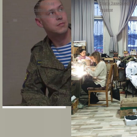
розстрілював
благо Захисників
бучанців, всиновив
України
українську дитину