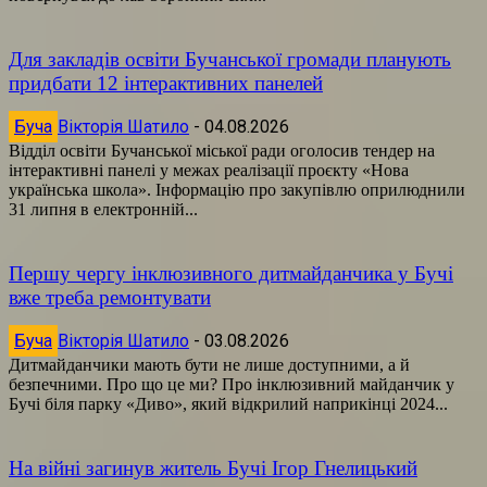
Для закладів освіти Бучанської громади планують
придбати 12 інтерактивних панелей
Буча
Вікторія Шатило
-
04.08.2026
Відділ освіти Бучанської міської ради оголосив тендер на
інтерактивні панелі у межах реалізації проєкту «Нова
українська школа». Інформацію про закупівлю оприлюднили
31 липня в електронній...
Першу чергу інклюзивного дитмайданчика у Бучі
вже треба ремонтувати
Буча
Вікторія Шатило
-
03.08.2026
Дитмайданчики мають бути не лише доступними, а й
безпечними. Про що це ми? Про інклюзивний майданчик у
Бучі біля парку «Диво», який відкрилий наприкінці 2024...
На війні загинув житель Бучі Ігор Гнелицький