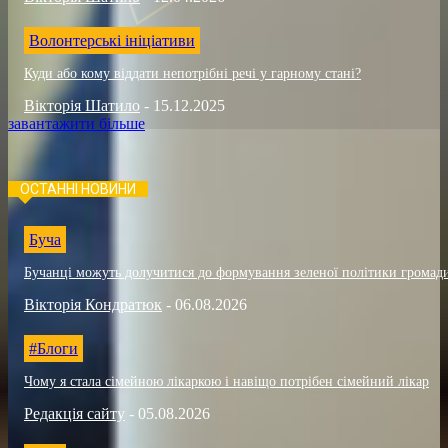
Волонтерські ініціативи
Куди або кому віддати непотрібні речі у гарному стані?
Вікторія Шатило
-
15.12.2025
завантажити більше
ОСТАННІ НОВИНИ
Буча
Бучанці можуть долучитися до формування зеленої політики громад
Вікторія Кондратюк
-
06.08.2026
#Блоги
Чому я стала сімейною лікаркою і навіщо потрібен сімейний лікар
Редакція сайту
-
05.08.2026