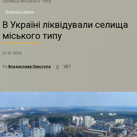
селища міського типу
В
Бучанська громада
В Україні ліквідували селища
міського типу
27.01.2024
Від
Владислава Приступа
387
0