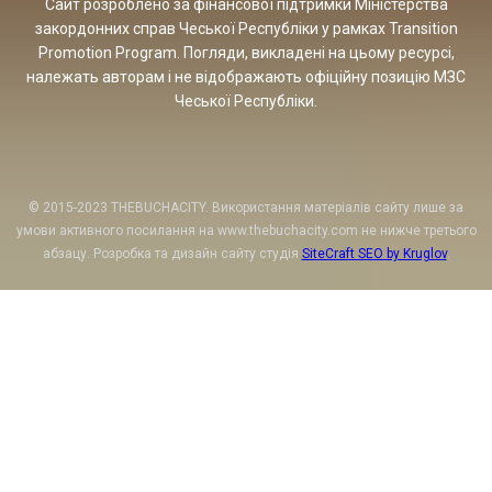
Сайт розроблено за фінансової підтримки Міністерства
закордонних справ Чеської Республіки у рамках Transition
Promotion Program. Погляди, викладені на цьому ресурсі,
належать авторам і не відображають офіційну позицію МЗС
Чеської Республіки.
© 2015-2023 THEBUCHACITY. Використання матеріалів сайту лише за
умови активного посилання на www.thebuchacity.com не нижче третього
абзацу. Розробка та дизайн сайту студія
SiteCraft SEO by Kruglov
.