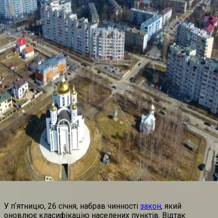
У пʼятницю, 26 січня, набрав чинності
закон
, який
оновлює класифікацію населених пунктів. Відтак