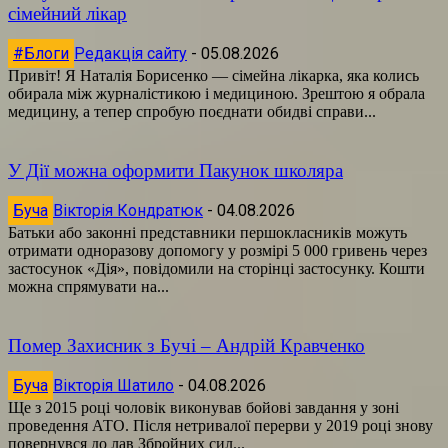
сімейний лікар
#Блоги
Редакція сайту
-
05.08.2026
Привіт! Я Наталія Борисенко — сімейна лікарка, яка колись
обирала між журналістикою і медициною. Зрештою я обрала
медицину, а тепер спробую поєднати обидві справи...
У Дії можна оформити Пакунок школяра
Буча
Вікторія Кондратюк
-
04.08.2026
Батьки або законні представники першокласників можуть
отримати одноразову допомогу у розмірі 5 000 гривень через
застосунок «Дія», повідомили на сторінці застосунку. Кошти
можна спрямувати на...
Помер Захисник з Бучі – Андрій Кравченко
Буча
Вікторія Шатило
-
04.08.2026
Ще з 2015 році чоловік виконував бойові завдання у зоні
проведення АТО. Після нетривалої перерви у 2019 році знову
повернувся до лав Збройних сил...