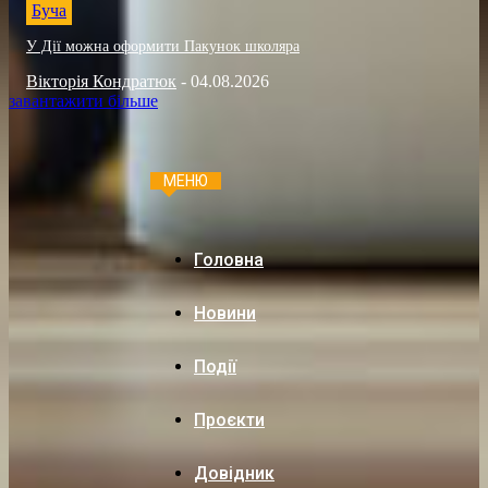
Буча
У Дії можна оформити Пакунок школяра
Вікторія Кондратюк
-
04.08.2026
завантажити більше
МЕНЮ
Головна
Новини
Події
Проєкти
Довідник