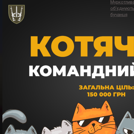
Муркотлива 
об’єднують
бучанця