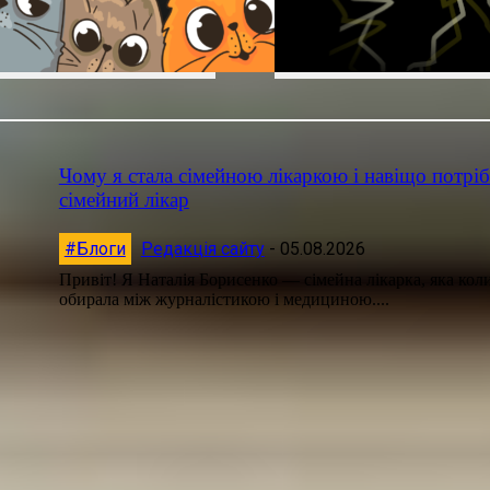
Чому я стала сімейною лікаркою і навіщо потрі
сімейний лікар
#Блоги
Редакція сайту
-
05.08.2026
Привіт! Я Наталія Борисенко — сімейна лікарка, яка кол
обирала між журналістикою і медициною....