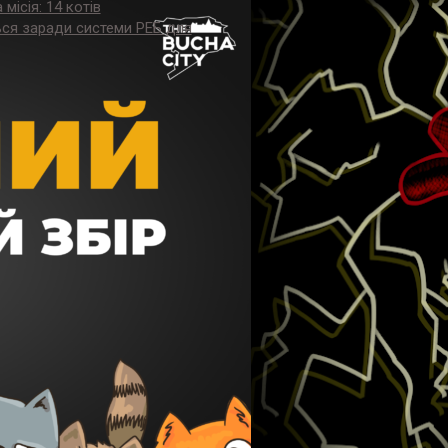
місія: 14 котів
ся заради системи РЕБ для