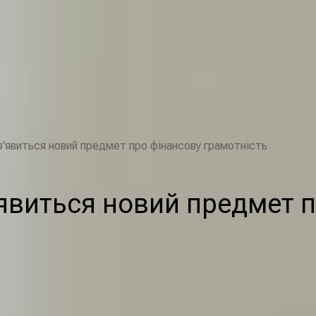
з'явиться новий предмет про фінансову грамотність
’явиться новий предмет 