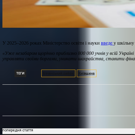
У 2025–2026 роках Міністерство освіти і науки
введе
у шкільну
«Уже незабаром щорічно приблизно 800 000 учнів у всій Украї
управляти своїми боргами, уникати шахрайства, ставити фінан
ТЕГИ
Бучанський район
Київщина
Поділитися
попередня стаття