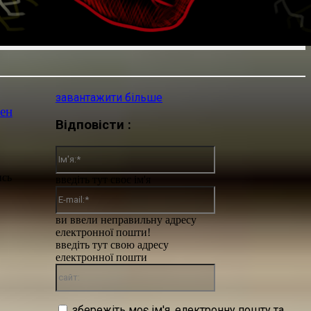
завантажити більше
бен
Відповісти :
Ім'я:*
ись
введіть тут своє ім'я
E-
mail:*
ви ввели неправильну адресу
електронної пошти!
введіть тут свою адресу
електронної пошти
сайт:
збережіть моє ім'я, електронну пошту та