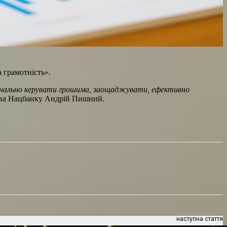
 грамотність».
ціонально керувати грошима, заощаджувати, ефективно
ова Нацбанку Андрій Пишний.
наступна стаття