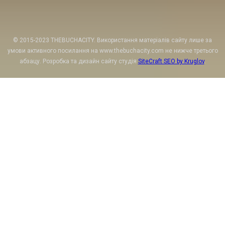
© 2015-2023 THEBUCHACITY. Використання матеріалів сайту лише за
умови активного посилання на www.thebuchacity.com не нижче третього
абзацу. Розробка та дизайн сайту студія
SiteCraft SEO by Kruglov
.