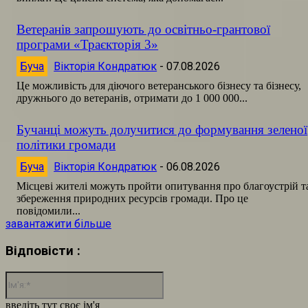
Ветеранів запрошують до освітньо-грантової
програми «Траєкторія 3»
Буча
Вікторія Кондратюк
-
07.08.2026
Це можливість для діючого ветеранського бізнесу та бізнесу,
дружнього до ветеранів, отримати до 1 000 000...
Бучанці можуть долучитися до формування зеленої
політики громади
Буча
Вікторія Кондратюк
-
06.08.2026
Місцеві жителі можуть пройти опитування про благоустрій т
збереження природних ресурсів громади. Про це
повідомили...
завантажити більше
Відповісти :
Ім'я:*
введіть тут своє ім'я