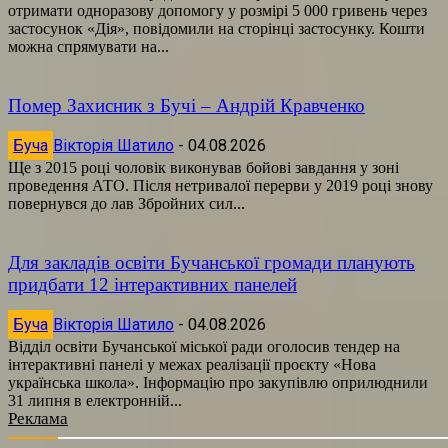
отримати одноразову допомогу у розмірі 5 000 гривень через
застосунок «Дія», повідомили на сторінці застосунку. Кошти
можна спрямувати на...
Помер Захисник з Бучі – Андрій Кравченко
Буча
Вікторія Шатило
-
04.08.2026
Ще з 2015 році чоловік виконував бойові завдання у зоні
проведення АТО. Після нетривалої перерви у 2019 році знову
повернувся до лав Збройних сил...
Для закладів освіти Бучанської громади планують
придбати 12 інтерактивних панелей
Буча
Вікторія Шатило
-
04.08.2026
Відділ освіти Бучанської міської ради оголосив тендер на
інтерактивні панелі у межах реалізації проєкту «Нова
українська школа». Інформацію про закупівлю оприлюднили
31 липня в електронній...
Реклама