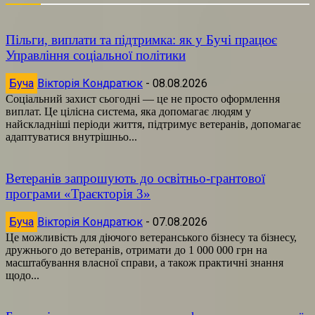
Пільги, виплати та підтримка: як у Бучі працює
Управління соціальної політики
Буча
Вікторія Кондратюк
-
08.08.2026
Соціальний захист сьогодні — це не просто оформлення
виплат. Це цілісна система, яка допомагає людям у
найскладніші періоди життя, підтримує ветеранів, допомагає
адаптуватися внутрішньо...
Ветеранів запрошують до освітньо-грантової
програми «Траєкторія 3»
Буча
Вікторія Кондратюк
-
07.08.2026
Це можливість для діючого ветеранського бізнесу та бізнесу,
дружнього до ветеранів, отримати до 1 000 000 грн на
масштабування власної справи, а також практичні знання
щодо...