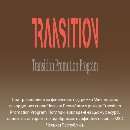
Сайт розроблено за фінансової підтримки Міністерства
закордонних справ Чеської Республіки у рамках Transition
Promotion Program. Погляди, викладені на цьому ресурсі,
належать авторам і не відображають офіційну позицію МЗС
Чеської Республіки.