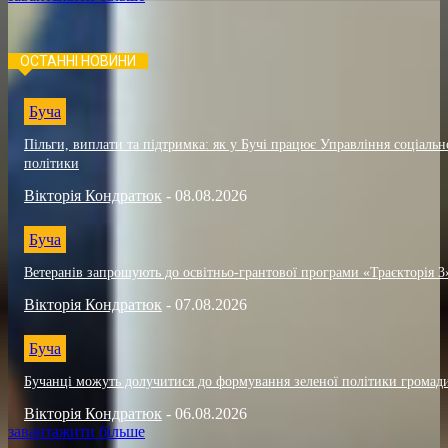
ОСТАННІ НОВИНИ
Буча
Пільги, виплати та підтримка: як у Бучі працює Управління соціальн
політики
Вікторія Кондратюк
-
08.08.2026
Буча
Ветеранів запрошують до освітньо-грантової програми «Траєкторія 3
Вікторія Кондратюк
-
07.08.2026
Буча
Бучанці можуть долучитися до формування зеленої політики громад
Вікторія Кондратюк
-
06.08.2026
завантажити більше