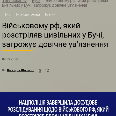
Thebuchacity
Буча
Військовому рф, який розстріляв
цивільних у Бучі, загрожує довічне ув’язнення
В
Буча
Бучанська громада
Новини
Військовому рф, який
розстріляв цивільних у Бучі,
загрожує довічне ув’язнення
02.09.2025
Від
Вікторія Шатило
12
0