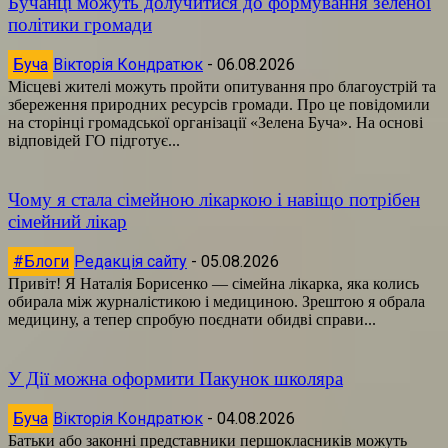
Бучанці можуть долучитися до формування зеленої
політики громади
Буча
Вікторія Кондратюк
-
06.08.2026
Місцеві жителі можуть пройти опитування про благоустрій та
збереження природних ресурсів громади. Про це повідомили
на сторінці громадської організації «Зелена Буча». На основі
відповідей ГО підготує...
Чому я стала сімейною лікаркою і навіщо потрібен
сімейний лікар
#Блоги
Редакція сайту
-
05.08.2026
Привіт! Я Наталія Борисенко — сімейна лікарка, яка колись
обирала між журналістикою і медициною. Зрештою я обрала
медицину, а тепер спробую поєднати обидві справи...
У Дії можна оформити Пакунок школяра
Буча
Вікторія Кондратюк
-
04.08.2026
Батьки або законні представники першокласників можуть