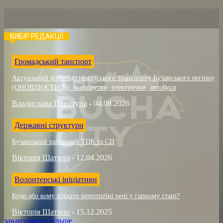
ВИБІР РЕДАКЦІЇ
Громадський танспорт
Актуальний розклад громадського транспорту Бучанського регіону
(ОНОВЛЮЄТЬСЯ): маршрутки, електрички, автобуси
Владислава Приступа
-
04.08.2026
Державні структури
Бучанський районний ТЦК та СП
Вікторія Шатило
-
12.04.2026
Волонтерські ініціативи
Куди або кому віддати непотрібні речі у гарному стані?
Вікторія Шатило
-
15.12.2025
завантажити більше