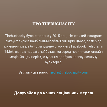
ПРО THEBUCHACITY
Thebuchacity було створено у 2015 році. Невеликий Instagram
аккаунт виріс в найбільший паблік Бучі. Крім цього, за період
існування медіа було запущено сторінки у Facebook, Telegram і
Tiktok, які теж наразі є найбільшими серед новиннєвих онлайн
медіа. За цей період існування здобуло велику лояльну
аудиторію.
Зв'язатись з нами:
media@thebuchacity.com
Долучайся до наших соціальних мереж