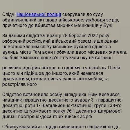
Слідчі
Національної поліції
скерували до суду
обвинувальний акт щодо військовослужбовця зс рф,
причетного до вбивства мирних мешканців у Бучі.
За даними слідства, вранці 28 березня 2022 року
озброєний російський військовий разом із ще одним
невстановленим співучасником рухався однією з
вулиць міста. Там вони побачили двох місцевих жителів,
які біля власного подвір’я готували їжу на вогнищі.
росіянин відкрив вогонь по одному з чоловіків. Після
цього він підійшов до іншого, який намагався
врятуватися, сховавшись у салоні автомобіля, та
розстріляв його.
Слідство встановило особу нападника. Ним виявився
навідник парашутно-десантного взводу 3-ї парашутно-
десантної роти 1-ї батальйонно-тактичної групи 234-го
десантно-штурмового полку 76-ї десантно-штурмової
дивізії повітряно-десантних військ зс рф.
Обвинувальний акт щодо військового направлено до