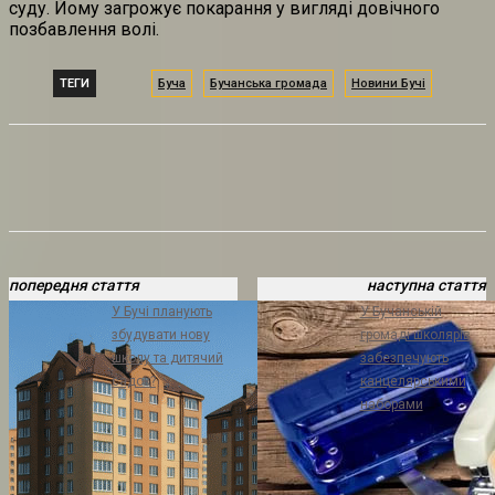
суду. Йому загрожує покарання у вигляді довічного
позбавлення волі.
ТЕГИ
Буча
Бучанська громада
Новини Бучі
попередня стаття
наступна стаття
У Бучі планують
У Бучанській
збудувати нову
громаді школярів
школу та дитячий
забезпечують
садок?
канцелярськими
наборами