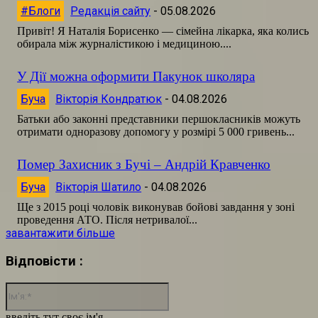
#Блоги
Редакція сайту
-
05.08.2026
Привіт! Я Наталія Борисенко — сімейна лікарка, яка колись
обирала між журналістикою і медициною....
У Дії можна оформити Пакунок школяра
Буча
Вікторія Кондратюк
-
04.08.2026
Батьки або законні представники першокласників можуть
отримати одноразову допомогу у розмірі 5 000 гривень...
Помер Захисник з Бучі – Андрій Кравченко
Буча
Вікторія Шатило
-
04.08.2026
Ще з 2015 році чоловік виконував бойові завдання у зоні
проведення АТО. Після нетривалої...
завантажити більше
Відповісти :
Ім'я:*
введіть тут своє ім'я