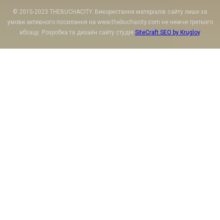
© 2015-2023 THEBUCHACITY. Використання матеріалів сайту лише за
умови активного посилання на www.thebuchacity.com не нижче третього
абзацу. Розробка та дизайн сайту студія
SiteCraft SEO by Kruglov
.