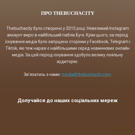
ПРО THEBUCHACITY
Thebuchacity було створено у 2015 році. Невеликий Instagram
аккаунт виріс в найбільший паблік Бучі. Крім цього, за період
існування медіа було запущено сторінки у Facebook, Telegram і
Tiktok, які теж наразі є найбільшими серед новиннєвих онлайн
медіа. За цей період існування здобуло велику лояльну
аудиторію.
Зв'язатись з нами:
media@thebuchacity.com
Долучайся до наших соціальних мереж