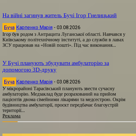
На війні загинув житель Бучі Ігор Гнелицький
Буча
Карпенко Марія
-
03.08.2026
Ігор був родом з Антрацита Луганської області. Навчався у
Київському політехнічному інституті, а до служби в лавах
ЗСУ працював на «Новій пошті». Під час виконання...
У Бучі планують збудувати амбулаторію за
допомогою 3D-друку
Буча
Карпенко Марія
-
03.08.2026
У мікрорайоні Тарасівський планують звести сучасну
амбулаторію. Медзаклад буде розрахований на прийом
пацієнтів двома сімейними лікарями та медсестрою. Окрім
будівництва амбулаторії, проєкт передбачає благоустрій
території...
Реклама