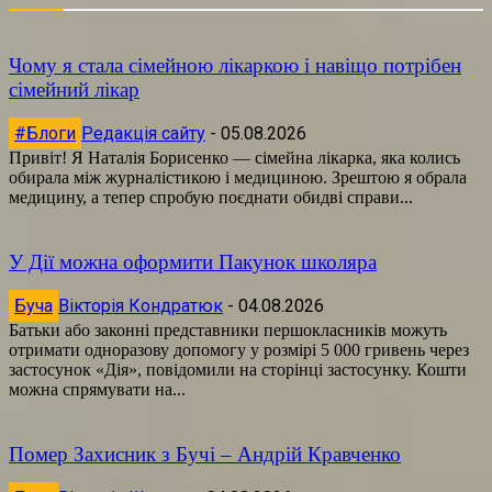
Чому я стала сімейною лікаркою і навіщо потрібен
сімейний лікар
#Блоги
Редакція сайту
-
05.08.2026
Привіт! Я Наталія Борисенко — сімейна лікарка, яка колись
обирала між журналістикою і медициною. Зрештою я обрала
медицину, а тепер спробую поєднати обидві справи...
У Дії можна оформити Пакунок школяра
Буча
Вікторія Кондратюк
-
04.08.2026
Батьки або законні представники першокласників можуть
отримати одноразову допомогу у розмірі 5 000 гривень через
застосунок «Дія», повідомили на сторінці застосунку. Кошти
можна спрямувати на...
Помер Захисник з Бучі – Андрій Кравченко