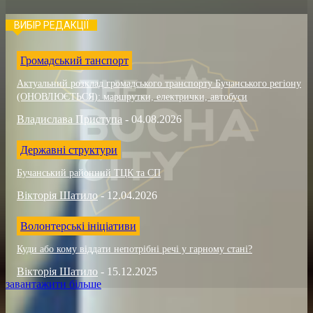
ВИБІР РЕДАКЦІЇ
Громадський танспорт
Актуальний розклад громадського транспорту Бучанського регіону
(ОНОВЛЮЄТЬСЯ): маршрутки, електрички, автобуси
Владислава Приступа
-
04.08.2026
Державні структури
Бучанський районний ТЦК та СП
Вікторія Шатило
-
12.04.2026
Волонтерські ініціативи
Куди або кому віддати непотрібні речі у гарному стані?
Вікторія Шатило
-
15.12.2025
завантажити більше