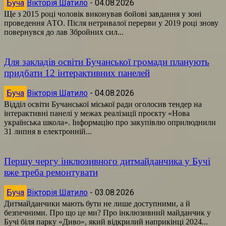
Буча
Вікторія Шатило
-
04.08.2026
Ще з 2015 році чоловік виконував бойові завдання у зоні
проведення АТО. Після нетривалої перерви у 2019 році знову
повернувся до лав Збройних сил...
Для закладів освіти Бучанської громади планують
придбати 12 інтерактивних панелей
Буча
Вікторія Шатило
-
04.08.2026
Відділ освіти Бучанської міської ради оголосив тендер на
інтерактивні панелі у межах реалізації проєкту «Нова
українська школа». Інформацію про закупівлю оприлюднили
31 липня в електронній...
Першу чергу інклюзивного дитмайданчика у Бучі
вже треба ремонтувати
Буча
Вікторія Шатило
-
03.08.2026
Дитмайданчики мають бути не лише доступними, а й
безпечними. Про що це ми? Про інклюзивний майданчик у
Бучі біля парку «Диво», який відкрилий наприкінці 2024...