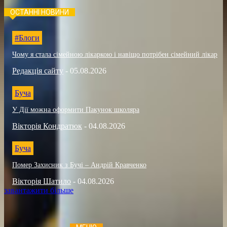
ОСТАННІ НОВИНИ
#Блоги
Чому я стала сімейною лікаркою і навіщо потрібен сімейний лікар
Редакція сайту
-
05.08.2026
Буча
У Дії можна оформити Пакунок школяра
Вікторія Кондратюк
-
04.08.2026
Буча
Помер Захисник з Бучі – Андрій Кравченко
Вікторія Шатило
-
04.08.2026
завантажити більше