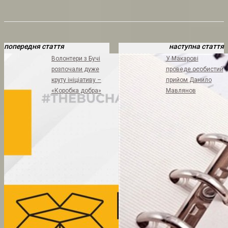
попередня стаття
наступна стаття
Волонтери з Бучі
У Макарові
розпочали дуже
проведе особистий
круту ініціативу –
прийом Данило
«Коробка добра»
Мавлянов