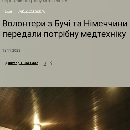
передали потрібну медтехніку
В
Буча
Бучанська громада
Волонтери з Бучі та Німеччини
передали потрібну медтехніку
13.11.2023
Від
Вікторія Шатило
9
0