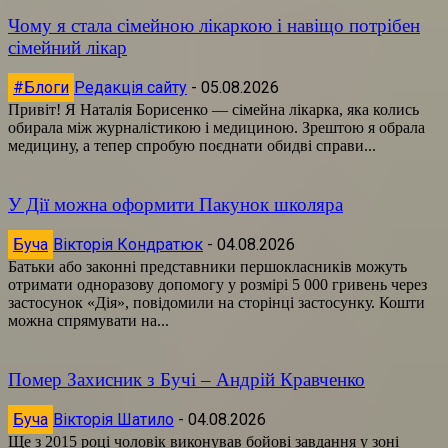
Чому я стала сімейною лікаркою і навіщо потрібен
сімейний лікар
#Блоги
Редакція сайту
-
05.08.2026
Привіт! Я Наталія Борисенко — сімейна лікарка, яка колись
обирала між журналістикою і медициною. Зрештою я обрала
медицину, а тепер спробую поєднати обидві справи...
У Дії можна оформити Пакунок школяра
Буча
Вікторія Кондратюк
-
04.08.2026
Батьки або законні представники першокласників можуть
отримати одноразову допомогу у розмірі 5 000 гривень через
застосунок «Дія», повідомили на сторінці застосунку. Кошти
можна спрямувати на...
Помер Захисник з Бучі – Андрій Кравченко
Буча
Вікторія Шатило
-
04.08.2026
Ще з 2015 році чоловік виконував бойові завдання у зоні