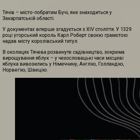
Тячів – місто-побратим Бучі, яке знаходиться у
Закарпатській області.
У документах вперше згадується з XIV століття. У 1329
році угорський король Карл Роберт своєю грамотою
надав місту королівський титул.
В околицях Тячева розвинуте садівництво, зокрема
вирощування яблук – у чехословацькі часи місцеві
яблука вивозились у Німеччину, Англію, Голландію,
Норвегію, Швецію.