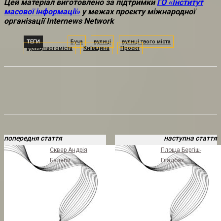
Цей матеріал виготовлено за підтримки
ГО «Інститут
масової інформації»
у межах проєкту міжнародної
організації Internews Network
ТЕГИ
Буча
вулиці
вулиці твого міста
вулицітвогоміста
Київщина
Проєкт
попередня стаття
наступна стаття
Сквер Андрія
Площа Бергіш-
Баляби
Гладбах