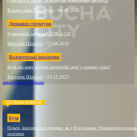
(ОНОВЛЮЄТЬСЯ): маршрутки, електрички, автобуси
Владислава Приступа
-
04.08.2026
Державні структури
Бучанський районний ТЦК та СП
Вікторія Шатило
-
12.04.2026
Волонтерські ініціативи
Куди або кому віддати непотрібні речі у гарному стані?
Вікторія Шатило
-
15.12.2025
завантажити більше
ОСТАННІ НОВИНИ
Буча
Пільги, виплати та підтримка: як у Бучі працює Управління соціальн
політики