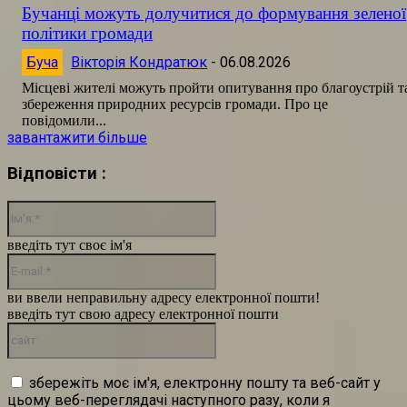
Бучанці можуть долучитися до формування зеленої
політики громади
Буча
Вікторія Кондратюк
-
06.08.2026
Місцеві жителі можуть пройти опитування про благоустрій т
збереження природних ресурсів громади. Про це
повідомили...
завантажити більше
Відповісти :
Ім'я:*
введіть тут своє ім'я
E-
mail:*
ви ввели неправильну адресу електронної пошти!
введіть тут свою адресу електронної пошти
сайт:
збережіть моє ім'я, електронну пошту та веб-сайт у
цьому веб-переглядачі наступного разу, коли я