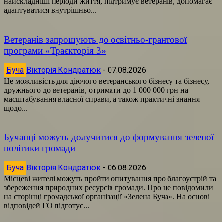
найскладніші періоди життя, підтримує ветеранів, допомагає
адаптуватися внутрішньо...
Ветеранів запрошують до освітньо-грантової
програми «Траєкторія 3»
Буча
Вікторія Кондратюк
-
07.08.2026
Це можливість для діючого ветеранського бізнесу та бізнесу,
дружнього до ветеранів, отримати до 1 000 000 грн на
масштабування власної справи, а також практичні знання
щодо...
Бучанці можуть долучитися до формування зеленої
політики громади
Буча
Вікторія Кондратюк
-
06.08.2026
Місцеві жителі можуть пройти опитування про благоустрій та
збереження природних ресурсів громади. Про це повідомили
на сторінці громадської організації «Зелена Буча». На основі
відповідей ГО підготує...