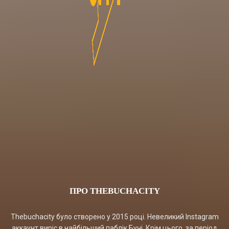
ПРО THEBUCHACITY
Thebuchacity було створено у 2015 році. Невеликий Instagram
аккаунт виріс в найбільший паблік Бучі. Крім цього, за період