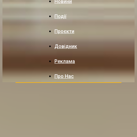
Новини
Події
Проєкти
Довідник
Реклама
Про Нас