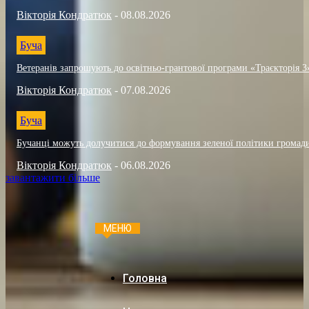
Вікторія Кондратюк
-
08.08.2026
Буча
Ветеранів запрошують до освітньо-грантової програми «Траєкторія 3
Вікторія Кондратюк
-
07.08.2026
Буча
Бучанці можуть долучитися до формування зеленої політики громад
Вікторія Кондратюк
-
06.08.2026
завантажити більше
МЕНЮ
Головна