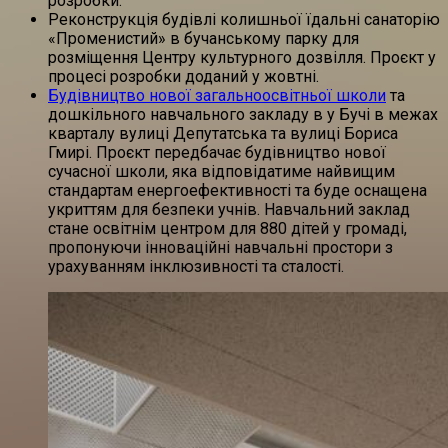
розробки.
Реконструкція будівлі колишньої їдальні санаторію
«Променистий» в бучанському парку для
розміщення Центру культурного дозвілля. Проєкт у
процесі розробки доданий у жовтні.
Будівництво нової загальноосвітньої школи
та
дошкільного навчального закладу в у Бучі в межах
кварталу вулиці Депутатська та вулиці Бориса
Гмирі. Проєкт передбачає будівництво нової
сучасної школи, яка відповідатиме найвищим
стандартам енергоефективності та буде оснащена
укриттям для безпеки учнів. Навчальний заклад
стане освітнім центром для 880 дітей у громаді,
пропонуючи інноваційні навчальні простори з
урахуванням інклюзивності та сталості.