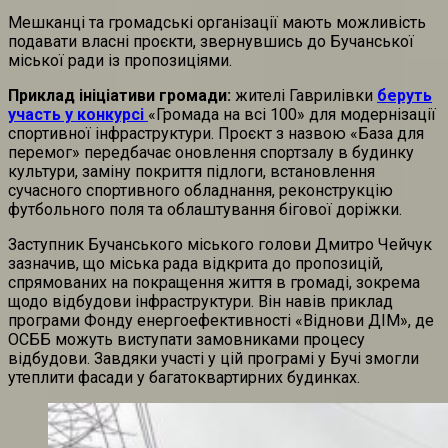
Мешканці та громадські організації мають можливість
подавати власні проєкти, звернувшись до Бучанської
міської ради із пропозиціями.
Приклад ініціативи громади:
жителі Гаврилівки
беруть
участь у конкурсі
«Громада на всі 100» для модернізації
спортивної інфраструктури. Проєкт з назвою «База для
перемог» передбачає оновлення спортзалу в будинку
культури, заміну покриття підлоги, встановлення
сучасного спортивного обладнання, реконструкцію
футбольного поля та облаштування бігової доріжки.
Заступник Бучанського міського голови Дмитро Чейчук
зазначив, що міська рада відкрита до пропозицій,
спрямованих на покращення життя в громаді, зокрема
щодо відбудови інфраструктури. Він навів приклад
програми Фонду енергоефективності «Віднови ДІМ», де
ОСББ можуть виступати замовниками процесу
відбудови. Завдяки участі у цій програмі у Бучі змогли
утеплити фасади у багатоквартирних будинках.