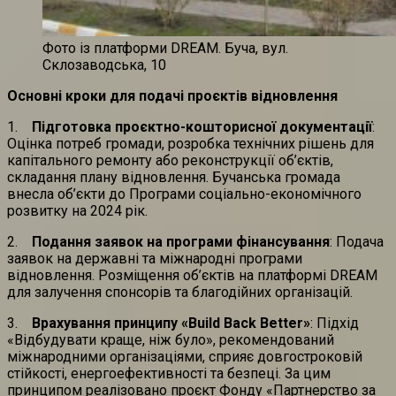
Фото із платформи DREAM. Буча, вул.
Склозаводська, 10
Основні кроки для подачі проєктів відновлення
1.
Підготовка проєктно-кошторисної документації
:
Оцінка потреб громади, розробка технічних рішень для
капітального ремонту або реконструкції об’єктів,
складання плану відновлення. Бучанська громада
внесла об’єкти до Програми соціально-економічного
розвитку на 2024 рік.
2.
Подання заявок на програми фінансування
: Подача
заявок на державні та міжнародні програми
відновлення. Розміщення об’єктів на платформі DREAM
для залучення спонсорів та благодійних організацій.
3.
Врахування принципу «Build Back Better»
: Підхід
«Відбудувати краще, ніж було», рекомендований
міжнародними організаціями, сприяє довгостроковій
стійкості, енергоефективності та безпеці. За цим
принципом реалізовано проєкт Фонду «Партнерство за