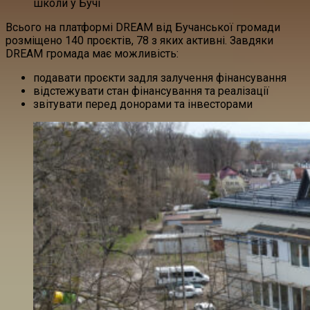
школи у Бучі
Всього на платформі DREAM від Бучанської громади
розміщено 140 проєктів, 78 з яких активні. Завдяки
DREAM громада має можливість:
подавати проєкти задля залучення фінансування
відстежувати стан фінансування та реалізації
звітувати перед донорами та інвесторами