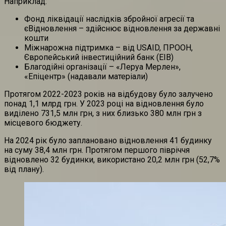
Наприклад:
Фонд ліквідації наслідків збройної агресії та
єВідновлення – здійснює відновлення за державні
кошти
Міжнарожна підтримка
– від USAID, ПРООН,
Європейський інвестиційний банк (EIB)
Благодійні організації
– «Леруа Мерлен»,
«Епіцентр» (надавали матеріали)
Протягом 2022-2023 років на відбудову було залучено
понад 1,1 млрд грн. У 2023 році на відновлення було
виділено 731,5 млн грн, з них близько 380 млн грн з
місцевого бюджету.
На 2024 рік було заплановано відновлення 41 будинку
на суму 38,4 млн грн. Протягом першого півріччя
відновлено 32 будинки, використано 20,2 млн грн (52,7%
від плану).