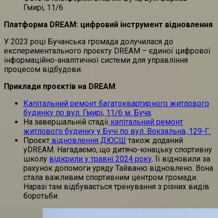
Гмирі, 11/6
Платформа DREAM: цифровий інструмент відновлення
У 2023 році Бучанська громада долучилася до
експериментального проєкту DREAM – єдиної цифрової
інформаційно-аналітичної системи для управління
процесом відбудови.
Приклади проєктів на DREAM
:
Капітальний ремонт багатоквартирного житлового
будинку по вул. Гмирі, 11/6 м. Буча
.
На завершальній стадії
капітальний ремонт
житлового будинку у Бучі по вул. Вокзальна, 129-Г.
Проєкт
відновлення ДЮСШ
також доданий
уDREAM. Нагадаємо, що дитячо-юнацьку спортивну
школу
відкрили у травні 2024 року
. Її відновили за
рахунок допомоги уряду Тайваню відновлено. Вона
стала важливим спортивним центром громади.
Наразі там відбувається тренування з різних видів
боротьби.