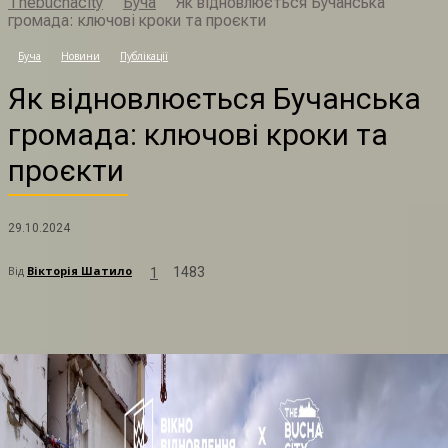
Thebuchacity
Буча
Як відновлюється Бучанська
громада: ключові кроки та проєкти
Я
Буча
Новини
Публікації
Як відновлюється Бучанська
громада: ключові кроки та
проєкти
29.10.2024
Від
Вікторія Шатило
1483
1