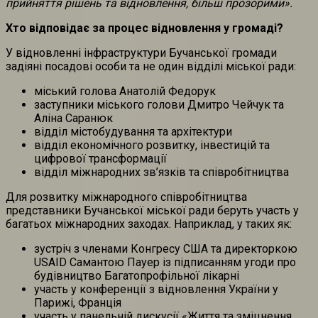
прийняття рішень та відновлення, більш прозорими
».
Хто відповідає за процес відновлення у громаді?
У відновленні інфраструктури Бучанської громади
задіяні посадові особи та не один відділі міської ради:
міський голова Анатолій Федорук
заступники міського голови Дмитро Чейчук та
Аліна Саранюк
відділ містобудування та архітектури
відділ економічного розвитку, інвестицій та
цифрової трансформації
відділ міжнародних зв’язків та співробітництва
Для розвитку міжнародного співробітництва
представники Бучанської міської ради беруть участь у
багатьох міжнародних заходах. Наприклад, у таких як:
зустріч з членами Конгресу США та директоркою
USAID Самантою Пауер із підписанням угоди про
будівництво Багатопрофільної лікарні
участь у конференції з відновлення України у
Парижі, Франція
участь у панельній дискусії «Життя та зміцнення