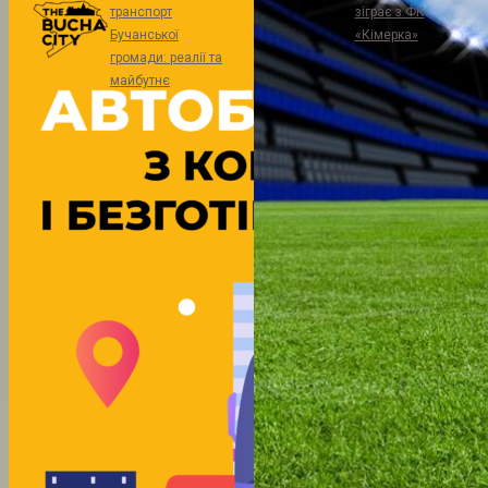
транспорт
зіграє з ФК
Бучанської
«Кімерка»
громади: реалії та
майбутнє