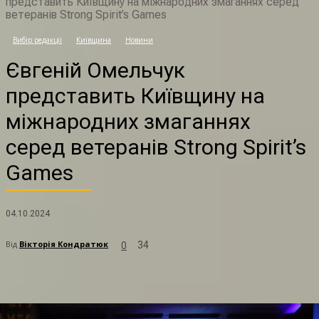
представить Київщину на міжнародних змаганнях серед
ветеранів Strong Spirit’s Games
Вибір редакції
Київщина
Новини
Є
Євгеній Омельчук
представить Київщину на
міжнародних змаганнях
серед ветеранів Strong Spirit’s
Games
04.10.2024
Від
Вікторія Кондратюк
34
0