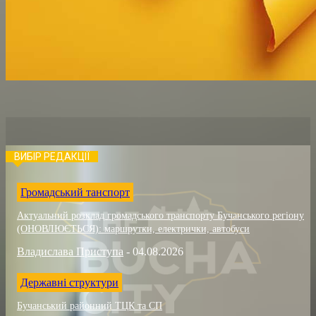
ВИБІР РЕДАКЦІЇ
Громадський танспорт
Актуальний розклад громадського транспорту Бучанського регіону
(ОНОВЛЮЄТЬСЯ): маршрутки, електрички, автобуси
Владислава Приступа
-
04.08.2026
Державні структури
Бучанський районний ТЦК та СП