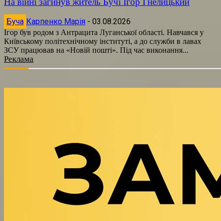
На війні загинув житель Бучі Ігор Гнелицький
Буча
Карпенко Марія
-
03.08.2026
Ігор був родом з Антрацита Луганської області. Навчався у
Київському політехнічному інституті, а до служби в лавах
ЗСУ працював на «Новій пошті». Під час виконання...
Реклама