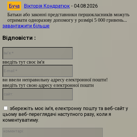
Буча
Вікторія Кондратюк
-
04.08.2026
Батьки або законні представники першокласників можуть
отримати одноразову допомогу у розмірі 5 000 гривень...
завантажити більше
Відповісти :
Ім'я:*
введіть тут своє ім'я
E-
mail:*
ви ввели неправильну адресу електронної пошти!
введіть тут свою адресу електронної пошти
сайт:
збережіть моє ім'я, електронну пошту та веб-сайт у
цьому веб-переглядачі наступного разу, коли я
коментуватиму.
коментарі: