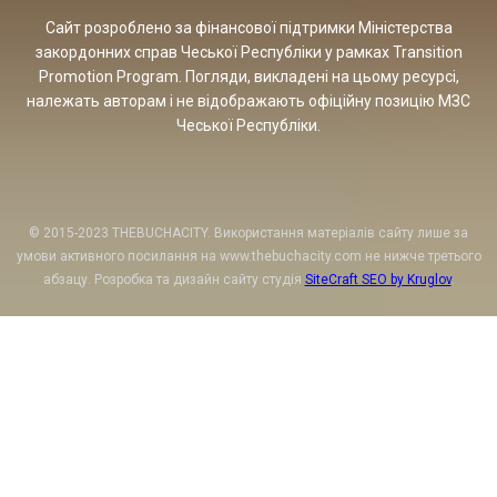
Сайт розроблено за фінансової підтримки Міністерства
закордонних справ Чеської Республіки у рамках Transition
Promotion Program. Погляди, викладені на цьому ресурсі,
належать авторам і не відображають офіційну позицію МЗС
Чеської Республіки.
© 2015-2023 THEBUCHACITY. Використання матеріалів сайту лише за
умови активного посилання на www.thebuchacity.com не нижче третього
абзацу. Розробка та дизайн сайту студія
SiteCraft SEO by Kruglov
.