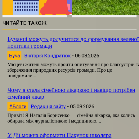
ЧИТАЙТЕ ТАКОЖ
Бучанці можуть долучитися до формування зеленої
політики громади
Буча
Вікторія Кондратюк
-
06.08.2026
Місцеві жителі можуть пройти опитування про благоустрій т
збереження природних ресурсів громади. Про це
повідомили...
Чому я стала сімейною лікаркою і навіщо потрібен
сімейний лікар
#Блоги
Редакція сайту
-
05.08.2026
Привіт! Я Наталія Борисенко — сімейна лікарка, яка колись
обирала між журналістикою і медициною....
У Дії можна оформити Пакунок школяра