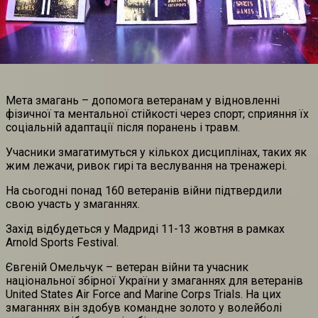
Мета змагань – допомога ветеранам у відновленні
фізичної та ментальної стійкості через спорт; сприяння їх
соціальній адаптації після поранень і травм.
Учасники змагатимуться у кількох дисциплінах, таких як
жим лежачи, ривок гирі та веслування на тренажері.
На сьогодні понад 160 ветеранів війни підтвердили
свою участь у змаганнях.
Захід відбудеться у Мадриді 11-13 жовтня в рамках
Arnold Sports Festival.
Євгеній Омельчук – ветеран війни та учасник
національної збірної України у змаганнях для ветеранів
United States Air Force and Marine Corps Trials. На цих
змаганнях він здобув командне золото у волейболі