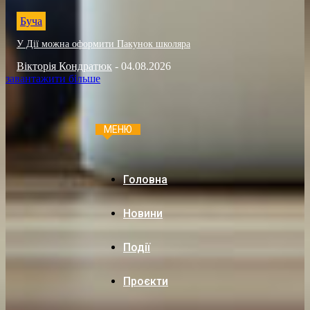
Буча
У Дії можна оформити Пакунок школяра
Вікторія Кондратюк
-
04.08.2026
завантажити більше
МЕНЮ
Головна
Новини
Події
Проєкти