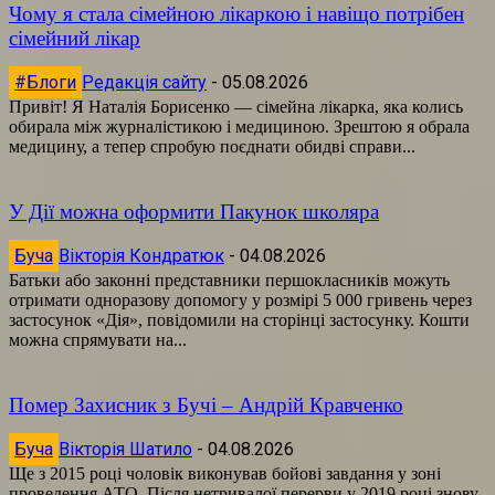
Чому я стала сімейною лікаркою і навіщо потрібен
сімейний лікар
#Блоги
Редакція сайту
-
05.08.2026
Привіт! Я Наталія Борисенко — сімейна лікарка, яка колись
обирала між журналістикою і медициною. Зрештою я обрала
медицину, а тепер спробую поєднати обидві справи...
У Дії можна оформити Пакунок школяра
Буча
Вікторія Кондратюк
-
04.08.2026
Батьки або законні представники першокласників можуть
отримати одноразову допомогу у розмірі 5 000 гривень через
застосунок «Дія», повідомили на сторінці застосунку. Кошти
можна спрямувати на...
Помер Захисник з Бучі – Андрій Кравченко
Буча
Вікторія Шатило
-
04.08.2026
Ще з 2015 році чоловік виконував бойові завдання у зоні
проведення АТО. Після нетривалої перерви у 2019 році знову