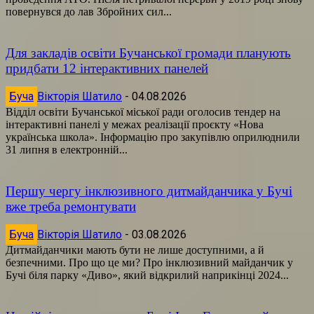
повернувся до лав Збройних сил...
Для закладів освіти Бучанської громади планують
придбати 12 інтерактивних панелей
Буча
Вікторія Шатило
-
04.08.2026
Відділ освіти Бучанської міської ради оголосив тендер на
інтерактивні панелі у межах реалізації проєкту «Нова
українська школа». Інформацію про закупівлю оприлюднили
31 липня в електронній...
Першу чергу інклюзивного дитмайданчика у Бучі
вже треба ремонтувати
Буча
Вікторія Шатило
-
03.08.2026
Дитмайданчики мають бути не лише доступними, а й
безпечними. Про що це ми? Про інклюзивний майданчик у
Бучі біля парку «Диво», який відкрилий наприкінці 2024...