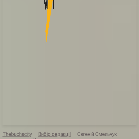
Thebuchacity
Вибір редакції
Євгеній Омельчук