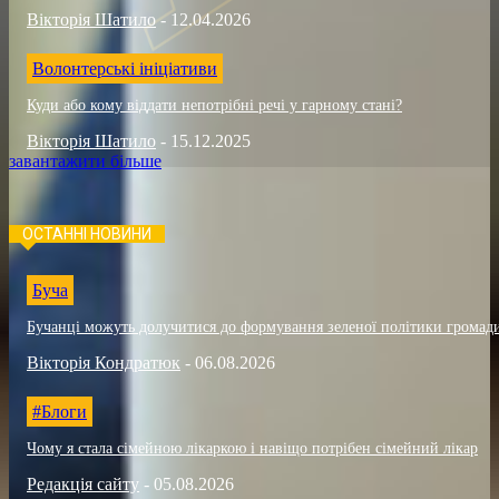
Вікторія Шатило
-
12.04.2026
Волонтерські ініціативи
Куди або кому віддати непотрібні речі у гарному стані?
Вікторія Шатило
-
15.12.2025
завантажити більше
ОСТАННІ НОВИНИ
Буча
Бучанці можуть долучитися до формування зеленої політики громад
Вікторія Кондратюк
-
06.08.2026
#Блоги
Чому я стала сімейною лікаркою і навіщо потрібен сімейний лікар
Редакція сайту
-
05.08.2026