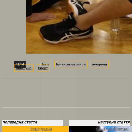
ТЕГИ
Буча
Бучанський район
ветерани
Київщина
Спорт
попередня стаття
наступна стаття
Громадський
ФК «Буча Фортуна»