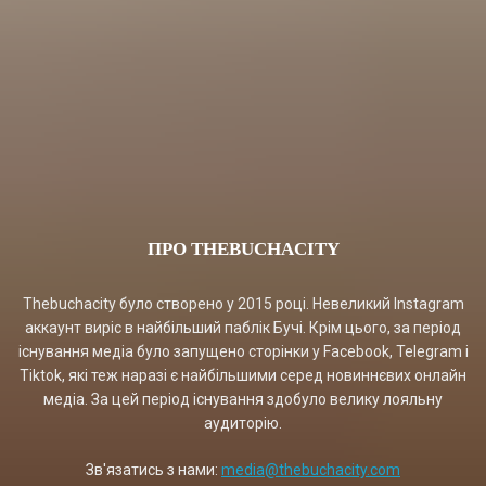
ПРО THEBUCHACITY
Thebuchacity було створено у 2015 році. Невеликий Instagram
аккаунт виріс в найбільший паблік Бучі. Крім цього, за період
існування медіа було запущено сторінки у Facebook, Telegram і
Tiktok, які теж наразі є найбільшими серед новиннєвих онлайн
медіа. За цей період існування здобуло велику лояльну
аудиторію.
Зв'язатись з нами:
media@thebuchacity.com