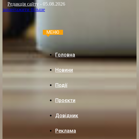
Редакція сайту
-
05.08.2026
завантажити більше
МЕНЮ
Головна
Новини
Події
Проєкти
Довідник
Реклама