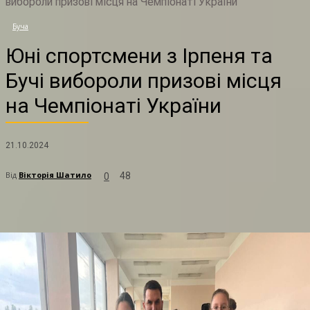
вибороли призові місця на Чемпіонаті України
Ю
Буча
Юні спортсмени з Ірпеня та
Бучі вибороли призові місця
на Чемпіонаті України
21.10.2024
Від
Вікторія Шатило
48
0