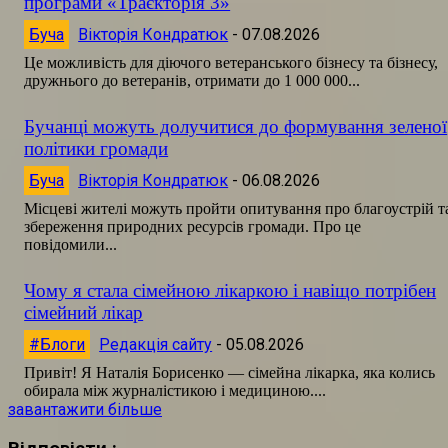
програми «Траєкторія 3»
Буча
Вікторія Кондратюк
-
07.08.2026
Це можливість для діючого ветеранського бізнесу та бізнесу,
дружнього до ветеранів, отримати до 1 000 000...
Бучанці можуть долучитися до формування зеленої
політики громади
Буча
Вікторія Кондратюк
-
06.08.2026
Місцеві жителі можуть пройти опитування про благоустрій т
збереження природних ресурсів громади. Про це
повідомили...
Чому я стала сімейною лікаркою і навіщо потрібен
сімейний лікар
#Блоги
Редакція сайту
-
05.08.2026
Привіт! Я Наталія Борисенко — сімейна лікарка, яка колись
обирала між журналістикою і медициною....
завантажити більше