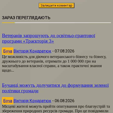
ЗАРАЗ ПЕРЕГЛЯДАЮТЬ
Ветеранів запрошують до освітньо-грантової
програми «Траєкторія 3»
Буча
Вікторія Кондратюк
-
07.08.2026
Це можливість для діючого ветеранського бізнесу та бізнесу,
дружнього до ветеранів, отримати до 1 000 000 грн на
масштабування власної справи, а також практичні знання
щодо...
Бучанці можуть долучитися до формування зеленої
політики громади
Буча
Вікторія Кондратюк
-
06.08.2026
Місцеві жителі можуть пройти опитування про благоустрій та
збереження природних ресурсів громади. Про це повідомили