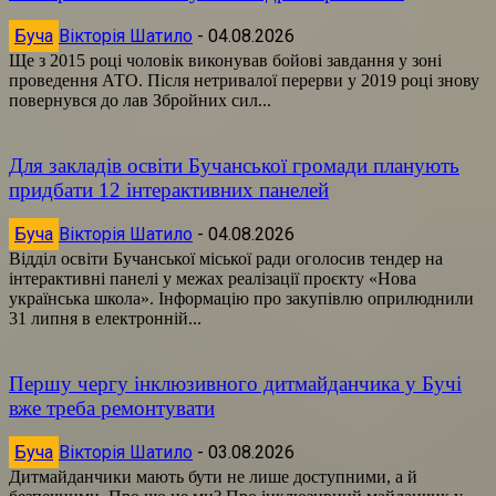
Буча
Вікторія Шатило
-
04.08.2026
Ще з 2015 році чоловік виконував бойові завдання у зоні
проведення АТО. Після нетривалої перерви у 2019 році знову
повернувся до лав Збройних сил...
Для закладів освіти Бучанської громади планують
придбати 12 інтерактивних панелей
Буча
Вікторія Шатило
-
04.08.2026
Відділ освіти Бучанської міської ради оголосив тендер на
інтерактивні панелі у межах реалізації проєкту «Нова
українська школа». Інформацію про закупівлю оприлюднили
31 липня в електронній...
Першу чергу інклюзивного дитмайданчика у Бучі
вже треба ремонтувати
Буча
Вікторія Шатило
-
03.08.2026
Дитмайданчики мають бути не лише доступними, а й