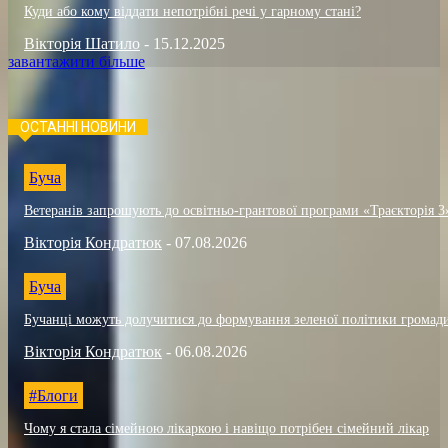
Куди або кому віддати непотрібні речі у гарному стані?
Вікторія Шатило
-
15.12.2025
завантажити більше
ОСТАННІ НОВИНИ
Буча
Ветеранів запрошують до освітньо-грантової програми «Траєкторія 3
Вікторія Кондратюк
-
07.08.2026
Буча
Бучанці можуть долучитися до формування зеленої політики громад
Вікторія Кондратюк
-
06.08.2026
#Блоги
Чому я стала сімейною лікаркою і навіщо потрібен сімейний лікар