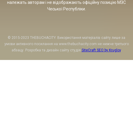
належать авторам і не відображають офіційну позицію МЗС
Чеської Республіки.
© 2015-2023 THEBUCHACITY. Використання матеріалів сайту лише за
умови активного посилання на www.thebuchacity.com не нижче третього
абзацу. Розробка та дизайн сайту студія
SiteCraft SEO by Kruglov
.