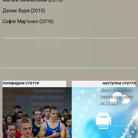
Денис Буря (2015)
Софія Марʼєнко (2016)
попередня стаття
наступна стаття
У Бучанській школі
«Бест» підвищить
бойових мистецтв
тарифи на інтернет
триває Чемпіонат
на 15-20%
Київської області з
боксу