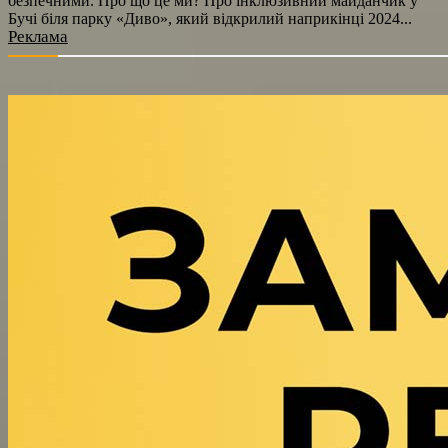
безпечними. Про що це ми? Про інклюзивний майданчик у
Бучі біля парку «Диво», який відкрилий наприкінці 2024...
Реклама