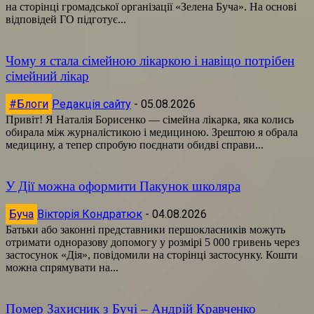
на сторінці громадської організації «Зелена Буча». На основі
відповідей ГО підготує...
Чому я стала сімейною лікаркою і навіщо потрібен
сімейний лікар
#Блоги
Редакція сайту
-
05.08.2026
Привіт! Я Наталія Борисенко — сімейна лікарка, яка колись
обирала між журналістикою і медициною. Зрештою я обрала
медицину, а тепер спробую поєднати обидві справи...
У Дії можна оформити Пакунок школяра
Буча
Вікторія Кондратюк
-
04.08.2026
Батьки або законні представники першокласників можуть
отримати одноразову допомогу у розмірі 5 000 гривень через
застосунок «Дія», повідомили на сторінці застосунку. Кошти
можна спрямувати на...
Помер Захисник з Бучі – Андрій Кравченко