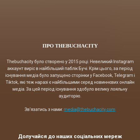
ПРО THEBUCHACITY
Thebuchacity було створено у 2015 році. Невеликий Instagram
аккаунт виріс в найбільший паблік Бучі. Крім цього, за період
існування медіа було запущено сторінки у Facebook, Telegram і
Tiktok, які теж наразі є найбільшими серед новиннєвих онлайн
медіа. За цей період існування здобуло велику лояльну
аудиторію.
Зв'язатись з нами:
media@thebuchacity.com
Долучайся до наших соціальних мереж