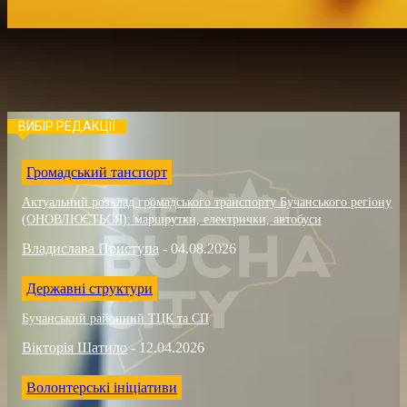
ВИБІР РЕДАКЦІЇ
Громадський танспорт
Актуальний розклад громадського транспорту Бучанського регіону
(ОНОВЛЮЄТЬСЯ): маршрутки, електрички, автобуси
Владислава Приступа
-
04.08.2026
Державні структури
Бучанський районний ТЦК та СП
Вікторія Шатило
-
12.04.2026
Волонтерські ініціативи