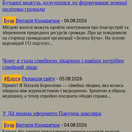
Бучанці можуть долучитися до формування зеленої
політики громади
Буча
Вікторія Кондратюк
-
06.08.2026
Місцеві жителі можуть пройти опитування про благоустрій та
збереження природних ресурсів громади. Про це повідомили
на сторінці громадської організації «Зелена Буча». На основі
відповідей ГО підготує...
Чому я стала сімейною лікаркою і навіщо потрібен
сімейний лікар
#Блоги
Редакція сайту
-
05.08.2026
Привіт! Я Наталія Борисенко — сімейна лікарка, яка колись
обирала між журналістикою і медициною. Зрештою я обрала
медицину, а тепер спробую поєднати обидві справи...
У Дії можна оформити Пакунок школяра
Буча
Вікторія Кондратюк
-
04.08.2026
Батьки або законні представники першокласників можуть