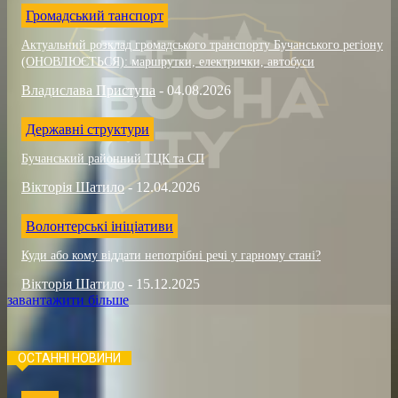
Громадський танспорт
Актуальний розклад громадського транспорту Бучанського регіону
(ОНОВЛЮЄТЬСЯ): маршрутки, електрички, автобуси
Владислава Приступа
-
04.08.2026
Державні структури
Бучанський районний ТЦК та СП
Вікторія Шатило
-
12.04.2026
Волонтерські ініціативи
Куди або кому віддати непотрібні речі у гарному стані?
Вікторія Шатило
-
15.12.2025
завантажити більше
ОСТАННІ НОВИНИ