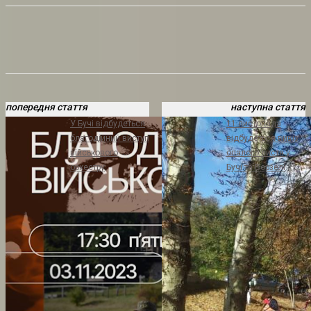
попередня стаття
наступна стаття
У Бучі відбудеться
11 листопада
благодійний виступ
відбудеться вивіз
військового
опалого листя у
оркестру
Бучі та Ворзелі