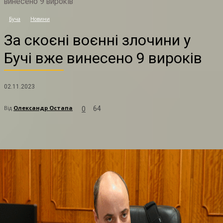
винесено 9 вироків
З
Буча
Новини
За скоєні воєнні злочини у
Бучі вже винесено 9 вироків
02.11.2023
Від
Олександр Остапа
64
0