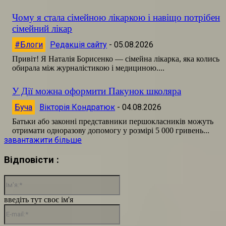
Чому я стала сімейною лікаркою і навіщо потрібен
сімейний лікар
#Блоги
Редакція сайту
-
05.08.2026
Привіт! Я Наталія Борисенко — сімейна лікарка, яка колись
обирала між журналістикою і медициною....
У Дії можна оформити Пакунок школяра
Буча
Вікторія Кондратюк
-
04.08.2026
Батьки або законні представники першокласників можуть
отримати одноразову допомогу у розмірі 5 000 гривень...
завантажити більше
Відповісти :
Ім'я:*
введіть тут своє ім'я
E-
mail:*