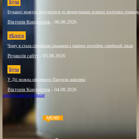
Буча
Бучанці можуть долучитися до формування зеленої політики громад
Вікторія Кондратюк
-
06.08.2026
#Блоги
Чому я стала сімейною лікаркою і навіщо потрібен сімейний лікар
Редакція сайту
-
05.08.2026
Буча
У Дії можна оформити Пакунок школяра
Вікторія Кондратюк
-
04.08.2026
завантажити більше
МЕНЮ