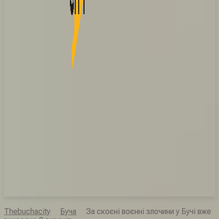
Thebuchacity
Буча
За скоєні воєнні злочини у Бучі вже