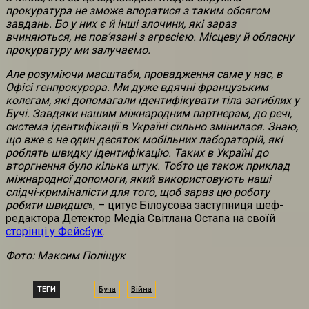
прокуратура не зможе впоратися з таким обсягом
завдань. Бо у них є й інші злочини, які зараз
вчиняються, не пов’язані з агресією. Місцеву й обласну
прокуратуру ми залучаємо.
Але розуміючи масштаби, провадження саме у нас, в
Офісі генпрокурора. Ми дуже вдячні французьким
колегам, які допомагали ідентифікувати тіла загиблих у
Бучі. Завдяки нашим міжнародним партнерам, до речі,
система ідентифікації в Україні сильно змінилася. Знаю,
що вже є не один десяток мобільних лабораторій, які
роблять швидку ідентифікацію. Таких в Україні до
вторгнення було кілька штук. Тобто це також приклад
міжнародної допомоги, який використовують наші
слідчі-криміналісти для того, щоб зараз цю роботу
робити швидше
», – цитує Білоусова заступниця шеф-
редактора Детектор Медіа Світлана Остапа на своїй
сторінці у Фейсбук
.
Фото: Максим Поліщук
ТЕГИ
Буча
Війна