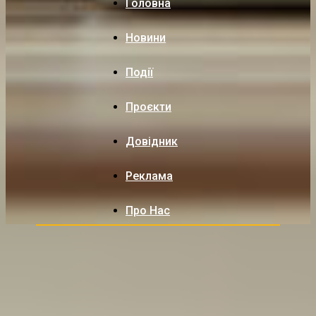
Головна
Новини
Події
Проєкти
Довідник
Реклама
Про Нас