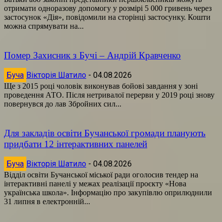
отримати одноразову допомогу у розмірі 5 000 гривень через
застосунок «Дія», повідомили на сторінці застосунку. Кошти
можна спрямувати на...
Помер Захисник з Бучі – Андрій Кравченко
Буча
Вікторія Шатило
-
04.08.2026
Ще з 2015 році чоловік виконував бойові завдання у зоні
проведення АТО. Після нетривалої перерви у 2019 році знову
повернувся до лав Збройних сил...
Для закладів освіти Бучанської громади планують
придбати 12 інтерактивних панелей
Буча
Вікторія Шатило
-
04.08.2026
Відділ освіти Бучанської міської ради оголосив тендер на
інтерактивні панелі у межах реалізації проєкту «Нова
українська школа». Інформацію про закупівлю оприлюднили
31 липня в електронній...