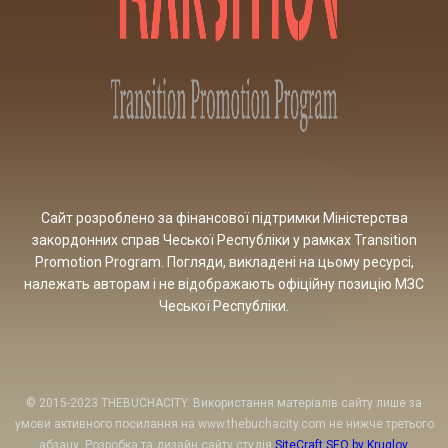
Сайт розроблено за фінансової підтримки Міністерства
закордонних справ Чеської Республіки у рамках Transition
Promotion Program. Погляди, викладені на цьому ресурсі,
належать авторам і не відображають офіційну позицію МЗС
Чеської Республіки.
© 2015-2023 THEBUCHACITY. Використання матеріалів сайту лише за
умови активного посилання на www.thebuchacity.com не нижче третього
абзацу. Розробка та дизайн сайту студія
SiteCraft SEO by Kruglov
.