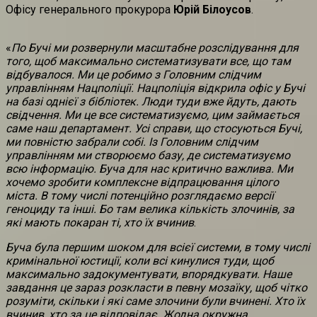
Офісу генерального прокурора
Юрій Білоусов
.
«
По Бучі ми розвернули масштабне розслідування для
того, щоб максимально систематизувати все, що там
відбувалося. Ми це робимо з Головним слідчим
управлінням Нацполіції. Нацполіція відкрила офіс у Бучі
на базі однієї з бібліотек. Люди туди вже йдуть, дають
свідчення. Ми це все систематизуємо, цим займається
саме наш департамент. Усі справи, що стосуються Бучі,
ми повністю забрали собі. Із Головним слідчим
управлінням ми створюємо базу, де систематизуємо
всю інформацію. Буча для нас критично важлива. Ми
хочемо зробити комплексне відпрацювання цілого
міста. В тому числі потенційно розглядаємо версії
геноциду та інші. Бо там велика кількість злочинів, за
які мають покаран ті, хто їх вчинив
.
Буча була першим шоком для всієї системи, в тому числі
кримінальної юстиції, коли всі кинулися туди, щоб
максимально задокументувати, впорядкувати. Наше
завдання це зараз розкласти в певну мозаїку, щоб чітко
розуміти, скільки і які саме злочини були вчинені. Хто їх
вчинив, хто за це відповідає. Жодна окружна