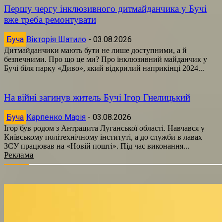
Першу чергу інклюзивного дитмайданчика у Бучі
вже треба ремонтувати
Буча
Вікторія Шатило
-
03.08.2026
Дитмайданчики мають бути не лише доступними, а й
безпечними. Про що це ми? Про інклюзивний майданчик у
Бучі біля парку «Диво», який відкрилий наприкінці 2024...
На війні загинув житель Бучі Ігор Гнелицький
Буча
Карпенко Марія
-
03.08.2026
Ігор був родом з Антрацита Луганської області. Навчався у
Київському політехнічному інституті, а до служби в лавах
ЗСУ працював на «Новій пошті». Під час виконання...
Реклама