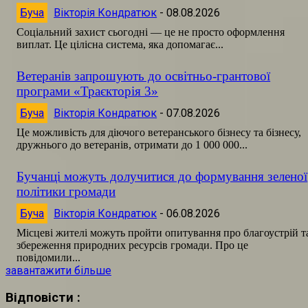
Буча
Вікторія Кондратюк
-
08.08.2026
Соціальний захист сьогодні — це не просто оформлення
виплат. Це цілісна система, яка допомагає...
Ветеранів запрошують до освітньо-грантової
програми «Траєкторія 3»
Буча
Вікторія Кондратюк
-
07.08.2026
Це можливість для діючого ветеранського бізнесу та бізнесу,
дружнього до ветеранів, отримати до 1 000 000...
Бучанці можуть долучитися до формування зеленої
політики громади
Буча
Вікторія Кондратюк
-
06.08.2026
Місцеві жителі можуть пройти опитування про благоустрій т
збереження природних ресурсів громади. Про це
повідомили...
завантажити більше
Відповісти :