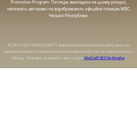
Promotion Program. Погляди, викладені на цьому ресурсі,
належать авторам і не відображають офіційну позицію МЗС
Чеської Республіки.
© 2015-2023 THEBUCHACITY. Використання матеріалів сайту лише за
умови активного посилання на www.thebuchacity.com не нижче третього
абзацу. Розробка та дизайн сайту студія
SiteCraft SEO by Kruglov
.