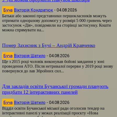
Буча
Вікторія Кондратюк
-
04.08.2026
Батьки або законні представники першокласників можуть
отримати одноразову допомогу у розмірі 5 000 гривень через
застосунок «Дія», повідомили на сторінці застосунку. Кошти
можна спрямувати на...
Помер Захисник з Бучі – Андрій Кравченко
Буча
Вікторія Шатило
-
04.08.2026
Ще з 2015 році чоловік виконував бойові завдання у зоні
проведення АТО. Після нетривалої перерви у 2019 році знову
повернувся до лав Збройних сил...
Для закладів освіти Бучанської громади планують
придбати 12 інтерактивних панелей
Буча
Вікторія Шатило
-
04.08.2026
Відділ освіти Бучанської міської ради оголосив тендер на
інтерактивні панелі у межах реалізації проєкту «Нова