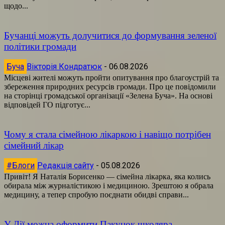
щодо...
Бучанці можуть долучитися до формування зеленої
політики громади
Буча
Вікторія Кондратюк
-
06.08.2026
Місцеві жителі можуть пройти опитування про благоустрій та
збереження природних ресурсів громади. Про це повідомили
на сторінці громадської організації «Зелена Буча». На основі
відповідей ГО підготує...
Чому я стала сімейною лікаркою і навіщо потрібен
сімейний лікар
#Блоги
Редакція сайту
-
05.08.2026
Привіт! Я Наталія Борисенко — сімейна лікарка, яка колись
обирала між журналістикою і медициною. Зрештою я обрала
медицину, а тепер спробую поєднати обидві справи...
У Дії можна оформити Пакунок школяра