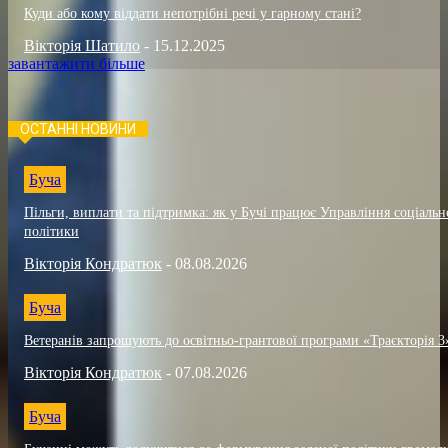
Куди або кому віддати непотрібні речі у гарному стані?
Вікторія Шатило
-
15.12.2025
завантажити більше
ОСТАННІ НОВИНИ
Буча
Пільги, виплати та підтримка: як у Бучі працює Управління соціальн
політики
Вікторія Кондратюк
-
08.08.2026
Буча
Ветеранів запрошують до освітньо-грантової програми «Траєкторія 3
Вікторія Кондратюк
-
07.08.2026
Буча