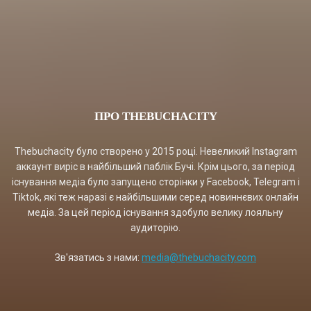
ПРО THEBUCHACITY
Thebuchacity було створено у 2015 році. Невеликий Instagram
аккаунт виріс в найбільший паблік Бучі. Крім цього, за період
існування медіа було запущено сторінки у Facebook, Telegram і
Tiktok, які теж наразі є найбільшими серед новиннєвих онлайн
медіа. За цей період існування здобуло велику лояльну
аудиторію.
Зв'язатись з нами:
media@thebuchacity.com