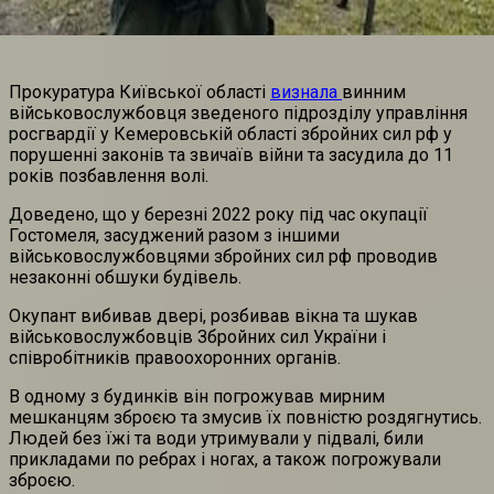
Прокуратура Київської області
визнала
винним
військовослужбовця зведеного підрозділу управління
росгвардії у Кемеровській області збройних сил рф у
порушенні законів та звичаїв війни та засудила до 11
років позбавлення волі.
Доведено, що у березні 2022 року під час окупації
Гостомеля, засуджений разом з іншими
військовослужбовцями збройних сил рф проводив
незаконні обшуки будівель.
Окупант вибивав двері, розбивав вікна та шукав
військовослужбовців Збройних сил України і
співробітників правоохоронних органів.
В одному з будинків він погрожував мирним
мешканцям зброєю та змусив їх повністю роздягнутись.
Людей без їжі та води утримували у підвалі, били
прикладами по ребрах і ногах, а також погрожували
зброєю.