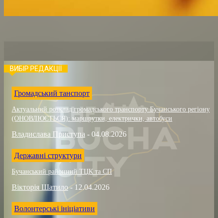
ВИБІР РЕДАКЦІЇ
Громадський танспорт
Актуальний розклад громадського транспорту Бучанського регіону
(ОНОВЛЮЄТЬСЯ): маршрутки, електрички, автобуси
Владислава Приступа
-
04.08.2026
Державні структури
Бучанський районний ТЦК та СП
Вікторія Шатило
-
12.04.2026
Волонтерські ініціативи