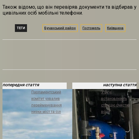
Також відомо, що він перевіряв документи та відбирав у
цивільних осіб мобільні телефони.
ТЕГИ
Бучанський район
Гостомель
Київщина
попередня стаття
наступна стаття
Парламентський
У Бучі
комітет ухвалив
встановлюють
перейменування
станцію очистки
низки міст та сіл
води