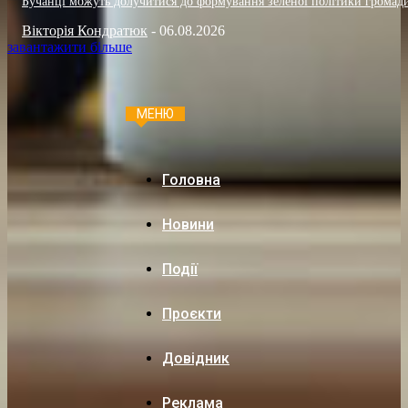
Бучанці можуть долучитися до формування зеленої політики громад
Вікторія Кондратюк
-
06.08.2026
завантажити більше
МЕНЮ
Головна
Новини
Події
Проєкти
Довідник
Реклама