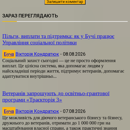
ЗАРАЗ ПЕРЕГЛЯДАЮТЬ
Пільги, виплати та підтримка: як у Бучі працює
Управління соціальної політики
Буча
Вікторія Кондратюк
-
08.08.2026
Соціальний захист сьогодні — це не просто оформлення
виплат. Це цілісна система, яка допомагає людям у
найскладніші періоди життя, підтримує ветеранів, допомагає
адаптуватися внутрішньо...
Ветеранів запрошують до освітньо-грантової
програми «Траєкторія 3»
Буча
Вікторія Кондратюк
-
07.08.2026
Це можливість для діючого ветеранського бізнесу та бізнесу,
дружнього до ветеранів, отримати до 1 000 000 грн на
масштабування власної справи, а також практичні знання