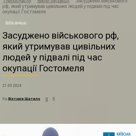
Thebuchacity
Вибір редакції
Засуджено військового
рф, який утримував цивільних людей у підвалі під час
окупації Гостомеля
Вибір редакції
З
Засуджено військового рф,
який утримував цивільних
людей у підвалі під час
окупації Гостомеля
21.03.2024
Від
Вікторія Шатило
5
0