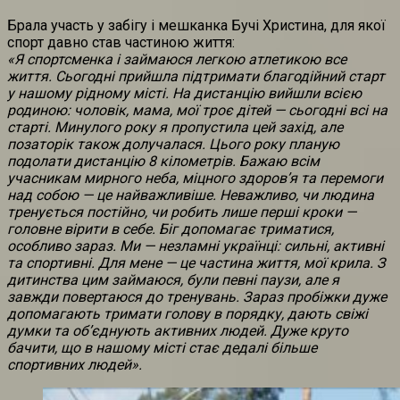
Брала участь у забігу і мешканка Бучі Христина, для якої
спорт давно став частиною життя:
«Я спортсменка і займаюся легкою атлетикою все
життя. Сьогодні прийшла підтримати благодійний старт
у нашому рідному місті. На дистанцію вийшли всією
родиною: чоловік, мама, мої троє дітей — сьогодні всі на
старті. Минулого року я пропустила цей захід, але
позаторік також долучалася. Цього року планую
подолати дистанцію 8 кілометрів. Бажаю всім
учасникам мирного неба, міцного здоров’я та перемоги
над собою — це найважливіше. Неважливо, чи людина
тренується постійно, чи робить лише перші кроки —
головне вірити в себе. Біг допомагає триматися,
особливо зараз. Ми — незламні українці: сильні, активні
та спортивні. Для мене — це частина життя, мої крила. З
дитинства цим займаюся, були певні паузи, але я
завжди повертаюся до тренувань. Зараз пробіжки дуже
допомагають тримати голову в порядку, дають свіжі
думки та об’єднують активних людей. Дуже круто
бачити, що в нашому місті стає дедалі більше
спортивних людей».