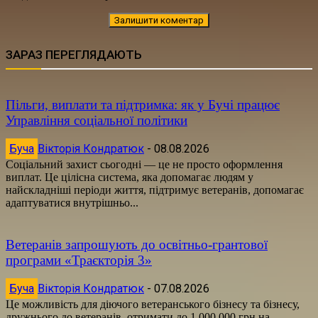
ЗАРАЗ ПЕРЕГЛЯДАЮТЬ
Пільги, виплати та підтримка: як у Бучі працює
Управління соціальної політики
Буча
Вікторія Кондратюк
-
08.08.2026
Соціальний захист сьогодні — це не просто оформлення
виплат. Це цілісна система, яка допомагає людям у
найскладніші періоди життя, підтримує ветеранів, допомагає
адаптуватися внутрішньо...
Ветеранів запрошують до освітньо-грантової
програми «Траєкторія 3»
Буча
Вікторія Кондратюк
-
07.08.2026
Це можливість для діючого ветеранського бізнесу та бізнесу,
дружнього до ветеранів, отримати до 1 000 000 грн на