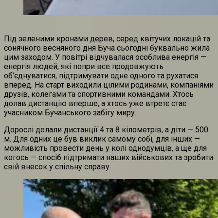
Під зеленими кронами дерев, серед квітучих локацій та
сонячного весняного дня Буча сьогодні буквально жила
цим заходом. У повітрі відчувалася особлива енергія —
енергія людей, які попри все продовжують
об’єднуватися, підтримувати одне одного та рухатися
вперед. На старт виходили цілими родинами, компаніями
друзів, колегами та спортивними командами. Хтось
долав дистанцію вперше, а хтось уже втретє стає
учасником Бучанського забігу миру.
Дорослі долали дистанції 4 та 8 кілометрів, а діти — 500
м. Для одних це був виклик самому собі, для інших —
можливість провести день у колі однодумців, а ще для
когось — спосіб підтримати наших військових та зробити
свій внесок у спільну справу.