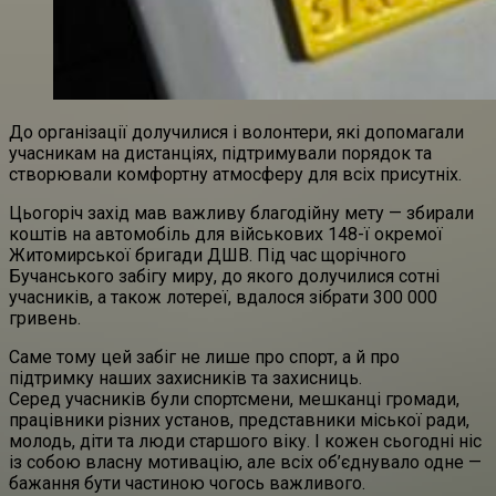
До організації долучилися і волонтери, які допомагали
учасникам на дистанціях, підтримували порядок та
створювали комфортну атмосферу для всіх присутніх.
Цьогоріч захід мав важливу благодійну мету — збирали
коштів на автомобіль для військових 148-ї окремої
Житомирської бригади ДШВ. Під час щорічного
Бучанського забігу миру, до якого долучилися сотні
учасників, а також лотереї, вдалося зібрати 300 000
гривень.
Саме тому цей забіг не лише про спорт, а й про
підтримку наших захисників та захисниць.
Серед учасників були спортсмени, мешканці громади,
працівники різних установ, представники міської ради,
молодь, діти та люди старшого віку. І кожен сьогодні ніс
із собою власну мотивацію, але всіх об’єднувало одне —
бажання бути частиною чогось важливого.