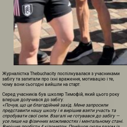
Журналістка Thebuchacity поспілкувалася з учасниками
забігу та запитали про їхні враження, мотивацію і те,
чому вони сьогодні вийшли на старт.
Серед учасників був школяр Тимофій, який цього року
вперше долучився до забігу:
«Почув, що це благодійний захід. Мене запросили
представити нашу школу і я вирішив взяти участь та
спробувати свої сили. Взагалі не готувався до забігу —
усе лише на фізичних можливостях і ментальному стані.
Вирішив пробігти 4 кілометри. Прийшов сюди разом із