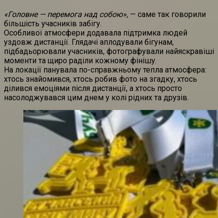
«Головне — перемога над собою»,
— саме так говорили
більшість учасників забігу.
Особливої атмосфери додавала підтримка людей
уздовж дистанції. Глядачі аплодували бігунам,
підбадьорювали учасників, фотографували найяскравіші
моменти та щиро раділи кожному фінішу.
На локації панувала по-справжньому тепла атмосфера:
хтось знайомився, хтось робив фото на згадку, хтось
ділився емоціями після дистанції, а хтось просто
насолоджувався цим днем у колі рідних та друзів.