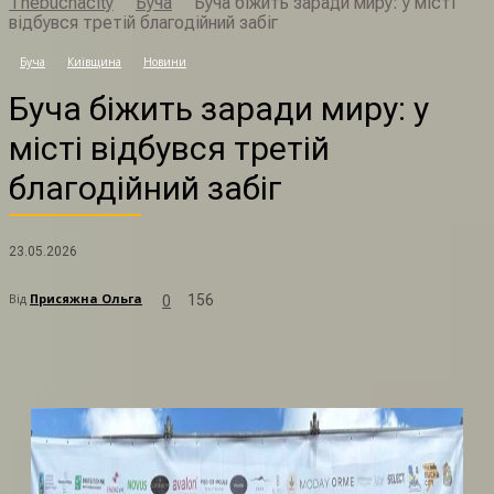
Thebuchacity
Буча
Буча біжить заради миру: у місті
відбувся третій благодійний забіг
Б
Буча
Київщина
Новини
Буча біжить заради миру: у
місті відбувся третій
благодійний забіг
23.05.2026
Від
Присяжна Ольга
156
0