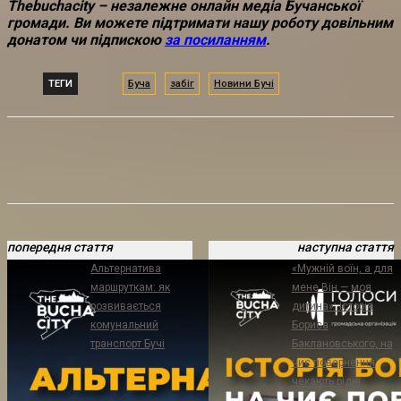
Thebuchacity – незалежне онлайн медіа Бучанської
громади. Ви можете підтримати нашу роботу
довільним
донатом чи підпискою
за посиланням
.
ТЕГИ
Буча
забіг
Новини Бучі
попередня стаття
наступна стаття
Альтернатива
«Мужній воїн, а для
маршруткам: як
мене Він — моя
розвивається
дитина»: історія
комунальний
Бориса
транспорт Бучі
Баклановського, на
чиє повернення
чекають рідні