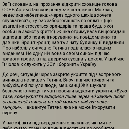
За її словами, на прохання відкрити сховище голова
ОСББ Артем Ланской реагував негативно. Мовляв,
невелика небезпека: «через одного шахіда хочете
спускатися?», «у вас заборгованість по оплаті» (що
взагалі не стосується орендарів та права будь-якої
особи на захист укриття). Жінка отримувала вищезгадані
відповіді або повне ігнорування на повідомлення та
дзвінки. Врешті-решт, навіть з чату будинку її видалили.
Про наболілу ситуацію Тетяна поділилася з нашим
виданням. Не одну ніч вона з своїм сином під час
тривоги провела під дверима сусідів у цоколі. У цей час
її чоловік служить у ЗСУ і боронить Україну.
До речі, ситуація через закрите укриття під час тривоги
виникала не лише у Тетяни. Вночі під час тривоги та
вибухів, які почули люди, мешканці ЖК шукали
безпечного місця і у чаті просили відкрити укриття.
«Було
таке, коли укриття відкрили лише через 40 хвилин після
оголошеної тривоги, на той момент вибухи ракет
минули»,
– акцентує Тетяна, яка не може ігнорувати
сирену.
У нас є факти підтвердження слів жінки, які ми не
публікуємо, тому що вони відносяться до особистої