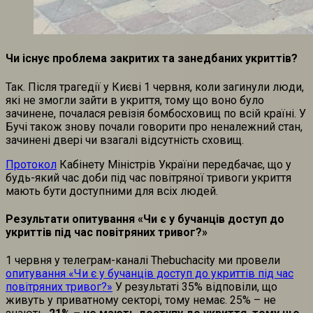
Чи існує проблема закритих та занедбаних укриттів?
Так. Після трагедії у Києві 1 червня, коли загинули люди,
які не змогли зайти в укриття, тому що воно було
зачинене, почалася ревізія бомбосховищ по всій країні. У
Бучі також знову почали говорити про неналежний стан,
зачинені двері чи взагалі відсутність сховищ.
Протокол
Кабінету Міністрів України передбачає, що у
будь-який час доби під час повітряної тривоги укриття
мають бути доступними для всіх людей.
Результати опитування «Чи є у бучанців доступ до
укриттів під час повітряних тривог?»
1 червня у телеграм-каналі Thebuchacity ми провели
опитування «Чи є у бучанців доступ до укриттів під час
повітряних тривог?»
У результаті 35% відповіли, що
живуть у приватному секторі, тому немає. 25% – не