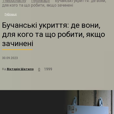
Thebuchacity
Публікації
Бучанські укриття: де вони,
для кого та що робити, якщо зачинені
Б
Публікації
Бучанські укриття: де вони,
для кого та що робити, якщо
зачинені
30.09.2023
Від
Вікторія Шатило
1999
0