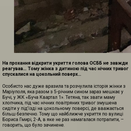
На прохання відкрити укриття голова ОСББ не завжди
реагував… Тому жінка з дитиною під час нічних тривог
спускалися на цокольний поверх…
Особисто нас дуже вразила та розчулила історія жінки з
Маріуполя, яка разом з 5-річним сином зараз мешкає у
Бучі, у ЖК «Буча Квартал 1». Тетяна, так звати маму
хлопчика, під час нічних повітряних тривог змушена
сидіти у під’їзді на цокольному поверсі, де вважається
більш безпечно. Тому що найближче укриття по вулиці
Бориса Гмирі, 2-А, в яке не раз намагалася потрапити, –
говорить, що було зачинене.