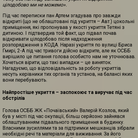
цілодобово ми не можемо».
Під час переписки пан Артем згадував про завжди
відкриті (що не облаштовані під укриття – Авт.) цокольні
приміщення, які пропонував у якості укриття Тетяні з
дитиною. І підтвердив той факт, що підвал почав
відкривати цілодобово після надходження
розпорядження з КОДА. Наразі укриття по вулиці Бриса
Гмирі, 2-А під час тривоги дійсно відкрите, але як ОСББ
вирішило це питання голова особисто нам не уточнював.
Хочеться вірити, що такі випадки – це виняток.
Нагадуємо, що відповідальність за роботу укриттів
несуть керівники тих органів та установ, на балансі яких
вони перебувають.
Найпростіше укриття – заспокоює та виручає під час
обстрілів
Голова ОСББ ЖК «Почаївський» Валерій Козлов, який
був у місті під час окупації, більш серйозно зайнявся
облаштуванням підвального приміщення в будинку.
Власними зусиллями та за підтримки мешканців зібрали
необхідні речі та матеріали для виживання. За його