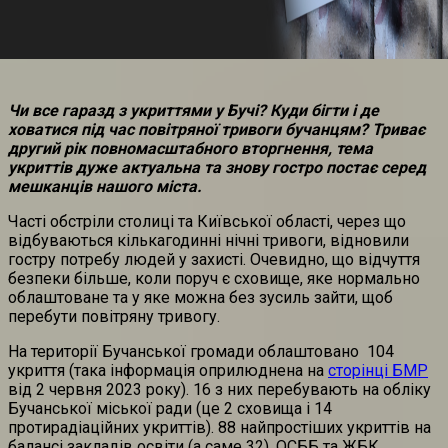
Чи все гаразд з укриттями у Бучі? Куди бігти і де
ховатися під час повітряної тривоги бучанцям? Триває
другий рік повномасштабного вторгнення, тема
укриттів дуже актуальна та знову гостро постає серед
мешканців нашого міста.
Часті обстріли столиці та Київської області, через що
відбуваються кількагодинні нічні тривоги, відновили
гостру потребу людей у захисті. Очевидно, що відчуття
безпеки більше, коли поруч є сховище, яке нормально
облаштоване та у яке можна без зусиль зайти, щоб
перебути повітряну тривогу.
На території Бучанської громади облаштовано 104
укриття (така інформація оприлюднена на
сторінці БМР
від 2 червня 2023 року). 16 з них перебувають на обліку
Бучанської міської ради (це 2 сховища і 14
протирадіаційних укриттів). 88 найпростіших укриттів на
балансі закладів освіти (а саме 32), ОСББ та ЖБК,