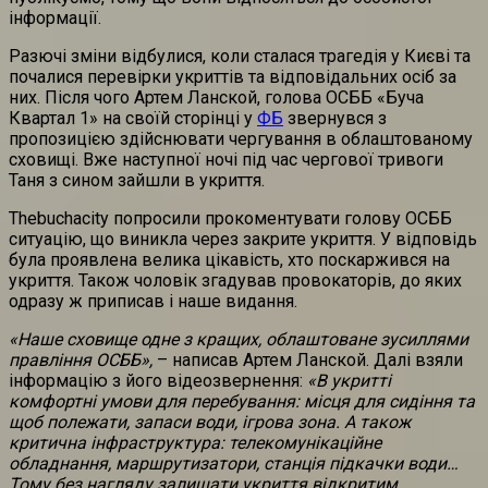
інформації.
Разючі зміни відбулися, коли сталася трагедія у Києві та
почалися перевірки укриттів та відповідальних осіб за
них. Після чого Артем Ланской, голова ОСББ «Буча
Квартал 1» на своїй сторінці у
ФБ
звернувся з
пропозицією здійснювати чергування в облаштованому
сховищі. Вже наступної ночі під час чергової тривоги
Таня з сином зайшли в укриття.
Thebuchacity попросили прокоментувати голову ОСББ
ситуацію, що виникла через закрите укриття. У відповідь
була проявлена велика цікавість, хто поскаржився на
укриття. Також чоловік згадував провокаторів, до яких
одразу ж приписав і наше видання.
«Наше сховище одне з кращих, облаштоване зусиллями
правління ОСББ»,
– написав Артем Ланской. Далі взяли
інформацію з його відеозвернення:
«В укритті
комфортні умови для перебування: місця для сидіння та
щоб полежати, запаси води, ігрова зона. А також
критична інфраструктура: телекомунікаційне
обладнання, маршрутизатори, станція підкачки води…
Тому без нагляду залишати укриття відкритим