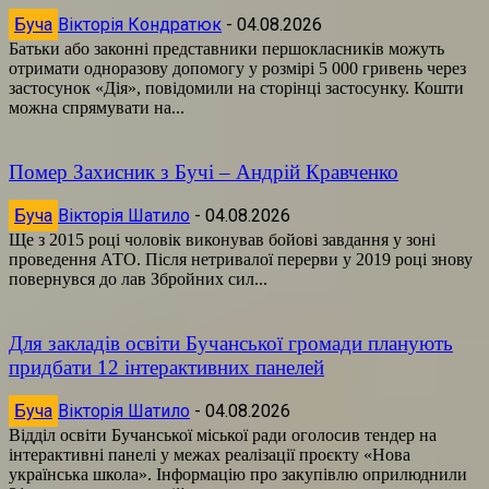
Буча
Вікторія Кондратюк
-
04.08.2026
Батьки або законні представники першокласників можуть
отримати одноразову допомогу у розмірі 5 000 гривень через
застосунок «Дія», повідомили на сторінці застосунку. Кошти
можна спрямувати на...
Помер Захисник з Бучі – Андрій Кравченко
Буча
Вікторія Шатило
-
04.08.2026
Ще з 2015 році чоловік виконував бойові завдання у зоні
проведення АТО. Після нетривалої перерви у 2019 році знову
повернувся до лав Збройних сил...
Для закладів освіти Бучанської громади планують
придбати 12 інтерактивних панелей
Буча
Вікторія Шатило
-
04.08.2026
Відділ освіти Бучанської міської ради оголосив тендер на
інтерактивні панелі у межах реалізації проєкту «Нова
українська школа». Інформацію про закупівлю оприлюднили