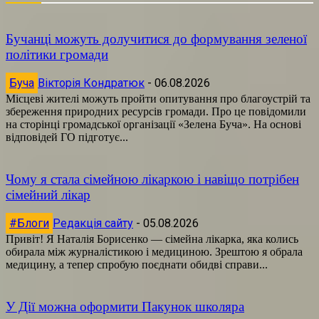
Бучанці можуть долучитися до формування зеленої
політики громади
Буча
Вікторія Кондратюк
-
06.08.2026
Місцеві жителі можуть пройти опитування про благоустрій та
збереження природних ресурсів громади. Про це повідомили
на сторінці громадської організації «Зелена Буча». На основі
відповідей ГО підготує...
Чому я стала сімейною лікаркою і навіщо потрібен
сімейний лікар
#Блоги
Редакція сайту
-
05.08.2026
Привіт! Я Наталія Борисенко — сімейна лікарка, яка колись
обирала між журналістикою і медициною. Зрештою я обрала
медицину, а тепер спробую поєднати обидві справи...
У Дії можна оформити Пакунок школяра