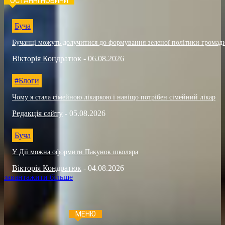
ОСТАННІ НОВИНИ
Буча
Бучанці можуть долучитися до формування зеленої політики громад
Вікторія Кондратюк
-
06.08.2026
#Блоги
Чому я стала сімейною лікаркою і навіщо потрібен сімейний лікар
Редакція сайту
-
05.08.2026
Буча
У Дії можна оформити Пакунок школяра
Вікторія Кондратюк
-
04.08.2026
завантажити більше
МЕНЮ