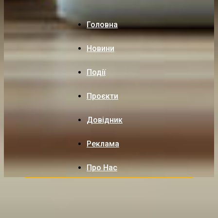
Головна
Новини
Події
Проєкти
Довідник
Реклама
Про Нас