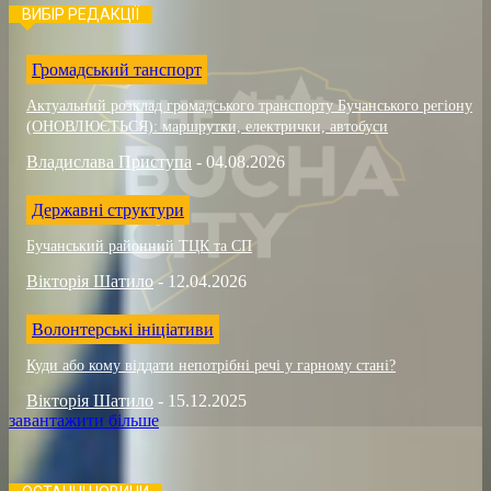
ВИБІР РЕДАКЦІЇ
Громадський танспорт
Актуальний розклад громадського транспорту Бучанського регіону
(ОНОВЛЮЄТЬСЯ): маршрутки, електрички, автобуси
Владислава Приступа
-
04.08.2026
Державні структури
Бучанський районний ТЦК та СП
Вікторія Шатило
-
12.04.2026
Волонтерські ініціативи
Куди або кому віддати непотрібні речі у гарному стані?
Вікторія Шатило
-
15.12.2025
завантажити більше