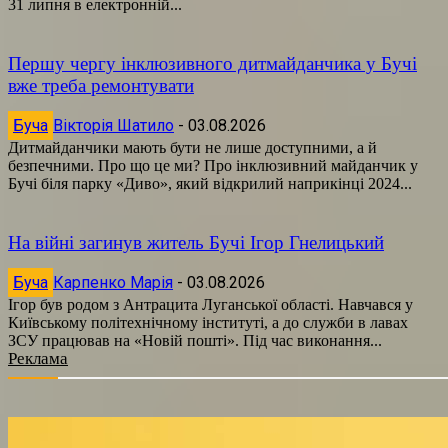
31 липня в електронній...
Першу чергу інклюзивного дитмайданчика у Бучі
вже треба ремонтувати
Буча
Вікторія Шатило
-
03.08.2026
Дитмайданчики мають бути не лише доступними, а й
безпечними. Про що це ми? Про інклюзивний майданчик у
Бучі біля парку «Диво», який відкрилий наприкінці 2024...
На війні загинув житель Бучі Ігор Гнелицький
Буча
Карпенко Марія
-
03.08.2026
Ігор був родом з Антрацита Луганської області. Навчався у
Київському політехнічному інституті, а до служби в лавах
ЗСУ працював на «Новій пошті». Під час виконання...
Реклама