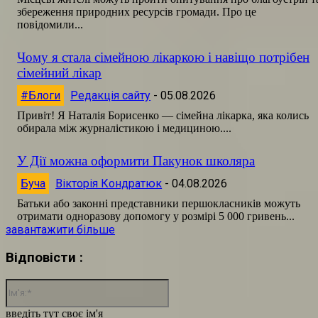
збереження природних ресурсів громади. Про це
повідомили...
Чому я стала сімейною лікаркою і навіщо потрібен
сімейний лікар
#Блоги
Редакція сайту
-
05.08.2026
Привіт! Я Наталія Борисенко — сімейна лікарка, яка колись
обирала між журналістикою і медициною....
У Дії можна оформити Пакунок школяра
Буча
Вікторія Кондратюк
-
04.08.2026
Батьки або законні представники першокласників можуть
отримати одноразову допомогу у розмірі 5 000 гривень...
завантажити більше
Відповісти :
Ім'я:*
введіть тут своє ім'я