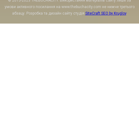
© 2015-2023 THEBUCHACITY. Використання матеріалів сайту лише за
умови активного посилання на www.thebuchacity.com не нижче третього
абзацу. Розробка та дизайн сайту студія
SiteCraft SEO by Kruglov
.