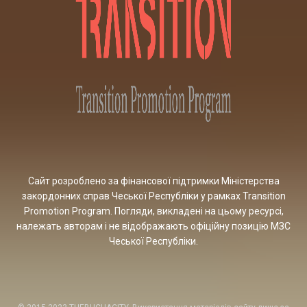
Сайт розроблено за фінансової підтримки Міністерства
закордонних справ Чеської Республіки у рамках Transition
Promotion Program. Погляди, викладені на цьому ресурсі,
належать авторам і не відображають офіційну позицію МЗС
Чеської Республіки.