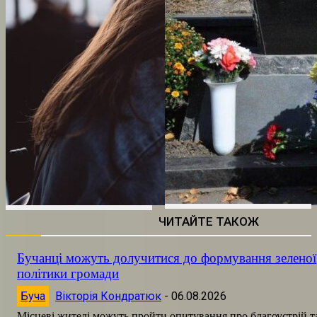
ЧИТАЙТЕ ТАКОЖ
Бучанці можуть долучитися до формування зеленої
політики громади
Буча
Вікторія Кондратюк
-
06.08.2026
Місцеві жителі можуть пройти опитування про благоустрій т