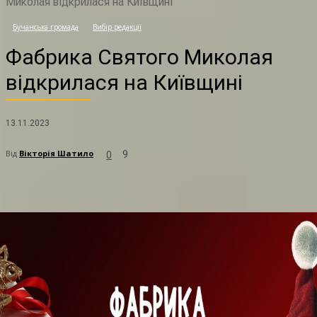
Миколая відкрилася на Київщині
Ф
Бучанська громада
Вибір редакції
Фабрика Святого Миколая
відкрилася на Київщині
13.11.2023
Від
Вікторія Шатило
9
0