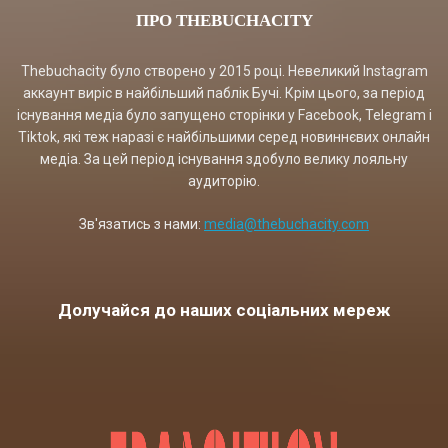
ПРО THEBUCHACITY
Thebuchacity було створено у 2015 році. Невеликий Instagram
аккаунт виріс в найбільший паблік Бучі. Крім цього, за період
існування медіа було запущено сторінки у Facebook, Telegram і
Tiktok, які теж наразі є найбільшими серед новиннєвих онлайн
медіа. За цей період існування здобуло велику лояльну
аудиторію.
Зв'язатись з нами:
media@thebuchacity.com
Долучайся до наших соціальних мереж