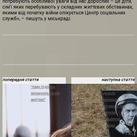
потребують особливої уваги від нас дорослих – це діти,
сім’ї яких перебувають у складних життєвих обставинах,
якими від початку війни опікується Центр соціальних
служб», – пишуть у міськраді.
попередня стаття
наступна стаття
Чому підлітки
На Київщині
ризикують своїм
відкрили
життям?
меморіали
льотчикам, які
загинули
захищаючи
столицю