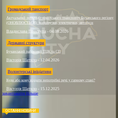
Громадський танспорт
Актуальний розклад громадського транспорту Бучанського регіону
(ОНОВЛЮЄТЬСЯ): маршрутки, електрички, автобуси
Владислава Приступа
-
04.08.2026
Державні структури
Бучанський районний ТЦК та СП
Вікторія Шатило
-
12.04.2026
Волонтерські ініціативи
Куди або кому віддати непотрібні речі у гарному стані?
Вікторія Шатило
-
15.12.2025
завантажити більше
ОСТАННІ НОВИНИ