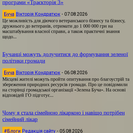
програми «Траєкторія 3»
Буча
Вікторія Кондратюк
-
07.08.2026
Це можливість для діючого ветеранського бізнесу та бізнесу,
дружнього до ветеранів, отримати до 1 000 000 грн на
масштабування власної справи, а також практичні знання
щодо...
Бучанці можуть долучитися до формування зеленої
політики громади
Буча
Вікторія Кондратюк
-
06.08.2026
Місцеві жителі можуть пройти опитування про благоустрій та
збереження природних ресурсів громади. Про це повідомили
на сторінці громадської організації «Зелена Буча». На основі
відповідей ГО підготує...
Чому я стала сімейною лікаркою і навіщо потрібен
сімейний лікар
#Блоги
Редакція сайту
-
05.08.2026