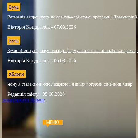
Буча
Ветеранів запрошують до освітньо-грантової програми «Траєкторія 3
Вікторія Кондратюк
-
07.08.2026
Буча
Бучанці можуть долучитися до формування зеленої політики громад
Вікторія Кондратюк
-
06.08.2026
#Блоги
Чому я стала сімейною лікаркою і навіщо потрібен сімейний лікар
Редакція сайту
-
05.08.2026
завантажити більше
МЕНЮ