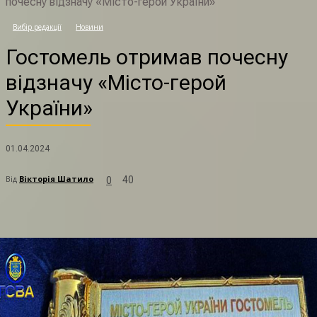
почесну відзначу «Місто-герой України»
Г
Вибір редакції
Новини
Гостомель отримав почесну
відзначу «Місто-герой
України»
01.04.2024
Від
Вікторія Шатило
40
0