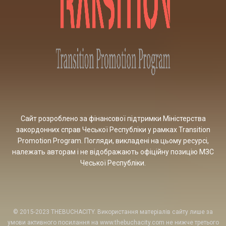
Сайт розроблено за фінансової підтримки Міністерства
закордонних справ Чеської Республіки у рамках Transition
Promotion Program. Погляди, викладені на цьому ресурсі,
належать авторам і не відображають офіційну позицію МЗС
Чеської Республіки.
© 2015-2023 THEBUCHACITY. Використання матеріалів сайту лише за
умови активного посилання на www.thebuchacity.com не нижче третього