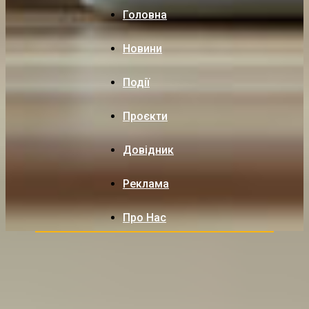
Головна
Новини
Події
Проєкти
Довідник
Реклама
Про Нас