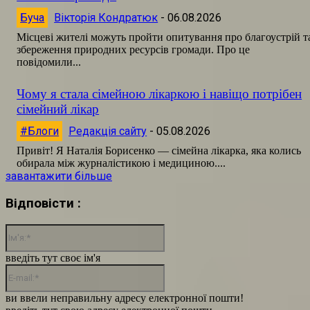
Буча
Вікторія Кондратюк
-
06.08.2026
Місцеві жителі можуть пройти опитування про благоустрій т
збереження природних ресурсів громади. Про це
повідомили...
Чому я стала сімейною лікаркою і навіщо потрібен
сімейний лікар
#Блоги
Редакція сайту
-
05.08.2026
Привіт! Я Наталія Борисенко — сімейна лікарка, яка колись
обирала між журналістикою і медициною....
завантажити більше
Відповісти :
Ім'я:*
введіть тут своє ім'я
E-
mail:*
ви ввели неправильну адресу електронної пошти!