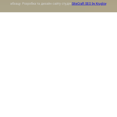
абзацу. Розробка та дизайн сайту студія
SiteCraft SEO by Kruglov
.