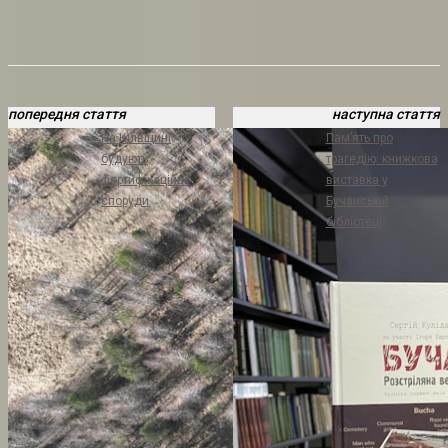
попередня стаття
наступна стаття
На Київщині
Пам’ять про
будують
трагедію: книжкова
фортифікаційні
виставка у
споруди
Бучанській
бібліотеці