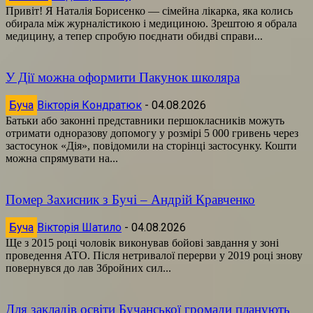
Привіт! Я Наталія Борисенко — сімейна лікарка, яка колись
обирала між журналістикою і медициною. Зрештою я обрала
медицину, а тепер спробую поєднати обидві справи...
У Дії можна оформити Пакунок школяра
Буча
Вікторія Кондратюк
-
04.08.2026
Батьки або законні представники першокласників можуть
отримати одноразову допомогу у розмірі 5 000 гривень через
застосунок «Дія», повідомили на сторінці застосунку. Кошти
можна спрямувати на...
Помер Захисник з Бучі – Андрій Кравченко
Буча
Вікторія Шатило
-
04.08.2026
Ще з 2015 році чоловік виконував бойові завдання у зоні
проведення АТО. Після нетривалої перерви у 2019 році знову
повернувся до лав Збройних сил...
Для закладів освіти Бучанської громади планують