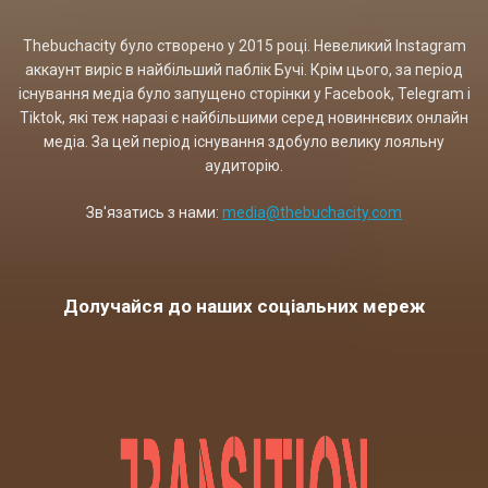
Thebuchacity було створено у 2015 році. Невеликий Instagram
аккаунт виріс в найбільший паблік Бучі. Крім цього, за період
існування медіа було запущено сторінки у Facebook, Telegram і
Tiktok, які теж наразі є найбільшими серед новиннєвих онлайн
медіа. За цей період існування здобуло велику лояльну
аудиторію.
Зв'язатись з нами:
media@thebuchacity.com
Долучайся до наших соціальних мереж