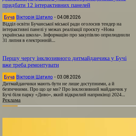
придбати 12 інтерактивних панелей
Буча
Вікторія Шатило
-
04.08.2026
Відділ освіти Бучанської міської ради оголосив тендер на
інтерактивні панелі у межах реалізації проєкту «Нова
українська школа». Інформацію про закупівлю оприлюднили
31 липня в електронній...
Першу чергу інклюзивного дитмайданчика у Бучі
вже треба ремонтувати
Буча
Вікторія Шатило
-
03.08.2026
Дитмайданчики мають бути не лише доступними, а й
безпечними. Про що це ми? Про інклюзивний майданчик у
Бучі біля парку «Диво», який відкрилий наприкінці 2024...
Реклама