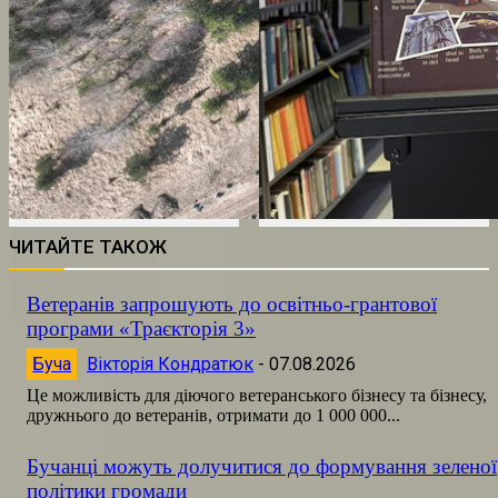
ЧИТАЙТЕ ТАКОЖ
Ветеранів запрошують до освітньо-грантової
програми «Траєкторія 3»
Буча
Вікторія Кондратюк
-
07.08.2026
Це можливість для діючого ветеранського бізнесу та бізнесу,
дружнього до ветеранів, отримати до 1 000 000...
Бучанці можуть долучитися до формування зеленої
політики громади