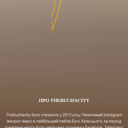
ПРО THEBUCHACITY
Thebuchacity було створено у 2015 році. Невеликий Instagram
аккаунт виріс в найбільший паблік Бучі. Крім цього, за період
існування медіа було запущено сторінки у Facebook, Telegram і