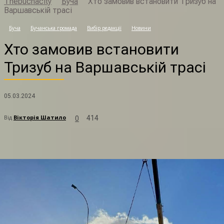
Thebuchacity
Буча
Хто замовив встановити Тризуб на
Варшавській трасі
Х
Буча
Бучанська громада
Вибір редакції
Новини
Хто замовив встановити
Тризуб на Варшавській трасі
05.03.2024
Від
Вікторія Шатило
414
0