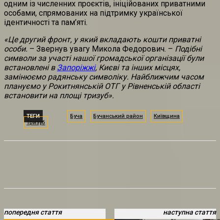
одним із численних проєктів, ініційованих приватними
особами, спрямованих на підтримку української
ідентичності та пам’яті.
«Це другий фронт, у який вкладають кошти приватні
особи.
– Звернув увагу Микола Федорович. –
Подібні
символи за участі нашої громадської організації були
встановлені в
Запоріжжі
, Києві та інших місцях,
замінюємо радянську символіку. Найближчим часом
плануємо у Рокитнянській ОТГ у Рівненській області
встановити на площі тризуб».
ТЕГИ
Буча
Бучанський район
Київщина
Тризуб
попередня стаття
наступна стаття