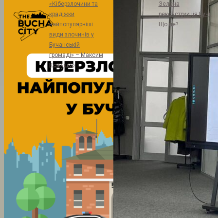
«Кіберзлочини та
Зелена
крадіжки
реконструкція Бучі.
найпопулярніші
Що це?
види злочинів у
Бучанській
громаді» – Максим
Кожушко