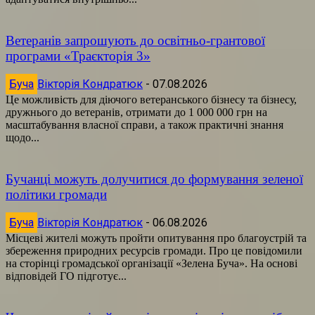
Ветеранів запрошують до освітньо-грантової
програми «Траєкторія 3»
Буча
Вікторія Кондратюк
-
07.08.2026
Це можливість для діючого ветеранського бізнесу та бізнесу,
дружнього до ветеранів, отримати до 1 000 000 грн на
масштабування власної справи, а також практичні знання
щодо...
Бучанці можуть долучитися до формування зеленої
політики громади
Буча
Вікторія Кондратюк
-
06.08.2026
Місцеві жителі можуть пройти опитування про благоустрій та
збереження природних ресурсів громади. Про це повідомили
на сторінці громадської організації «Зелена Буча». На основі
відповідей ГО підготує...