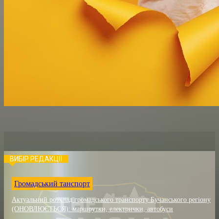
ВИБІР РЕДАКЦІЇ
Громадський танспорт
Актуальний розклад громадського транспорту Бучанського регіону
(ОНОВЛЮЄТЬСЯ): маршрутки, електрички, автобуси