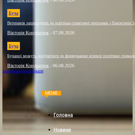
Буча
Ветеранів запрошують до освітньо-грантової програми «Траєкторія 3
Вікторія Кондратюк
-
07.08.2026
Буча
Бучанці можуть долучитися до формування зеленої політики громад
Вікторія Кондратюк
-
06.08.2026
завантажити більше
МЕНЮ
Головна
Новини