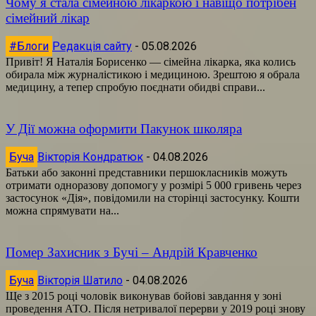
Чому я стала сімейною лікаркою і навіщо потрібен
сімейний лікар
#Блоги
Редакція сайту
-
05.08.2026
Привіт! Я Наталія Борисенко — сімейна лікарка, яка колись
обирала між журналістикою і медициною. Зрештою я обрала
медицину, а тепер спробую поєднати обидві справи...
У Дії можна оформити Пакунок школяра
Буча
Вікторія Кондратюк
-
04.08.2026
Батьки або законні представники першокласників можуть
отримати одноразову допомогу у розмірі 5 000 гривень через
застосунок «Дія», повідомили на сторінці застосунку. Кошти
можна спрямувати на...
Помер Захисник з Бучі – Андрій Кравченко
Буча
Вікторія Шатило
-
04.08.2026
Ще з 2015 році чоловік виконував бойові завдання у зоні
проведення АТО. Після нетривалої перерви у 2019 році знову