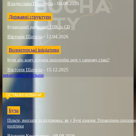
Владислава Приступа
-
04.08.2026
Державні структури
Бучанський районний ТЦК та СП
Вікторія Шатило
-
12.04.2026
Волонтерські ініціативи
Куди або кому віддати непотрібні речі у гарному стані?
Вікторія Шатило
-
15.12.2025
завантажити більше
ОСТАННІ НОВИНИ
Буча
Пільги, виплати та підтримка: як у Бучі працює Управління соціальн
політики
Вікторія Кондратюк
-
08.08.2026