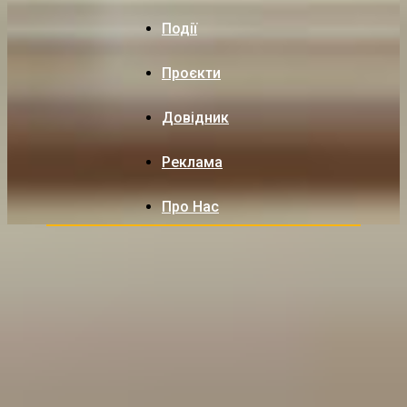
Події
Проєкти
Довідник
Реклама
Про Нас