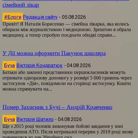
сімейний лікар
#Блоги
Редакція сайту
-
05.08.2026
Привіт! Я Наталія Борисенко — сімейна лікарка, яка колись
обирала між журналістикою і медициною. Зрештою я обрала
медицину, а тепер спробую поєднати обидві справи...
У Дії можна оформити Пакунок школяра
Буча
Вікторія Кондратюк
-
04.08.2026
Батьки або законні представники першокласників можуть
отримати одноразову допомогу у розмірі 5 000 гривень через
застосунок «Дія», повідомили на сторінці застосунку. Кошти
можна спрямувати на...
Помер Захисник з Бучі – Андрій Кравченко
Буча
Вікторія Шатило
-
04.08.2026
Ще з 2015 році чоловік виконував бойові завдання у зоні
проведення АТО. Після нетривалої перерви у 2019 році знову
повернувся до лав Збройних сил...