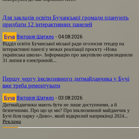
Для закладів освіти Бучанської громади планують
придбати 12 інтерактивних панелей
Буча
Вікторія Шатило
-
04.08.2026
Відділ освіти Бучанської міської ради оголосив тендер на
інтерактивні панелі у межах реалізації проєкту «Нова
українська школа». Інформацію про закупівлю оприлюднили
31 липня в електронній...
Першу чергу інклюзивного дитмайданчика у Бучі
вже треба ремонтувати
Буча
Вікторія Шатило
-
03.08.2026
Дитмайданчики мають бути не лише доступними, а й
безпечними. Про що це ми? Про інклюзивний майданчик у
Бучі біля парку «Диво», який відкрилий наприкінці 2024...
Реклама