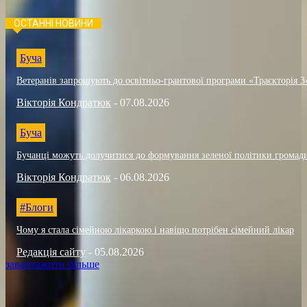
ОСТАННІ НОВИНИ
Буча
Ветеранів запрошують до освітньо-грантової програми «Траєкторія 3
Вікторія Кондратюк
-
07.08.2026
Буча
Бучанці можуть долучитися до формування зеленої політики громад
Вікторія Кондратюк
-
06.08.2026
#Блоги
Чому я стала сімейною лікаркою і навіщо потрібен сімейний лікар
Редакція сайту
-
05.08.2026
завантажити більше