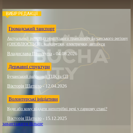
ВИБІР РЕДАКЦІЇ
Громадський танспорт
Актуальний розклад громадського транспорту Бучанського регіону
(ОНОВЛЮЄТЬСЯ): маршрутки, електрички, автобуси
Владислава Приступа
-
04.08.2026
Державні структури
Бучанський районний ТЦК та СП
Вікторія Шатило
-
12.04.2026
Волонтерські ініціативи
Куди або кому віддати непотрібні речі у гарному стані?
Вікторія Шатило
-
15.12.2025
завантажити більше