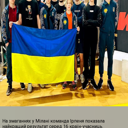
На змаганнях у Мілані команда Ірпеня показала
найкращий результат серед 16 країн-учасниць.