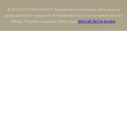
© 2015-2023 THEBUCHACITY. Використання матеріалів сайту лише за
умови активного посилання на www.thebuchacity.com не нижче третього
абзацу. Розробка та дизайн сайту студія
SiteCraft SEO by Kruglov
.