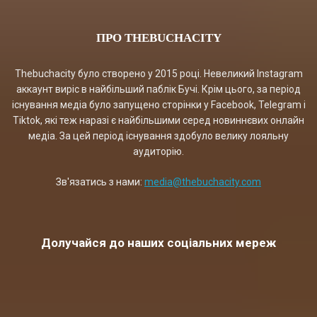
ПРО THEBUCHACITY
Thebuchacity було створено у 2015 році. Невеликий Instagram
аккаунт виріс в найбільший паблік Бучі. Крім цього, за період
існування медіа було запущено сторінки у Facebook, Telegram і
Tiktok, які теж наразі є найбільшими серед новиннєвих онлайн
медіа. За цей період існування здобуло велику лояльну
аудиторію.
Зв'язатись з нами:
media@thebuchacity.com
Долучайся до наших соціальних мереж