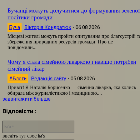
Бучанці можуть долучитися до формування зеленої
політики громади
Буча
Вікторія Кондратюк
-
06.08.2026
Місцеві жителі можуть пройти опитування про благоустрій т
збереження природних ресурсів громади. Про це
повідомили...
Чому я стала сімейною лікаркою і навіщо потрібен
сімейний лікар
#Блоги
Редакція сайту
-
05.08.2026
Привіт! Я Наталія Борисенко — сімейна лікарка, яка колись
обирала між журналістикою і медициною....
завантажити більше
Відповісти :
Ім'я:*
введіть тут своє ім'я