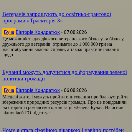
Ветеранів запрошують до освітньо-грантової
програми «Траєкторія 3»
Буча
Вікторія Кондратюк
-
07.08.2026
Це можливість для діючого ветеранського бізнесу та бізнесу,
дружнього до ветеранів, отримати до 1 000 000 грн на
масштабування власної справи, а також практичні знання
щодо...
Бучанці можуть долучитися до формування зеленої
політики громади
Буча
Вікторія Кондратюк
-
06.08.2026
Місцеві жителі можуть пройти опитування про благоустрій та
збереження природних ресурсів громади. Про це повідомили
на сторінці громадської організації «Зелена Буча». На основі
відповідей ГО підготує...
Чому я стала сімейною лікаркою і навіщо потрібен