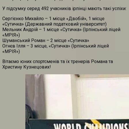
У підсумку серед 492 учасників ірпінці мають такі успіхи:
Сергієнко Михайло – 1 місце «Двобій», 1 місце
«Сутичка» (Державний податковий університет)
Мельник Андрій – 1 місце «Сутичка» (Ірпінський ліцей
«МРІЯ»)
Шуманський Роман – 2 місце «Сутичка»
Огнєв Ілля – 3 місце, «Сутичка» (Ірпінський ліцей
«МРІЯ»)
Вітаємо юних спортсменів та їх тренерів Романа та
Христину Кузнецових!