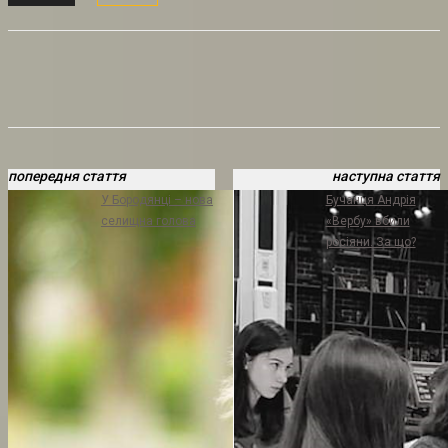
попередня стаття
наступна стаття
У Бородянці – нова
Бучанця Андрія
селищна голова
«Вербу» вбили
росіяни. За що?