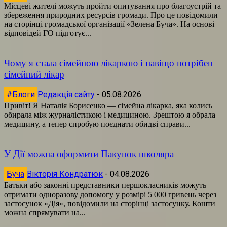
Місцеві жителі можуть пройти опитування про благоустрій та
збереження природних ресурсів громади. Про це повідомили
на сторінці громадської організації «Зелена Буча». На основі
відповідей ГО підготує...
Чому я стала сімейною лікаркою і навіщо потрібен
сімейний лікар
#Блоги
Редакція сайту
-
05.08.2026
Привіт! Я Наталія Борисенко — сімейна лікарка, яка колись
обирала між журналістикою і медициною. Зрештою я обрала
медицину, а тепер спробую поєднати обидві справи...
У Дії можна оформити Пакунок школяра
Буча
Вікторія Кондратюк
-
04.08.2026
Батьки або законні представники першокласників можуть
отримати одноразову допомогу у розмірі 5 000 гривень через
застосунок «Дія», повідомили на сторінці застосунку. Кошти
можна спрямувати на...