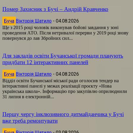
Помер Захисник з Бучі – Андрій Кравченко
Буча
Вікторія Шатило
-
04.08.2026
Ще з 2015 році чоловік виконував бойові завдання у зоні
проведення АТО. Після нетривалої перерви у 2019 році знову
повернувся до лав Збройних сил...
Для закладів освіти Бучанської громади планують
придбати 12 інтерактивних панелей
Буча
Вікторія Шатило
-
04.08.2026
Відділ освіти Бучанської міської ради оголосив тендер на
інтерактивні панелі у межах реалізації проєкту «Нова
українська школа». Інформацію про закупівлю оприлюднили
31 липня в електронній...
Першу чергу інклюзивного дитмайданчика у Бучі
вже треба ремонтувати
Буча
Вікторія Шатило
-
03.08.2026