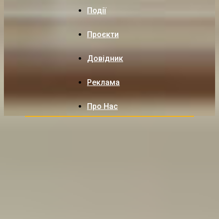
Події
Проєкти
Довідник
Реклама
Про Нас