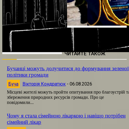
ЧИТАЙТЕ ТАКОЖ
Бучанці можуть долучитися до формування зеленої
політики громади
Буча
Вікторія Кондратюк
-
06.08.2026
Місцеві жителі можуть пройти опитування про благоустрій т
збереження природних ресурсів громади. Про це
повідомили...
Чому я стала сімейною лікаркою і навіщо потрібен
сімейний лікар