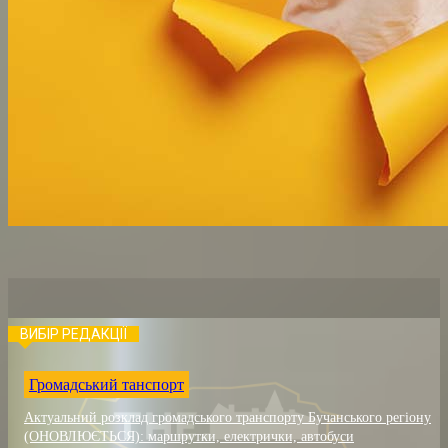
ВИБІР РЕДАКЦІЇ
Громадський танспорт
Актуальний розклад громадського транспорту Бучанського регіону
(ОНОВЛЮЄТЬСЯ): маршрутки, електрички, автобуси