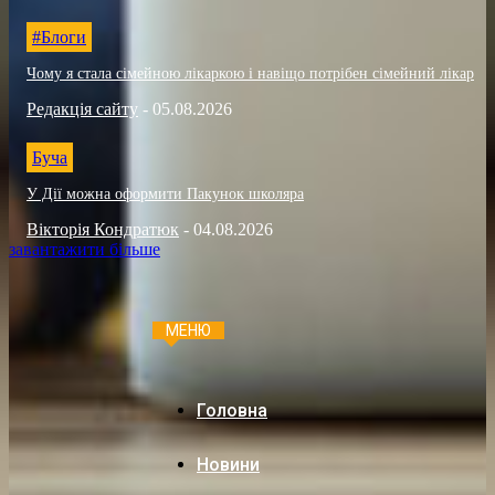
#Блоги
Чому я стала сімейною лікаркою і навіщо потрібен сімейний лікар
Редакція сайту
-
05.08.2026
Буча
У Дії можна оформити Пакунок школяра
Вікторія Кондратюк
-
04.08.2026
завантажити більше
МЕНЮ
Головна
Новини