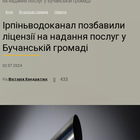
на надання послуг у Бучанській громаді
Буча
Бучанська громада
Новини
Ірпіньводоканал позбавили
ліцензії на надання послуг у
Бучанській громаді
02.07.2024
Від
Вікторія Кондратюк
433
0