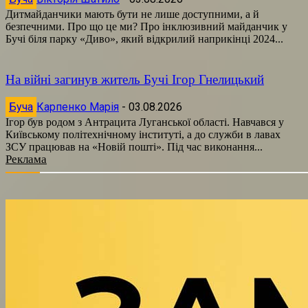
Дитмайданчики мають бути не лише доступними, а й
безпечними. Про що це ми? Про інклюзивний майданчик у
Бучі біля парку «Диво», який відкрилий наприкінці 2024...
На війні загинув житель Бучі Ігор Гнелицький
Буча
Карпенко Марія
-
03.08.2026
Ігор був родом з Антрацита Луганської області. Навчався у
Київському політехнічному інституті, а до служби в лавах
ЗСУ працював на «Новій пошті». Під час виконання...
Реклама