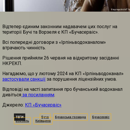
Відтепер єдиним законним надавачем цих послуг на
території Бучі та Ворзеля є КП «Бучасервіс».
Всі попередні договори з «Ірпіньводоканалом»
втрачають чинність.
Рішення прийняли 26 червня на відкритому засіданні
НКРЕКП.
Нагадаємо, що у лютому 2024 на КП «Ірпіньводоканал»
застосували санкції
за порушення ліцензійних умов.
Відповіді на часті запитання про бучанський водоканал
дивіться
за посиланням
.
Джерело:
КП «Бучасервіс»
ТЕГИ
Буча
Бучанська громада
Бучасервіс
Ворзель
Київщина