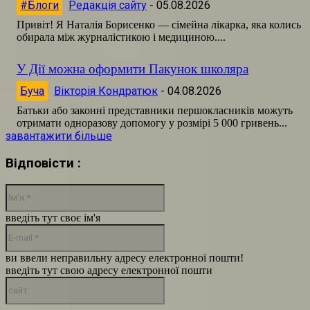
#Блоги
Редакція сайту
-
05.08.2026
Привіт! Я Наталія Борисенко — сімейна лікарка, яка колись
обирала між журналістикою і медициною....
У Дії можна оформити Пакунок школяра
Буча
Вікторія Кондратюк
-
04.08.2026
Батьки або законні представники першокласників можуть
отримати одноразову допомогу у розмірі 5 000 гривень...
завантажити більше
Відповісти :
Ім'я:*
введіть тут своє ім'я
E-
mail:*
ви ввели неправильну адресу електронної пошти!
введіть тут свою адресу електронної пошти
сайт: