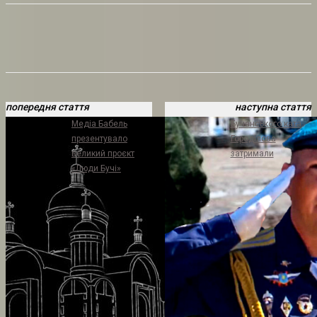
попередня стаття
наступна стаття
Медіа Бабель
Бучанського ката
презентувало
Городілова
великий проєкт
затримали
«Люди Бучі»