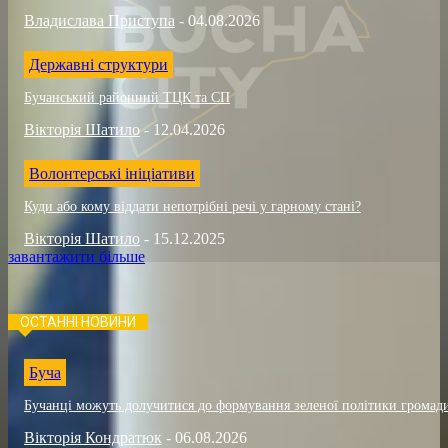
Владислава Приступа
-
04.08.2026
Державні структури
Бучанський районний ТЦК та СП
Вікторія Шатило
-
12.04.2026
Волонтерські ініціативи
Куди або кому віддати непотрібні речі у гарному стані?
Вікторія Шатило
-
15.12.2025
завантажити більше
ОСТАННІ НОВИНИ
Буча
Бучанці можуть долучитися до формування зеленої політики громад
Вікторія Кондратюк
-
06.08.2026