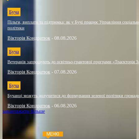
Буча
Пільги, виплати та підтримка: як у Бучі працює Управління соціальн
політики
Вікторія Кондратюк
-
08.08.2026
Буча
Ветеранів запрошують до освітньо-грантової програми «Траєкторія 3
Вікторія Кондратюк
-
07.08.2026
Буча
Бучанці можуть долучитися до формування зеленої політики громад
Вікторія Кондратюк
-
06.08.2026
завантажити більше
МЕНЮ