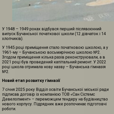
У 1948 – 1949 роках відбувся перший післявоєнний
випуск Бучанської початкової школи (12 дівчаток і 14
хлопчиків).
У 1945 році приміщення стало початковою школою, а у
1961-му – Бучанською восьмирічною школою №2.
Згодом приміщення кілька разів реконструювали, а в
2021 році був проведений капітальний ремонт. У 2022
році школа отримала нову назву – Бучанська гімназія
№2.
Новий етап розвитку гімназії
7 січня 2025 року Відділ освіти Бучанської міської ради
підписав договір із компанією ТОВ «Сан Сістемс
Девелопмент» – переможцем тендеру на будівництво
нового корпусу. Підрядник вже розпочинає підготовчі
роботи.