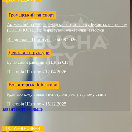
Громадський танспорт
Актуальний розклад громадського транспорту Бучанського регіону
(ОНОВЛЮЄТЬСЯ): маршрутки, електрички, автобуси
Владислава Приступа
-
04.08.2026
Державні структури
Бучанський районний ТЦК та СП
Вікторія Шатило
-
12.04.2026
Волонтерські ініціативи
Куди або кому віддати непотрібні речі у гарному стані?
Вікторія Шатило
-
15.12.2025
завантажити більше
ОСТАННІ НОВИНИ