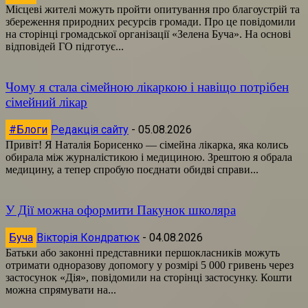
Місцеві жителі можуть пройти опитування про благоустрій та
збереження природних ресурсів громади. Про це повідомили
на сторінці громадської організації «Зелена Буча». На основі
відповідей ГО підготує...
Чому я стала сімейною лікаркою і навіщо потрібен
сімейний лікар
#Блоги
Редакція сайту
-
05.08.2026
Привіт! Я Наталія Борисенко — сімейна лікарка, яка колись
обирала між журналістикою і медициною. Зрештою я обрала
медицину, а тепер спробую поєднати обидві справи...
У Дії можна оформити Пакунок школяра
Буча
Вікторія Кондратюк
-
04.08.2026
Батьки або законні представники першокласників можуть
отримати одноразову допомогу у розмірі 5 000 гривень через
застосунок «Дія», повідомили на сторінці застосунку. Кошти
можна спрямувати на...