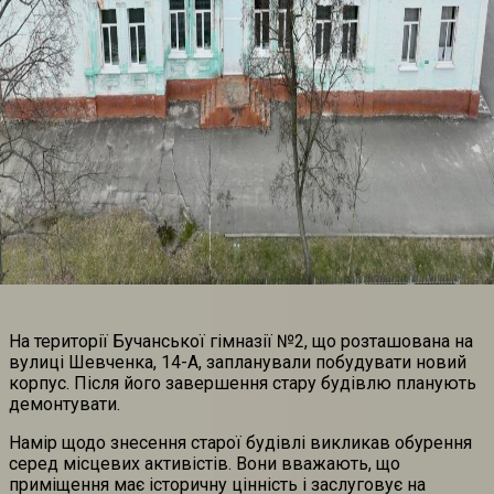
На території Бучанської гімназії №2, що розташована на
вулиці Шевченка, 14-А, запланували побудувати новий
корпус. Після його завершення стару будівлю планують
демонтувати.
Намір щодо знесення старої будівлі викликав обурення
серед місцевих активістів. Вони вважають, що
приміщення має історичну цінність і заслуговує на