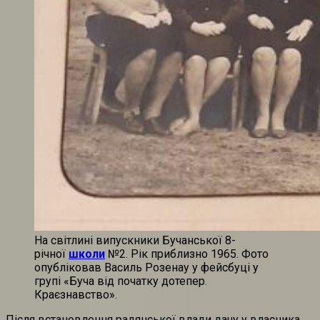
На світлині випускники Бучанської 8-
річної
школи
№2. Рік приблизно 1965. Фото
опубліковав Василь Розенау у фейсбуці у
групі «Буча від початку дотепер.
Краєзнавство».
Після встановлення радянської влади дачу у власника