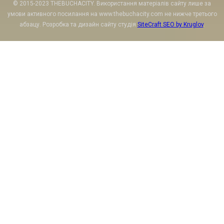
© 2015-2023 THEBUCHACITY. Використання матеріалів сайту лише за
умови активного посилання на www.thebuchacity.com не нижче третього
абзацу. Розробка та дизайн сайту студія
SiteCraft SEO by Kruglov
.