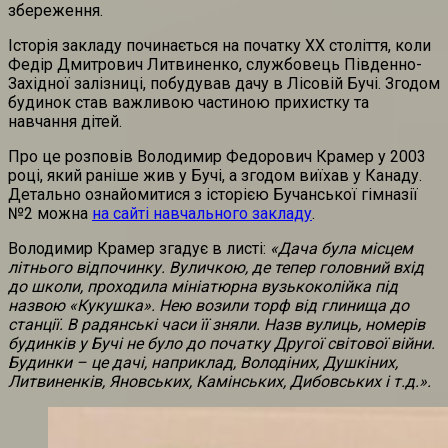
збереження.
Історія закладу починається на початку ХХ століття, коли
Федір Дмитрович Литвиненко, службовець Південно-
Західної залізниці, побудував дачу в Лісовій Бучі. Згодом
будинок став важливою частиною прихистку та
навчання дітей.
Про це розповів
Володимир Федорович Крамер у 2003
році, який раніше жив у Бучі, а згодом виїхав у Канаду.
Детально ознайомитися з історією Бучанської гімназії
№2 можна
на сайті навчального закладу
.
Володимир Крамер згадує в листі:
«Дача була місцем
літнього відпочинку. Вуличкою, де тепер головний вхід
до школи, проходила мініатюрна вузькоколійка під
назвою «Кукушка». Нею возили торф від глинища до
станції. В радянські часи її зняли. Назв вулиць, номерів
будинків у Бучі не було до початку Другої світової війни.
Будинки – це дачі, наприклад, Володіних, Душкіних,
Литвиненків, Яновських, Камінських, Дибовських і т.д.».