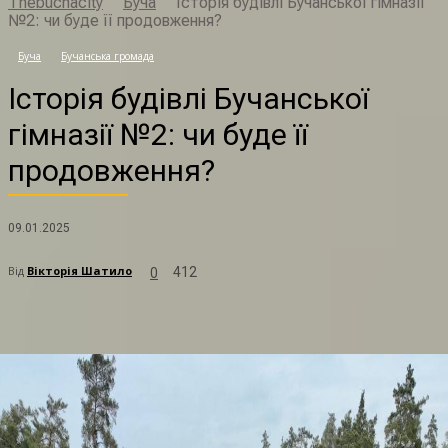
Thebuchacity
Буча
Історія будівлі Бучанської гімназії
№2: чи буде її продовження?
Буча
Бучанська громада
Історія будівлі Бучанської
гімназії №2: чи буде її
продовження?
09.01.2025
Від
Вікторія Шатило
412
0