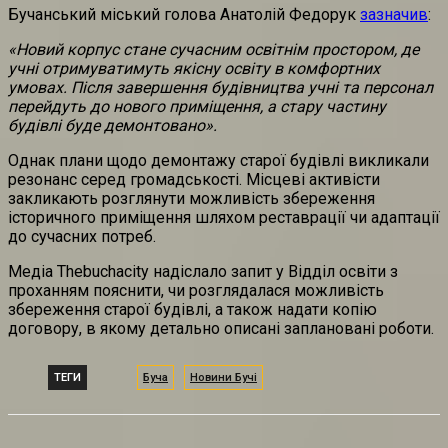
Бучанський міський голова Анатолій Федорук
зазначив
:
«Новий корпус стане сучасним освітнім простором, де
учні отримуватимуть якісну освіту в комфортних
умовах. Після завершення будівництва учні та персонал
перейдуть до нового приміщення, а стару частину
будівлі буде демонтовано».
Однак плани щодо демонтажу старої будівлі викликали
резонанс серед громадськості. Місцеві активісти
закликають розглянути можливість збереження
історичного приміщення шляхом реставрації чи адаптації
до сучасних потреб.
Медіа Thebuchacity надіслало запит у Відділ освіти з
проханням пояснити, чи розглядалася можливість
збереження старої будівлі, а також надати копію
договору, в якому детально описані заплановані роботи.
ТЕГИ
Буча
Новини Бучі