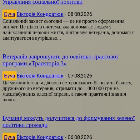
Управління соціальної політики
Буча
Вікторія Кондратюк
-
08.08.2026
Соціальний захист сьогодні — це не просто оформлення
виплат. Це цілісна система, яка допомагає людям у
найскладніші періоди життя, підтримує ветеранів, допомагає
адаптуватися внутрішньо...
Ветеранів запрошують до освітньо-грантової
програми «Траєкторія 3»
Буча
Вікторія Кондратюк
-
07.08.2026
Це можливість для діючого ветеранського бізнесу та бізнесу,
дружнього до ветеранів, отримати до 1 000 000 грн на
масштабування власної справи, а також практичні знання
щодо...
Бучанці можуть долучитися до формування зеленої
політики громади
Буча
Вікторія Кондратюк
-
06.08.2026