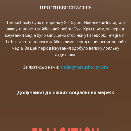
ПРО THEBUCHACITY
Thebuchacity було створено у 2015 році. Невеликий Instagram
аккаунт виріс в найбільший паблік Бучі. Крім цього, за період
існування медіа було запущено сторінки у Facebook, Telegram і
Tiktok, які теж наразі є найбільшими серед новиннєвих онлайн
медіа. За цей період існування здобуло велику лояльну
аудиторію.
Зв'язатись з нами:
media@thebuchacity.com
Долучайся до наших соціальних мереж