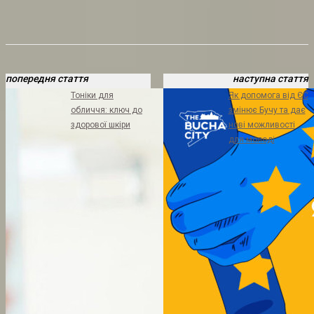
попередня стаття
наступна стаття
Тоніки для
Як допомога від ЄС
обличчя: ключ до
змінює Бучу та дає
здорової шкіри
нові можливості
для молоді