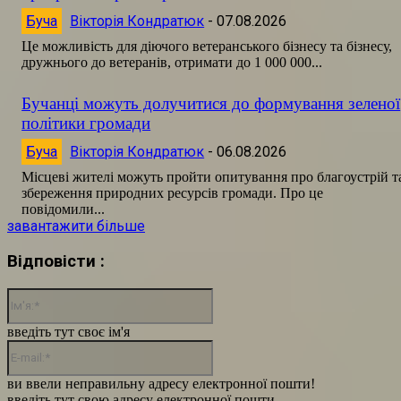
Буча
Вікторія Кондратюк
-
07.08.2026
Це можливість для діючого ветеранського бізнесу та бізнесу,
дружнього до ветеранів, отримати до 1 000 000...
Бучанці можуть долучитися до формування зеленої
політики громади
Буча
Вікторія Кондратюк
-
06.08.2026
Місцеві жителі можуть пройти опитування про благоустрій т
збереження природних ресурсів громади. Про це
повідомили...
завантажити більше
Відповісти :
Ім'я:*
введіть тут своє ім'я
E-
mail:*
ви ввели неправильну адресу електронної пошти!
введіть тут свою адресу електронної пошти