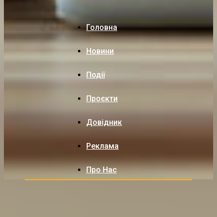
Головна
Новини
Події
Проєкти
Довідник
Реклама
Про Нас