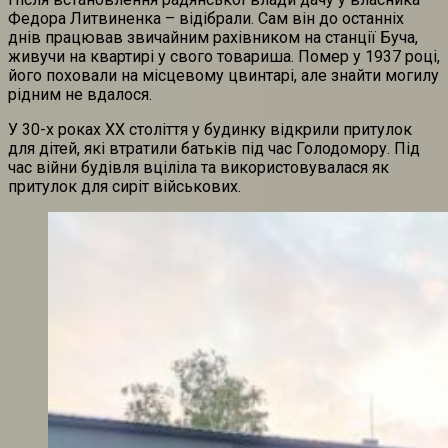
Федора Литвиненка – відібрали. Сам він до останніх
днів працював звичайним рахівником на станції Буча,
живучи на квартирі у свого товариша. Помер у 1937 році,
його поховали на місцевому цвинтарі, але знайти могилу
рідним не вдалося.
У 30-х роках ХХ століття у будинку відкрили притулок
для дітей, які втратили батьків під час Голодомору. Під
час війни будівля вціліла та використовувалася як
притулок для сиріт військових.