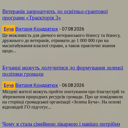
Ветеранів запрошують до освітньо-грантової
програми «Траєкторія 3»
Буча
Вікторія Кондратюк
-
07.08.2026
Це можливість для діючого ветеранського бізнесу та бізнесу,
дружнього до ветеранів, отримати до 1 000 000 грн на
масштабування власної справи, а також практичні знання
щодо...
Бучанці можуть долучитися до формування зеленої
політики громади
Буча
Вікторія Кондратюк
-
06.08.2026
Місцеві жителі можуть пройти опитування про благоустрій та
збереження природних ресурсів громади. Про це повідомили
на сторінці громадської організації «Зелена Буча». На основі
відповідей ГО підготує...
Чому я стала сімейною лікаркою і навіщо потрібен