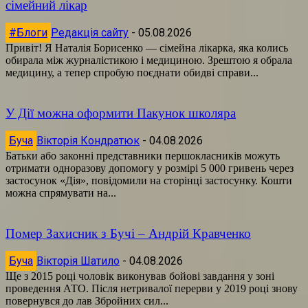
сімейний лікар
#Блоги
Редакція сайту
-
05.08.2026
Привіт! Я Наталія Борисенко — сімейна лікарка, яка колись
обирала між журналістикою і медициною. Зрештою я обрала
медицину, а тепер спробую поєднати обидві справи...
У Дії можна оформити Пакунок школяра
Буча
Вікторія Кондратюк
-
04.08.2026
Батьки або законні представники першокласників можуть
отримати одноразову допомогу у розмірі 5 000 гривень через
застосунок «Дія», повідомили на сторінці застосунку. Кошти
можна спрямувати на...
Помер Захисник з Бучі – Андрій Кравченко
Буча
Вікторія Шатило
-
04.08.2026
Ще з 2015 році чоловік виконував бойові завдання у зоні
проведення АТО. Після нетривалої перерви у 2019 році знову
повернувся до лав Збройних сил...