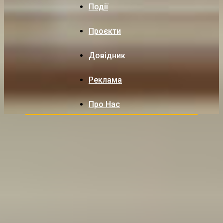
Події
Проєкти
Довідник
Реклама
Про Нас