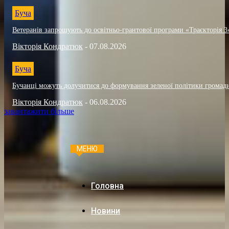
Буча
Ветеранів запрошують до освітньо-грантової програми «Траєкторія 3
Вікторія Кондратюк
-
07.08.2026
Буча
Бучанці можуть долучитися до формування зеленої політики громад
Вікторія Кондратюк
-
06.08.2026
завантажити більше
МЕНЮ
Головна
Новини