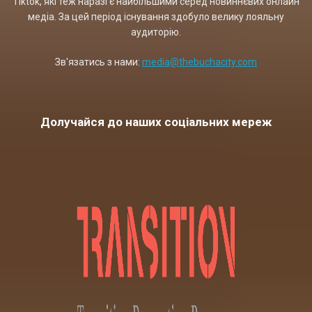
Tiktok, які теж наразі є найбільшими серед новиннєвих онлайн
медіа. За цей період існування здобуло велику лояльну
аудиторію.
Зв'язатись з нами:
media@thebuchacity.com
Долучайся до наших соціальних мереж