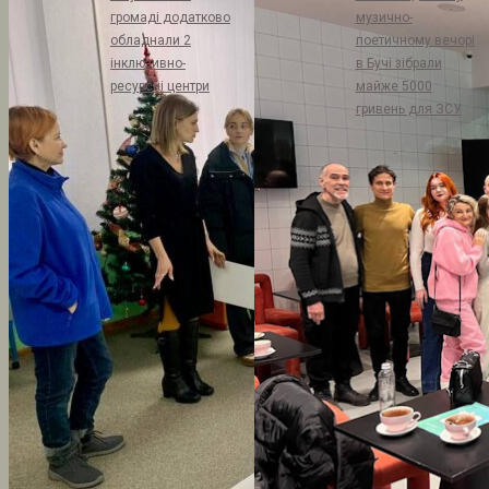
громаді додатково
музично-
обладнали 2
поетичному вечорі
інклюзивно-
в Бучі зібрали
ресурсні центри
майже 5000
гривень для ЗСУ