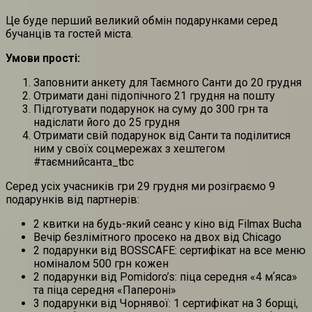
Це буде перший великий обмін подарунками серед
бучанців та гостей міста.
Умови прості:
Заповнити анкету для Таємного Санти до 20 грудня
Отримати дані підопічного 21 грудня на пошту
Підготувати подарунок на суму до 300 грн та
надіслати його до 25 грудня
Отримати свій подарунок від Санти та поділитися
ним у своїх соцмережах з хештегом
#таємнийсанта_tbc
Серед усіх учасників гри 29 грудня ми розіграємо 9
подарунків від партнерів:
2 квитки на будь-який сеанс у кіно від Filmax Bucha
Вечір безлімітного просеко на двох від Chicago
2 подарунки від BOSSCAFE: сертифікат на все меню
номіналом 500 грн кожен
2 подарунки від Pomidoro’s: піца середня «4 мʼяса»
та піца середня «Папероні»
3 подарунки від Чорнявої: 1 сертифікат на 3 борщі,