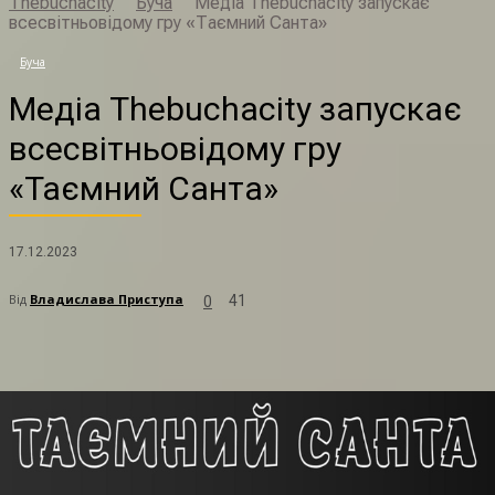
Thebuchacity
Буча
Медіа Thebuchacity запускає
всесвітньовідому гру «Таємний Санта»
М
Буча
Медіа Thebuchacity запускає
всесвітньовідому гру
«Таємний Санта»
17.12.2023
Від
Владислава Приступа
41
0