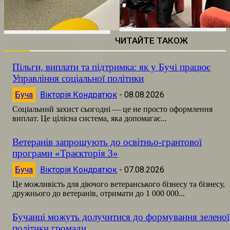
ЧИТАЙТЕ ТАКОЖ
Пільги, виплати та підтримка: як у Бучі працює
Управління соціальної політики
Буча
Вікторія Кондратюк
-
08.08.2026
Соціальний захист сьогодні — це не просто оформлення
виплат. Це цілісна система, яка допомагає...
Ветеранів запрошують до освітньо-грантової
програми «Траєкторія 3»
Буча
Вікторія Кондратюк
-
07.08.2026
Це можливість для діючого ветеранського бізнесу та бізнесу,
дружнього до ветеранів, отримати до 1 000 000...
Бучанці можуть долучитися до формування зеленої
політики громади