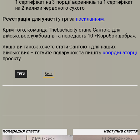
1 сертифікат на 3 порції вареників та 1 сертифікат
на 2 келихи червоного сухого
Реєстрація для участі
у грі за
посиланням
.
Крім того, команда Thebuchacity стане Сантою для
військовослужбовців та передасть 10 «Коробок добра».
Якщо ви також хочете стати Сантою і для наших
військових – готуйте подарунок та пишіть
координаторці
проєкту.
ТЕГИ
Буча
попередня стаття
наступна стаття
У Бучанській
На благодійному