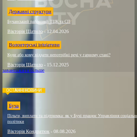
Державні структури
Бучанський районний ТЦК та СП
Вікторія Шатило
-
12.04.2026
Волонтерські ініціативи
Куди або кому віддати непотрібні речі у гарному стані?
Вікторія Шатило
-
15.12.2025
завантажити більше
ОСТАННІ НОВИНИ
Буча
Пільги, виплати та підтримка: як у Бучі працює Управління соціальн
політики
Вікторія Кондратюк
-
08.08.2026