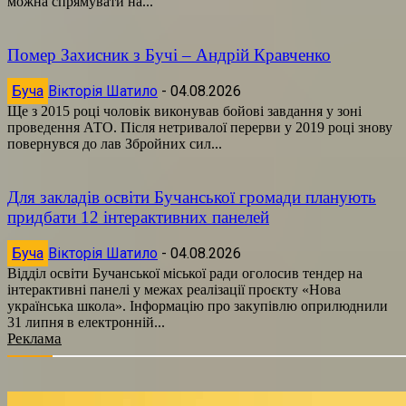
можна спрямувати на...
Помер Захисник з Бучі – Андрій Кравченко
Буча
Вікторія Шатило
-
04.08.2026
Ще з 2015 році чоловік виконував бойові завдання у зоні
проведення АТО. Після нетривалої перерви у 2019 році знову
повернувся до лав Збройних сил...
Для закладів освіти Бучанської громади планують
придбати 12 інтерактивних панелей
Буча
Вікторія Шатило
-
04.08.2026
Відділ освіти Бучанської міської ради оголосив тендер на
інтерактивні панелі у межах реалізації проєкту «Нова
українська школа». Інформацію про закупівлю оприлюднили
31 липня в електронній...
Реклама