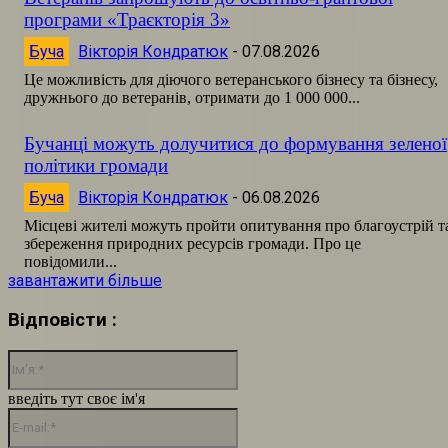
програми «Траєкторія 3»
Буча
Вікторія Кондратюк
-
07.08.2026
Це можливість для діючого ветеранського бізнесу та бізнесу,
дружнього до ветеранів, отримати до 1 000 000...
Бучанці можуть долучитися до формування зеленої
політики громади
Буча
Вікторія Кондратюк
-
06.08.2026
Місцеві жителі можуть пройти опитування про благоустрій т
збереження природних ресурсів громади. Про це
повідомили...
завантажити більше
Відповісти :
Ім'я:*
введіть тут своє ім'я
E-
mail:*