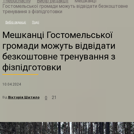
Thebuchacity
Вибір редакції
Мешканці
Гостомельської громади можуть відвідати безкоштовне
тренування з фізпідготовки
Вибір редакції
Події
М
Мешканці Гостомельської
громади можуть відвідати
безкоштовне тренування з
фізпідготовки
10.04.2024
Від
Вікторія Шатило
21
0