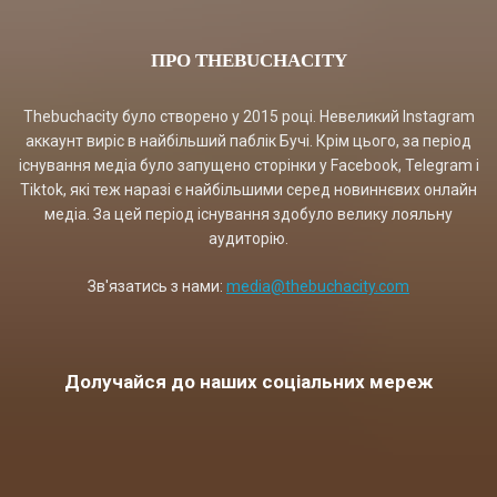
ПРО THEBUCHACITY
Thebuchacity було створено у 2015 році. Невеликий Instagram
аккаунт виріс в найбільший паблік Бучі. Крім цього, за період
існування медіа було запущено сторінки у Facebook, Telegram і
Tiktok, які теж наразі є найбільшими серед новиннєвих онлайн
медіа. За цей період існування здобуло велику лояльну
аудиторію.
Зв'язатись з нами:
media@thebuchacity.com
Долучайся до наших соціальних мереж