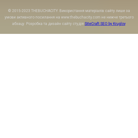
© 2015-2023 THEBUCHACITY. Використання матеріалів сайту лише за
умови активного посилання на www.thebuchacity.com не нижче третього
абзацу. Розробка та дизайн сайту студія
SiteCraft SEO by Kruglov
.