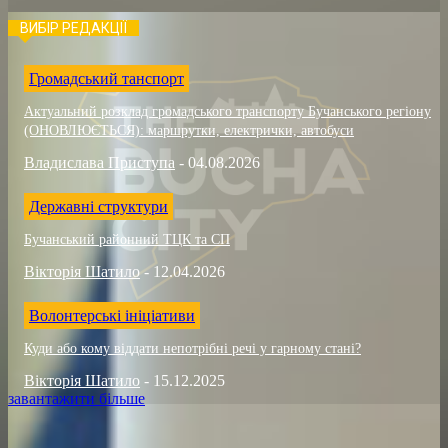
ВИБІР РЕДАКЦІЇ
Громадський танспорт
Актуальний розклад громадського транспорту Бучанського регіону
(ОНОВЛЮЄТЬСЯ): маршрутки, електрички, автобуси
Владислава Приступа
-
04.08.2026
Державні структури
Бучанський районний ТЦК та СП
Вікторія Шатило
-
12.04.2026
Волонтерські ініціативи
Куди або кому віддати непотрібні речі у гарному стані?
Вікторія Шатило
-
15.12.2025
завантажити більше