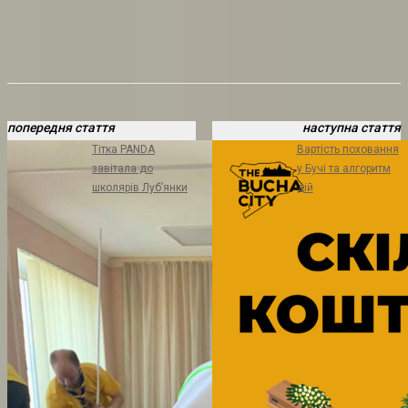
попередня стаття
наступна стаття
Тітка PANDA
Вартість поховання
завітала до
у Бучі та алгоритм
школярів Луб’янки
дій