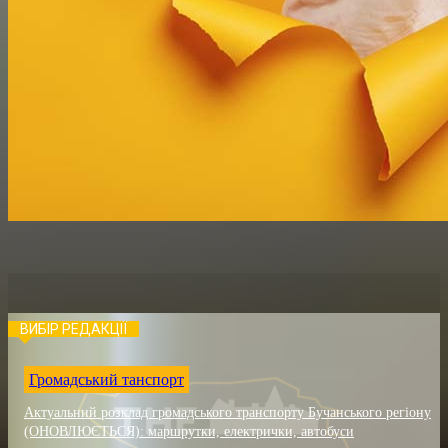
ВИБІР РЕДАКЦІЇ
Громадський танспорт
Актуальний розклад громадського транспорту Бучанського регіону
(ОНОВЛЮЄТЬСЯ): маршрутки, електрички, автобуси