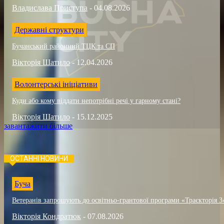
Владислава Приступа
-
04.08.2026
Державні структури
Бучанський районний ТЦК та СП
Вікторія Шатило
-
12.04.2026
Волонтерські ініціативи
Куди або кому віддати непотрібні речі у гарному стані?
Вікторія Шатило
-
15.12.2025
завантажити більше
ОСТАННІ НОВИНИ
Буча
Ветеранів запрошують до освітньо-грантової програми «Траєкторія 3
Вікторія Кондратюк
-
07.08.2026