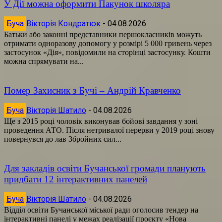
У Дії можна оформити Пакунок школяра
Буча
Вікторія Кондратюк
-
04.08.2026
Батьки або законні представники першокласників можуть
отримати одноразову допомогу у розмірі 5 000 гривень через
застосунок «Дія», повідомили на сторінці застосунку. Кошти
можна спрямувати на...
Помер Захисник з Бучі – Андрій Кравченко
Буча
Вікторія Шатило
-
04.08.2026
Ще з 2015 році чоловік виконував бойові завдання у зоні
проведення АТО. Після нетривалої перерви у 2019 році знову
повернувся до лав Збройних сил...
Для закладів освіти Бучанської громади планують
придбати 12 інтерактивних панелей
Буча
Вікторія Шатило
-
04.08.2026
Відділ освіти Бучанської міської ради оголосив тендер на
інтерактивні панелі у межах реалізації проєкту «Нова