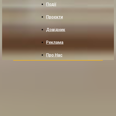
Події
Проєкти
Довідник
Реклама
Про Нас