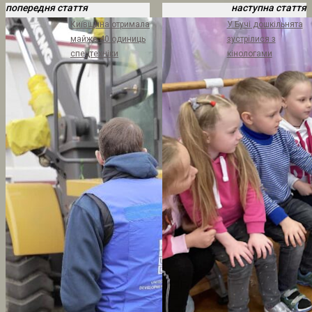
попередня стаття
наступна стаття
Київщина отримала
У Бучі дошкільнята
майже 40 одиниць
зустрілися з
спецтехніки
кінологами