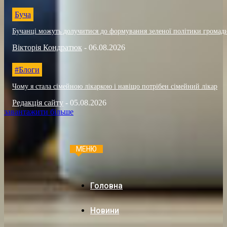
Буча
Бучанці можуть долучитися до формування зеленої політики громад
Вікторія Кондратюк
-
06.08.2026
#Блоги
Чому я стала сімейною лікаркою і навіщо потрібен сімейний лікар
Редакція сайту
-
05.08.2026
завантажити більше
МЕНЮ
Головна
Новини