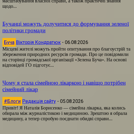
масштабування власної справи, а також практичні знання
щодо...
Бучанці можуть долучитися до формування зеленої
політики громади
Буча
Вікторія Кондратюк
-
06.08.2026
Місцеві жителі можуть пройти опитування про благоустрій та
збереження природних ресурсів громади. Про це повідомили
на сторінці громадської організації «Зелена Буча». На основі
відповідей ГО підготує...
Чому я стала сімейною лікаркою і навіщо потрібен
сімейний лікар
#Блоги
Редакція сайту
-
05.08.2026
Привіт! Я Наталія Борисенко — сімейна лікарка, яка колись
обирала між журналістикою і медициною. Зрештою я обрала
медицину, а тепер спробую поєднати обидві справи...