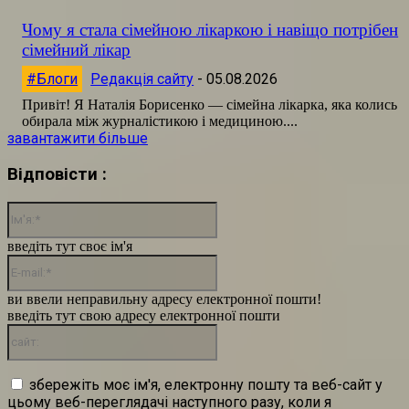
Чому я стала сімейною лікаркою і навіщо потрібен
сімейний лікар
#Блоги
Редакція сайту
-
05.08.2026
Привіт! Я Наталія Борисенко — сімейна лікарка, яка колись
обирала між журналістикою і медициною....
завантажити більше
Відповісти :
Ім'я:*
введіть тут своє ім'я
E-
mail:*
ви ввели неправильну адресу електронної пошти!
введіть тут свою адресу електронної пошти
сайт:
збережіть моє ім'я, електронну пошту та веб-сайт у
цьому веб-переглядачі наступного разу, коли я