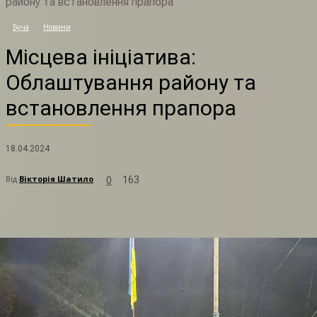
району та встановлення прапора
М
Буча
Новини
Місцева ініціатива:
Облаштування району та
встановлення прапора
18.04.2024
Від
Вікторія Шатило
163
0