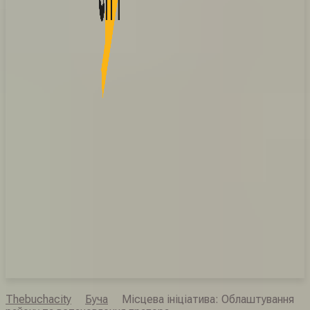
Thebuchacity
Буча
Місцева ініціатива: Облаштування