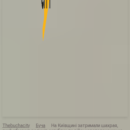
Thebuchacity
Буча
На Київщині затримали шахрая,