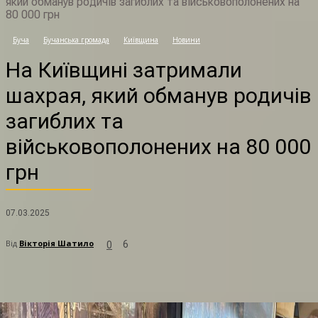
який обманув родичів загиблих та військовополонених на
80 000 грн
Буча
Бучанська громада
Київщина
Новини
Н
На Київщині затримали
шахрая, який обманув родичів
загиблих та
військовополонених на 80 000
грн
07.03.2025
Від
Вікторія Шатило
6
0