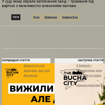
У суді йому обрали запобіжний захід – тримання під
вартою з можливістю внесенням застави.
ТЕГИ
Буча
Київщина
Новини Бучі
попередня стаття
наступна стаття
Вижили під час
8 березня –
авіаудару, але досі
Міжнародний день
без житла
боротьби за права
жінок і
міжнародний мир