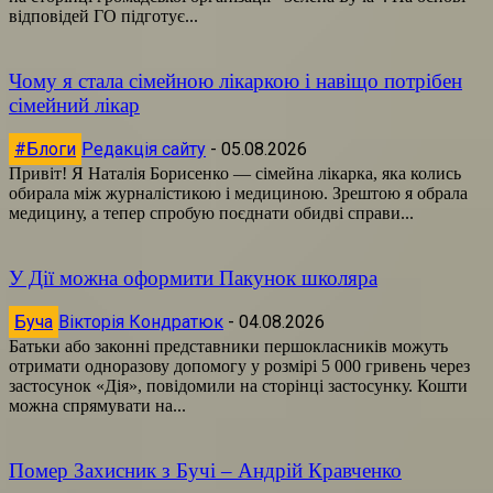
відповідей ГО підготує...
Чому я стала сімейною лікаркою і навіщо потрібен
сімейний лікар
#Блоги
Редакція сайту
-
05.08.2026
Привіт! Я Наталія Борисенко — сімейна лікарка, яка колись
обирала між журналістикою і медициною. Зрештою я обрала
медицину, а тепер спробую поєднати обидві справи...
У Дії можна оформити Пакунок школяра
Буча
Вікторія Кондратюк
-
04.08.2026
Батьки або законні представники першокласників можуть
отримати одноразову допомогу у розмірі 5 000 гривень через
застосунок «Дія», повідомили на сторінці застосунку. Кошти
можна спрямувати на...
Помер Захисник з Бучі – Андрій Кравченко