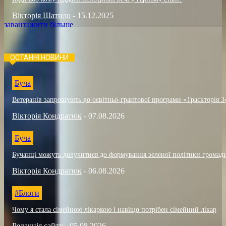
Вікторія Шатило
-
15.12.2025
завантажити більше
ОСТАННІ НОВИНИ
Буча
Ветеранів запрошують до освітньо-грантової програми «Траєкторія 3
Вікторія Кондратюк
-
07.08.2026
Буча
Бучанці можуть долучитися до формування зеленої політики громад
Вікторія Кондратюк
-
06.08.2026
#Блоги
Чому я стала сімейною лікаркою і навіщо потрібен сімейний лікар
Редакція сайту
-
05.08.2026