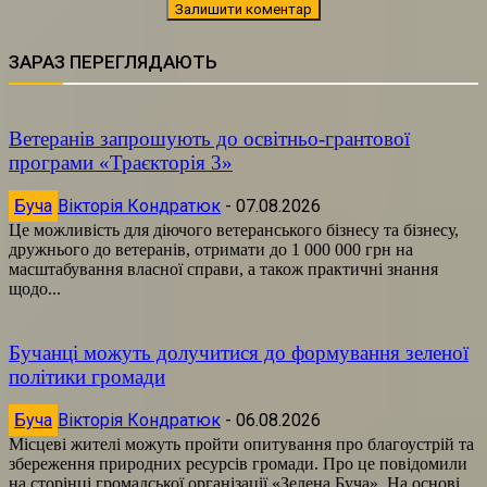
ЗАРАЗ ПЕРЕГЛЯДАЮТЬ
Ветеранів запрошують до освітньо-грантової
програми «Траєкторія 3»
Буча
Вікторія Кондратюк
-
07.08.2026
Це можливість для діючого ветеранського бізнесу та бізнесу,
дружнього до ветеранів, отримати до 1 000 000 грн на
масштабування власної справи, а також практичні знання
щодо...
Бучанці можуть долучитися до формування зеленої
політики громади
Буча
Вікторія Кондратюк
-
06.08.2026
Місцеві жителі можуть пройти опитування про благоустрій та
збереження природних ресурсів громади. Про це повідомили
на сторінці громадської організації «Зелена Буча». На основі