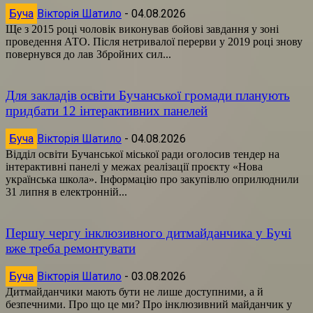
Буча
Вікторія Шатило
-
04.08.2026
Ще з 2015 році чоловік виконував бойові завдання у зоні
проведення АТО. Після нетривалої перерви у 2019 році знову
повернувся до лав Збройних сил...
Для закладів освіти Бучанської громади планують
придбати 12 інтерактивних панелей
Буча
Вікторія Шатило
-
04.08.2026
Відділ освіти Бучанської міської ради оголосив тендер на
інтерактивні панелі у межах реалізації проєкту «Нова
українська школа». Інформацію про закупівлю оприлюднили
31 липня в електронній...
Першу чергу інклюзивного дитмайданчика у Бучі
вже треба ремонтувати
Буча
Вікторія Шатило
-
03.08.2026
Дитмайданчики мають бути не лише доступними, а й
безпечними. Про що це ми? Про інклюзивний майданчик у