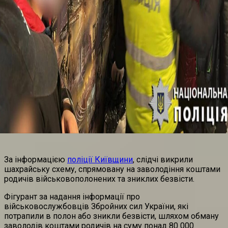
За інформацією
поліції Київщини
, слідчі викрили
шахрайську схему, спрямовану на заволодіння коштами
родичів військовополонених та зниклих безвісти.
Фігурант за надання інформації про
військовослужбовців Збройних сил України, які
потрапили в полон або зникли безвісти, шляхом обману
заволодів коштами родичів на суму понад 80 000