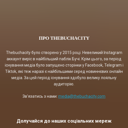
ПРО THEBUCHACITY
Thebuchacity було створено у 2015 році. Невеликий Instagram
аккаунт виріс в найбільший паблік Бучі. Крім цього, за період
існування медіа було запущено сторінки у Facebook, Telegram і
Tiktok, які теж наразі є найбільшими серед новиннєвих онлайн
медіа. За цей період існування здобуло велику лояльну
аудиторію.
Зв'язатись з нами:
media@thebuchacity.com
Долучайся до наших соціальних мереж