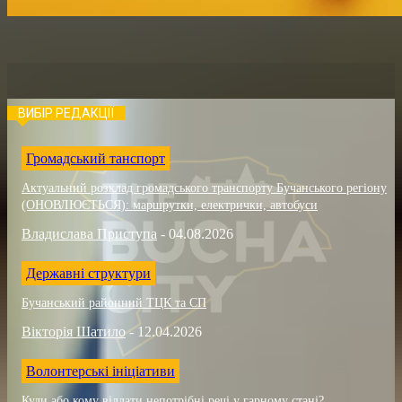
ВИБІР РЕДАКЦІЇ
Громадський танспорт
Актуальний розклад громадського транспорту Бучанського регіону
(ОНОВЛЮЄТЬСЯ): маршрутки, електрички, автобуси
Владислава Приступа
-
04.08.2026
Державні структури
Бучанський районний ТЦК та СП
Вікторія Шатило
-
12.04.2026
Волонтерські ініціативи
Куди або кому віддати непотрібні речі у гарному стані?