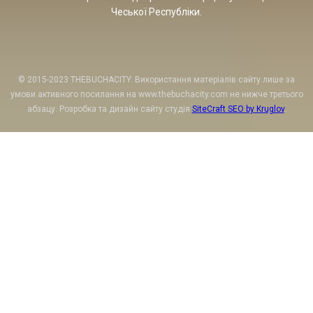
Чеської Республіки.
© 2015-2023 THEBUCHACITY. Використання матеріалів сайту лише за
умови активного посилання на www.thebuchacity.com не нижче третього
абзацу. Розробка та дизайн сайту студія
SiteCraft SEO by Kruglov
.