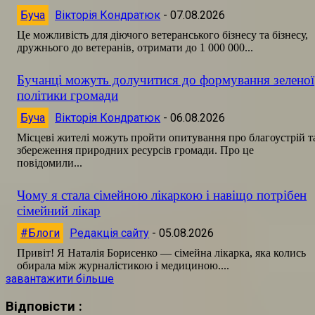
Буча
Вікторія Кондратюк
-
07.08.2026
Це можливість для діючого ветеранського бізнесу та бізнесу,
дружнього до ветеранів, отримати до 1 000 000...
Бучанці можуть долучитися до формування зеленої
політики громади
Буча
Вікторія Кондратюк
-
06.08.2026
Місцеві жителі можуть пройти опитування про благоустрій т
збереження природних ресурсів громади. Про це
повідомили...
Чому я стала сімейною лікаркою і навіщо потрібен
сімейний лікар
#Блоги
Редакція сайту
-
05.08.2026
Привіт! Я Наталія Борисенко — сімейна лікарка, яка колись
обирала між журналістикою і медициною....
завантажити більше
Відповісти :