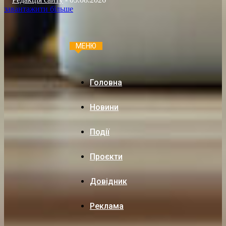
завантажити більше
МЕНЮ
Головна
Новини
Події
Проєкти
Довідник
Реклама